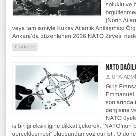
soluklu ve b
örgütlenme
(North Atlan
veya tam ismiyle Kuzey Atlantik Antlaşması Örg
Ankara’da düzenlenen 2026 NATO Zirvesi nede
»
Read More
NATO DAĞIL
UPA-ADM
Giriş Fran
Emmanuel M
sonlarında
dergisine ve
NATO üyeler
iş birliği eksikliğine dikkat çekerek, “NATO’nu
gerçekleşmesi” olgusundan söz etmişti. O dön