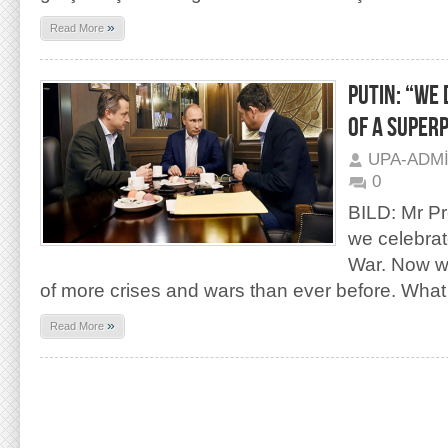
»
Read More
PUTIN: “WE 
OF A SUPER
UPA-ADM
0
BILD: Mr Pr
we celebrat
War. Now w
of more crises and wars than ever before. What
»
Read More