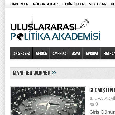
HABERLER
RÖPORTAJLAR
ETKİNLİKLER
VIDEOLAR
UP
Ana Sayfa
AFRİKA
AMERİKA
ASYA
AVRUPA
BALKA
»
Manfred Wörner
GEÇMİŞTEN
UPA-ADM
0
Giriş Günüm