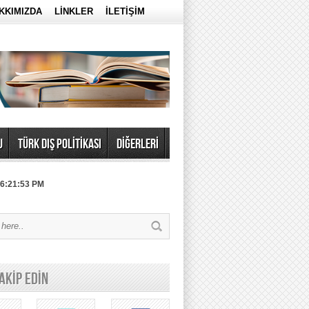
KKIMIZDA
LİNKLER
İLETİŞİM
U
TÜRK DIŞ POLİTİKASI
DİĞERLERİ
 6:21:53 PM
TAKİP EDİN