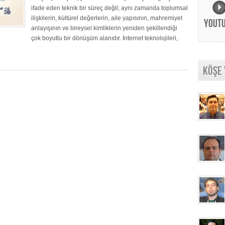
ifade eden teknik bir süreç değil; aynı zamanda toplumsal
ilişkilerin, kültürel değerlerin, aile yapısının, mahremiyet
YOUT
anlayışının ve bireysel kimliklerin yeniden şekillendiği
çok boyutlu bir dönüşüm alanıdır. İnternet teknolojileri,
KÖŞE