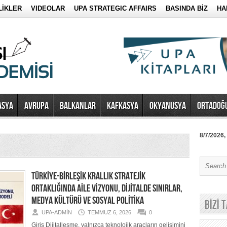
LİKLER
VIDEOLAR
UPA STRATEGIC AFFAIRS
BASINDA BİZ
HA
ASYA
AVRUPA
BALKANLAR
KAFKASYA
OKYANUSYA
ORTADOĞ
8/7/2026,
TÜRKİYE-BİRLEŞİK KRALLIK STRATEJİK
ORTAKLIĞINDA AİLE VİZYONU, DİJİTALDE SINIRLAR,
MEDYA KÜLTÜRÜ VE SOSYAL POLİTİKA
BİZİ 
UPA-ADMIN
TEMMUZ 6, 2026
0
Giriş Dijitalleşme, yalnızca teknolojik araçların gelişimini