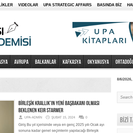
LİKLER
VIDEOLAR
UPA STRATEGIC AFFAIRS
BASINDA BİZ
HA
ASYA
AVRUPA
BALKANLAR
KAFKASYA
OKYANUSYA
ORTADOĞ
8/6/2026,
BİRLEŞİK KRALLIK’IN YENİ BAŞBAKANI OLMASI
BEKLENEN KEIR STARMER
UPA-ADMIN
ŞUBAT 15, 2024
0
BİZİ 
Giriş Bu yıl içerisinde veya en genç 2025 yılı Ocak ayı
sonuna kadar genel seçimlerin yapılacağı Birleşik