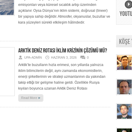
emisyonları veya küresel sıcaklık artışı üzerinden
açıklanır. Oysa Dünya’nın iklim sistemi, doğrusal (lineer)
YOUT
bir yapıya sahip değildir. Atmosfer, okyanuslar, buzullar ve
kara yüzeyleri sürekli etkileşim hâlindedir.
KÖŞE
ARKTİK DENİZ ROTASI İKLİM KRİZİNİN ÇÖZÜMÜ MÜ?
UPA-ADMIN
HAZIRAN 3, 2026
0
Arktik’te buzulların hızla erimesi, son yıllarda yalnızca
iklim bilimcilerin değil, aynı zamanda ekonomistlerin,
enerji şirketlerinin ve strateji uzmanlarının da yakından
takip ettiği bir gelişme haline geldi. Özellikle Rusya
kıyıları boyunca uzanan Arktik Deniz Rotası
»
Read More