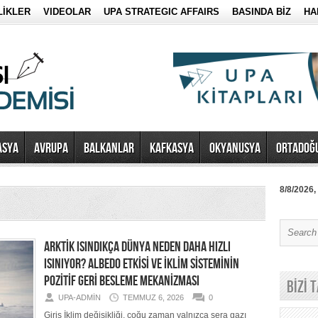
LİKLER
VIDEOLAR
UPA STRATEGIC AFFAIRS
BASINDA BİZ
HA
ASYA
AVRUPA
BALKANLAR
KAFKASYA
OKYANUSYA
ORTADOĞ
8/8/2026,
ARKTİK ISINDIKÇA DÜNYA NEDEN DAHA HIZLI
ISINIYOR? ALBEDO ETKİSİ VE İKLİM SİSTEMİNİN
POZİTİF GERİ BESLEME MEKANİZMASI
BİZİ 
UPA-ADMIN
TEMMUZ 6, 2026
0
Giriş İklim değişikliği, çoğu zaman yalnızca sera gazı