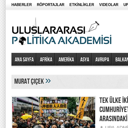
HABERLER
RÖPORTAJLAR
ETKİNLİKLER
VIDEOLAR
UP
Ana Sayfa
AFRİKA
AMERİKA
ASYA
AVRUPA
BALKA
»
murat çiçek
TEK ÜLKE İK
CUMHURİYET
ARASINDAKİ
UPA-ADM