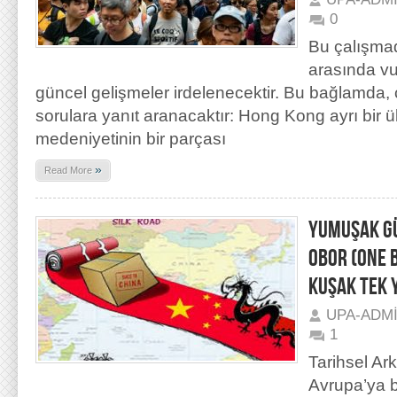
0
Bu çalışma
arasında vu
güncel gelişmeler irdelenecektir. Bu bağlamda, 
sorulara yanıt aranacaktır: Hong Kong ayrı bir ü
medeniyetinin bir parçası
»
Read More
YUMUŞAK GÜ
OBOR (ONE 
KUŞAK TEK Y
UPA-ADM
1
Tarihsel Ar
Avrupa’ya b