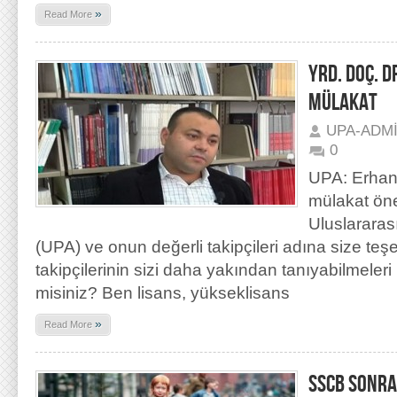
»
Read More
YRD. DOÇ. D
MÜLAKAT
UPA-ADM
0
UPA: Erhan
mülakat öner
Uluslararas
(UPA) ve onun değerli takipçileri adına size te
takipçilerinin sizi daha yakından tanıyabilmeleri i
misiniz? Ben lisans, yükseklisans
»
Read More
SSCB SONRA