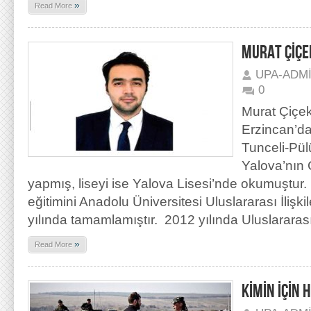
»
Read More
MURAT ÇİÇE
UPA-ADM
0
Murat Çiçek
Erzincan’d
Tunceli-Pülü
Yalova’nın 
yapmış, liseyi ise Yalova Lisesi’nde okumuştur. 
eğitimini Anadolu Üniversitesi Uluslararası İliş
yılında tamamlamıştır. 2012 yılında Uluslararası
»
Read More
KİMİN İÇİN