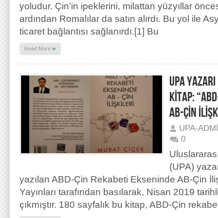
yoludur. Çin’in ipeklerini, milattan yüzyıllar önces
ardından Romalılar da satın alırdı. Bu yol ile As
ticaret bağlantısı sağlanırdı.[1] Bu
»
Read More
UPA YAZARI
KİTAP: “AB
AB-ÇİN İLİŞK
UPA-ADM
0
Uluslararas
(UPA) yazar
yazılan ABD-Çin Rekabeti Ekseninde AB-Çin İlişki
Yayınları tarafından basılarak, Nisan 2019 tarih
çıkmıştır. 180 sayfalık bu kitap, ABD-Çin rekabeti