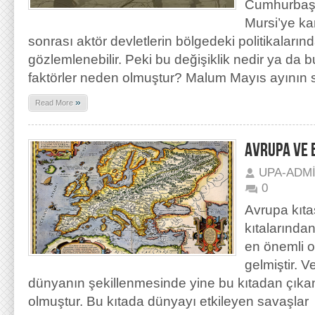
Cumhurba
Mursi’ye ka
sonrası aktör devletlerin bölgedeki politikaların
gözlemlenebilir. Peki bu değişiklik nedir ya da 
faktörler neden olmuştur? Malum Mayıs ayının 
»
Read More
AVRUPA VE B
UPA-ADM
0
Avrupa kıta
kıtalarından 
en önemli 
gelmiştir. 
dünyanın şekillenmesinde yine bu kıtadan çıkan 
olmuştur. Bu kıtada dünyayı etkileyen savaşlar