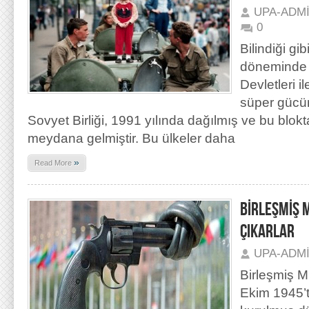
UPA-ADM
0
Bilindiği g
döneminde 
Devletleri il
süper gücün
Sovyet Birliği, 1991 yılında dağılmış ve bu blok
meydana gelmiştir. Bu ülkeler daha
»
Read More
BİRLEŞMİŞ 
ÇIKARLAR
UPA-ADM
Birleşmiş Mi
Ekim 1945’