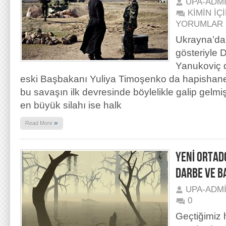
UPA-ADM
KİMİN İÇ
YORUMLAR 
Ukrayna’da 
gösteriyle 
Yanukoviç d
eski Başbakanı Yuliya Timoşenko da hapishanede
bu savaşın ilk devresinde böylelikle galip gelmiş
en büyük silahı ise halk
»
Read More
YENİ ORTAD
DARBE VE B
UPA-ADM
0
Geçtiğimiz 