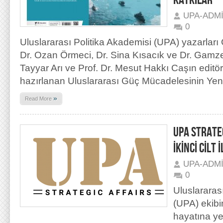
KATKILAR
UPA-ADM
0
Uluslararası Politika Akademisi (UPA) yazarları
Dr. Ozan Örmeci, Dr. Sina Kısacık ve Dr. Gamze
Tayyar Arı ve Prof. Dr. Mesut Hakkı Caşın edit
hazırlanan Uluslararası Güç Mücadelesinin Yen
»
Read More
UPA STRATEG
İKİNCİ CİLT
UPA-ADM
0
Uluslararas
(UPA) ekibi
hayatına y