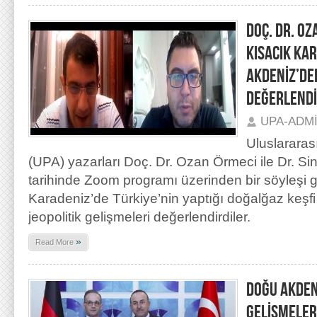
DOÇ. DR. OZ
KISACIK KA
AKDENİZ’DE
DEĞERLENDİ
UPA-ADM
Uluslararas
(UPA) yazarları Doç. Dr. Ozan Örmeci ile Dr. Si
tarihinde Zoom programı üzerinden bir söyleşi g
Karadeniz’de Türkiye’nin yaptığı doğalğaz keşf
jeopolitik gelişmeleri değerlendirdiler.
»
Read More
DOĞU AKDEN
GELİŞMELE