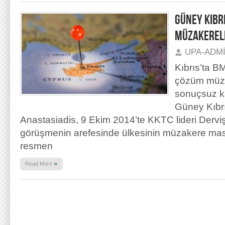
GÜNEY KIBR
MÜZAKERELE
UPA-ADM
Kıbrıs’ta B
çözüm müza
sonuçsuz ka
Güney Kıbrı
Anastasiadis, 9 Ekim 2014’te KKTC lideri Derviş
görüşmenin arefesinde ülkesinin müzakere mas
resmen
»
Read More