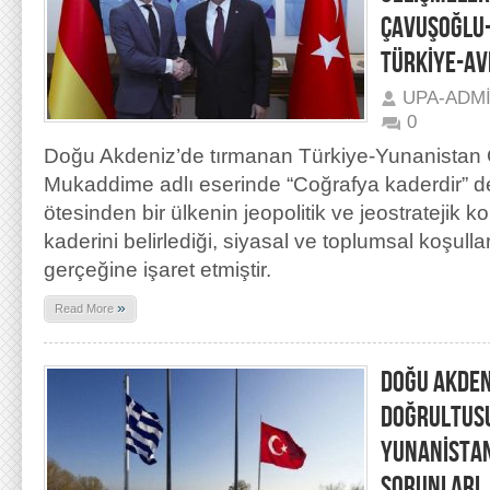
ÇAVUŞOĞLU
TÜRKİYE-AVR
UPA-ADM
0
Doğu Akdeniz’de tırmanan Türkiye-Yunanistan Ge
Mukaddime adlı eserinde “Coğrafya kaderdir” de
ötesinden bir ülkenin jeopolitik ve jeostrateji
kaderini belirlediği, siyasal ve toplumsal koşulla
gerçeğine işaret etmiştir.
»
Read More
DOĞU AKDEN
DOĞRULTUSU
YUNANİSTAN
SORUNLARI