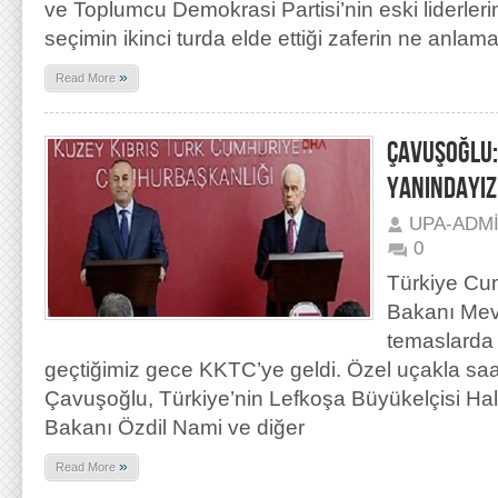
ve Toplumcu Demokrasi Partisi’nin eski liderler
seçimin ikinci turda elde ettiği zaferin ne anlama
»
Read More
ÇAVUŞOĞLU:
YANINDAYIZ
UPA-ADM
0
Türkiye Cum
Bakanı Mev
temaslarda
geçtiğimiz gece KKTC’ye geldi. Özel uçakla saa
Çavuşoğlu, Türkiye’nin Lefkoşa Büyükelçisi Halil
Bakanı Özdil Nami ve diğer
»
Read More