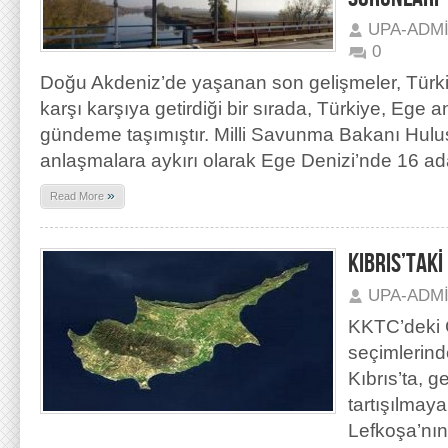
UPA-ADM
0
Doğu Akdeniz’de yaşanan son gelişmeler, Türkiy
karşı karşıya getirdiği bir sırada, Türkiye, Ege 
gündeme taşımıştır. Milli Savunma Bakanı Hulus
anlaşmalara aykırı olarak Ege Denizi’nde 16 ada
»
Read More
KIBRIS’TAK
UPA-ADM
KKTC’deki 
seçimlerind
Kıbrıs’ta, 
tartışılmaya
Lefkoşa’nın