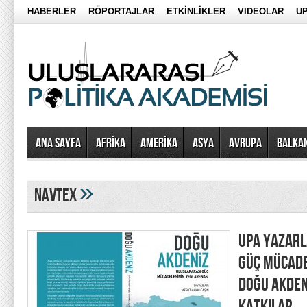
HABERLER
RÖPORTAJLAR
ETKİNLİKLER
VIDEOLAR
UP
Ana Sayfa
AFRİKA
AMERİKA
ASYA
AVRUPA
BALKA
»
NAVTEX
UPA YAZARL
GÜÇ MÜCADE
DOĞU AKDEN