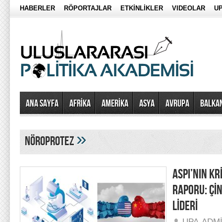
HABERLER
RÖPORTAJLAR
ETKİNLİKLER
VIDEOLAR
UP
Ana Sayfa
AFRİKA
AMERİKA
ASYA
AVRUPA
BALKA
»
nöroprotez
ASPI’NIN KR
RAPORU: Çİ
LİDERİ
UPA-ADM