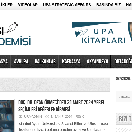
LİKLER
VIDEOLAR
UPA STRATEGIC AFFAIRS
BASINDA BİZ
HA
ASYA
AVRUPA
BALKANLAR
KAFKASYA
OKYANUSYA
ORTADOĞ
8/7/2026,
DOÇ. DR. OZAN ÖRMECİ’DEN 31 MART 2024 YEREL
SEÇİMLERİ DEĞERLENDİRMESİ
UPA-ADMIN
NISAN 7, 2024
0
BİZİ 
İstanbul Aydın Üniversitesi Siyaset Bilimi ve Uluslararası
İlişkiler (İngilizce) bölümü öğretim üyesi ve Uluslararası