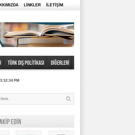
KKIMIZDA
LİNKLER
İLETİŞİM
U
TÜRK DIŞ POLİTİKASI
DİĞERLERİ
 3:32:34 PM
TAKİP EDİN