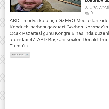
ZORUNDA DE
UPA-ADM
0
ABD’li medya kuruluşu GZERO Media’dan kıde
Kendrick, serbest gazeteci Gökhan Korkmaz’ın s
Ocak Pazartesi günü Kongre Binası’nda düzenl
ardından 47. ABD Başkanı seçilen Donald Trum
Trump’ın
»
Read More