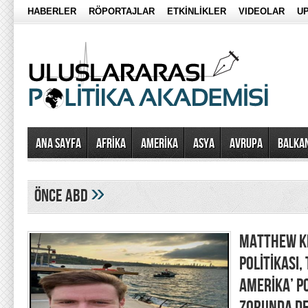
HABERLER
RÖPORTAJLAR
ETKİNLİKLER
VIDEOLAR
UP
Ana Sayfa
AFRİKA
AMERİKA
ASYA
AVRUPA
BALKA
»
önce abd
MATTHEW KE
POLİTİKASI,
AMERİKA’ P