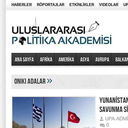
HABERLER
RÖPORTAJLAR
ETKİNLİKLER
VIDEOLAR
UP
Ana Sayfa
AFRİKA
AMERİKA
ASYA
AVRUPA
BALKA
»
Oniki Adalar
YUNANİSTAN
SAVUNMA S
UPA-ADM
0