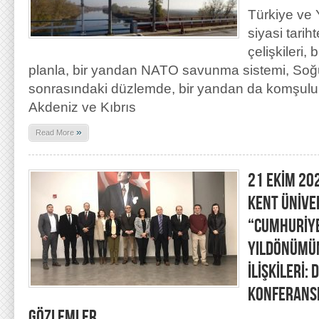
Türkiye ve 
siyasi tarih
çelişkileri,
planla, bir yandan NATO savunma sistemi, So
sonrasındaki düzlemde, bir yandan da komşuluk 
Akdeniz ve Kıbrıs
»
Read More
21 EKİM 20
KENT ÜNİVE
“CUMHURİYE
YILDÖNÜMÜ
İLİŞKİLERİ:
KONFERANS
GÖZLEMLER