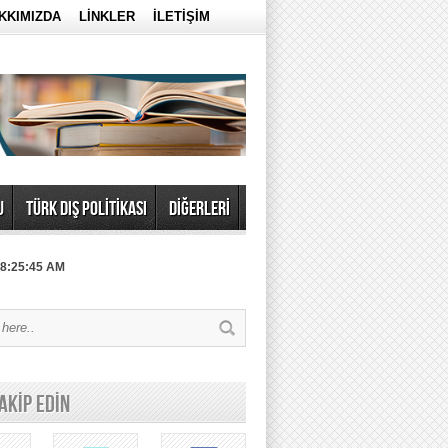
KKIMIZDA
LİNKLER
İLETİŞİM
U
TÜRK DIŞ POLİTİKASI
DİĞERLERİ
 8:25:45 AM
TAKİP EDİN