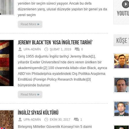
yeniden bir seçim süreci yaşıyor. Ancak bu defa
düzenlenen yarış, ulusal düzeyde yapılan bir genel ya da
YOUT
yerel seçim
»
Read More
KÖŞE
JEREMY BLACK’TEN ‘KISA İNGİLTERE TARİHİ’
UPA-ADMIN
ŞUBAT 1, 2019
0
Giriş 1955 doğumlu İngiliz tarihçi Jeremy Black[1],
yıllardır Exeter Üniversitesi’nde ders veren üretken bir
akademisyendir.[2] 100 civarında kitabı olan Black, ayrıca
ABD’nin Philadelphia eyaletindeki Dış Politika Araştırma
Enstitüsü (Foreign Policy Research Institute)[3]
bünyesinde bulunan
»
Read More
İNGİLİZ SİYASİ KÜLTÜRÜ
UPA-ADMIN
EKIM 30, 2017
1
Birleşmiş Milletler Güvenlik Konseyi’nin 5 daimi