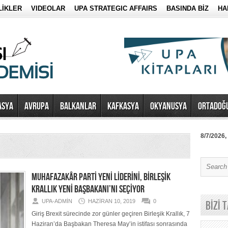
LİKLER
VIDEOLAR
UPA STRATEGIC AFFAIRS
BASINDA BİZ
HA
ASYA
AVRUPA
BALKANLAR
KAFKASYA
OKYANUSYA
ORTADOĞ
8/7/2026,
MUHAFAZAKÂR PARTİ YENİ LİDERİNİ, BİRLEŞİK
KRALLIK YENİ BAŞBAKANI’NI SEÇİYOR
UPA-ADMIN
HAZIRAN 10, 2019
0
BİZİ 
Giriş Brexit sürecinde zor günler geçiren Birleşik Krallık, 7
Haziran’da Başbakan Theresa May’in istifası sonrasında