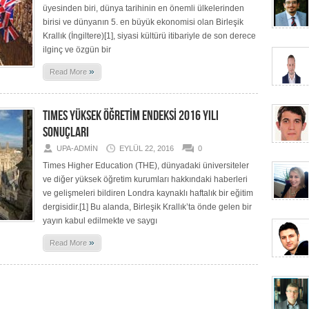
üyesinden biri, dünya tarihinin en önemli ülkelerinden
birisi ve dünyanın 5. en büyük ekonomisi olan Birleşik
Krallık (İngiltere)[1], siyasi kültürü itibariyle de son derece
ilginç ve özgün bir
»
Read More
TIMES YÜKSEK ÖĞRETİM ENDEKSİ 2016 YILI
SONUÇLARI
UPA-ADMIN
EYLÜL 22, 2016
0
Times Higher Education (THE), dünyadaki üniversiteler
ve diğer yüksek öğretim kurumları hakkındaki haberleri
ve gelişmeleri bildiren Londra kaynaklı haftalık bir eğitim
dergisidir.[1] Bu alanda, Birleşik Krallık’ta önde gelen bir
yayın kabul edilmekte ve saygı
»
Read More