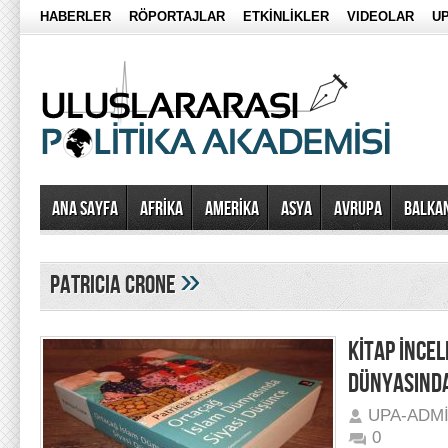
HABERLER
RÖPORTAJLAR
ETKİNLİKLER
VIDEOLAR
UP
Ana Sayfa
AFRİKA
AMERİKA
ASYA
AVRUPA
BALKA
»
Patricia Crone
KİTAP İNCE
DÜNYASINDA
UPA-ADM
0