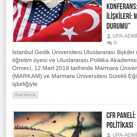
KONFERANS
İLİŞKİLERİ:
DURUMU”
UPA-ADM
0
İstanbul Gedik Üniversitesi Uluslararası İlişkiler
öğretim üyesi ve Uluslararası Politika Akademi
Örmeci, 12 Mart 2019 tarihinde Marmara Ünivers
(MARKAM) ve Marmara Üniversitesi Sürekli Eğ
işbirliğiyle
»
Read More
CFR PANELİ:
POLİTİKASI
UPA-ADM