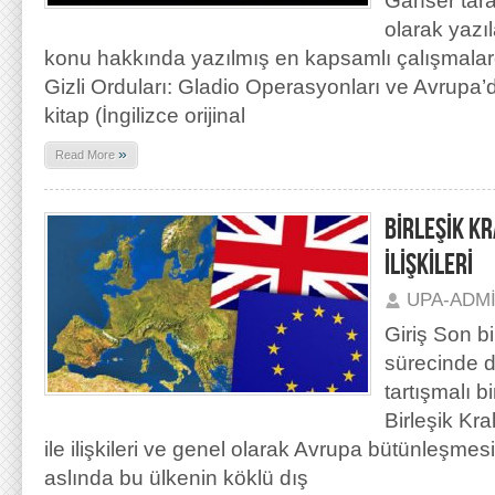
Ganser tara
olarak yaz
konu hakkında yazılmış en kapsamlı çalışmalar
Gizli Orduları: Gladio Operasyonları ve Avrupa’d
kitap (İngilizce orijinal
»
Read More
BİRLEŞİK K
İLİŞKİLERİ
UPA-ADM
Giriş Son bi
sürecinde d
tartışmalı b
Birleşik Kral
ile ilişkileri ve genel olarak Avrupa bütünleşmesi
aslında bu ülkenin köklü dış