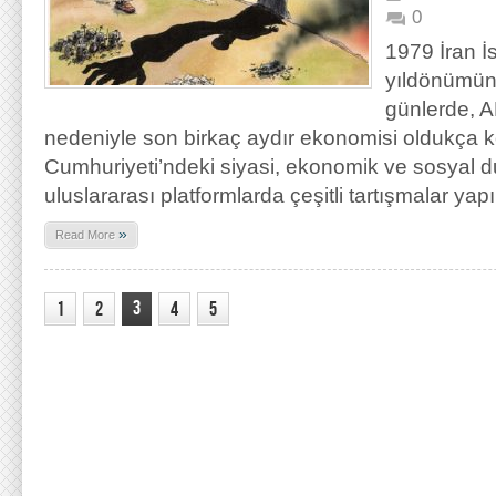
0
1979 İran İ
yıldönümün
günlerde, A
nedeniyle son birkaç aydır ekonomisi oldukça k
Cumhuriyeti’ndeki siyasi, ekonomik ve sosyal 
uluslararası platformlarda çeşitli tartışmalar yapı
»
Read More
3
1
2
4
5