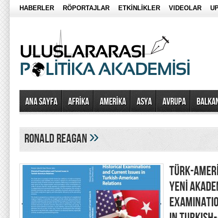
HABERLER
RÖPORTAJLAR
ETKİNLİKLER
VIDEOLAR
UP
Ana Sayfa
AFRİKA
AMERİKA
ASYA
AVRUPA
BALKA
»
ronald reagan
TÜRK-AMERİ
YENİ AKADEM
EXAMINATIO