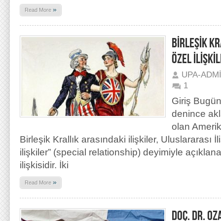
»
Read More
BİRLEŞİK KR
ÖZEL İLİŞKİ
UPA-ADM
1
Giriş Bugü
denince akl
olan Amerika
Birleşik Krallık arasındaki ilişkiler, Uluslararası İl
ilişkiler” (special relationship) deyimiyle açıklana
ilişkisidir. İki
»
Read More
DOÇ. DR. OZ