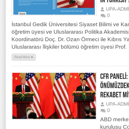
IN TURKISH
UPA-ADM
0
İstanbul Gedik Üniversitesi Siyaset Bilimi ve 
öğretim üyesi ve Uluslararası Politika Akademi
Koordinatörü Doç. Dr. Ozan Örmeci ile Kıbrıs Y
Uluslararası İlişkiler bölümü öğretim üyesi Prof.
»
Read More
CFR PANELİ:
ÖNÜMÜZDEKİ 
REKABET Mİ
UPA-ADM
0
ABD merkez
kuruluşu Co