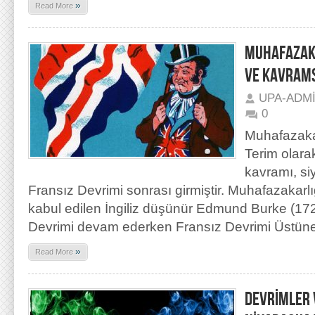
»
Read More
MUHAFAZAKA
VE KAVRAMS
UPA-ADM
0
Muhafazaka
Terim olara
kavramı, siy
Fransız Devrimi sonrası girmiştir. Muhafazakarl
kabul edilen İngiliz düşünür Edmund Burke (17
Devrimi devam ederken Fransız Devrimi Üstün
»
Read More
DEVRİMLER 