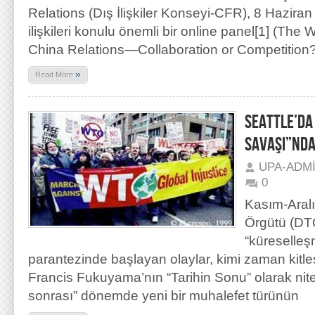
Relations (Dış İlişkiler Konseyi-CFR), 8 Hazira
ilişkileri konulu önemli bir online panel[1] (The
China Relations—Collaboration or Competition? 
»
Read More
SEATTLE’DA
SAVAŞI”NDA
UPA-ADM
0
Kasım-Aral
Örgütü (DTÖ
“küreselleşm
parantezinde başlayan olaylar, kimi zaman kitles
Francis Fukuyama’nın “Tarihin Sonu” olarak nit
sonrası” dönemde yeni bir muhalefet türünün