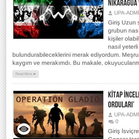
NİKARAGUA 
UPA-ADM
Giriş Uzun s
grubun nasıl
kişiler olabi
nasıl yeterl
bulundurabileceklerini merak ediyordum. Meşrui
kaygım ve merakımdı. Bu makale, okuyucularım
»
Read More
KİTAP İNCEL
ORDULARI’
UPA-ADM
0
Giriş İsviç