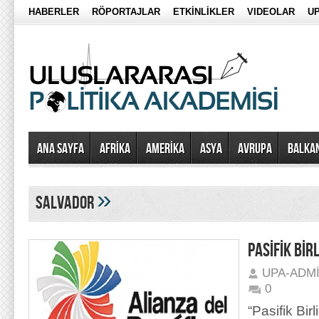
HABERLER
RÖPORTAJLAR
ETKİNLİKLER
VIDEOLAR
UP
Ana Sayfa
AFRİKA
AMERİKA
ASYA
AVRUPA
BALKA
»
salvador
PASİFİK BİRL
UPA-ADM
0
“Pasifik Birl