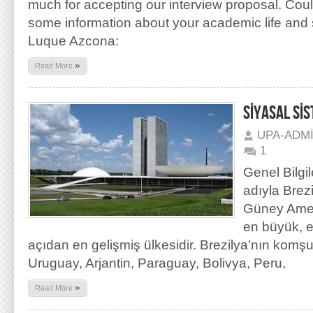
much for accepting our interview proposal. Cou
some information about your academic life and 
Luque Azcona:
»
Read More
SİYASAL Sİ
UPA-ADM
1
Genel Bilgil
adıyla Brez
Güney Ameri
en büyük, e
açıdan en gelişmiş ülkesidir. Brezilya’nın komş
Uruguay, Arjantin, Paraguay, Bolivya, Peru,
»
Read More