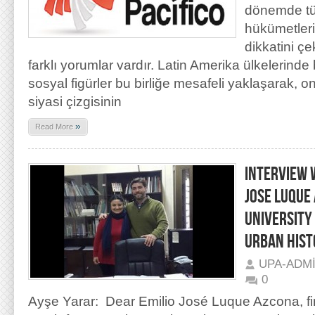
dönemde t
hükümetlerin
dikkatini çe
farklı yorumlar vardır. Latin Amerika ülkelerinde 
sosyal figürler bu birliğe mesafeli yaklaşarak, 
siyasi çizgisinin
»
Read More
INTERVIEW 
JOSE LUQUE
UNIVERSITY
URBAN HIST
UPA-ADM
0
Ayşe Yarar: Dear Emilio José Luque Azcona, fir