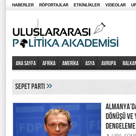
HABERLER
RÖPORTAJLAR
ETKİNLİKLER
VIDEOLAR
UP
Ana Sayfa
AFRİKA
AMERİKA
ASYA
AVRUPA
BALKA
»
sepet parti
ALMANYA’DA
DÖNÜŞÜ VE 
DENGELEME
UPA-ADM