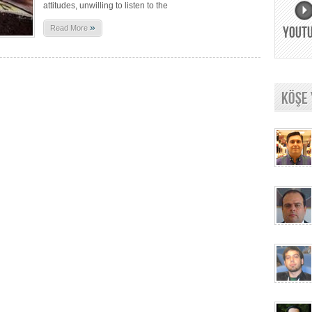
attitudes, unwilling to listen to the
»
Read More
YOUT
KÖŞE