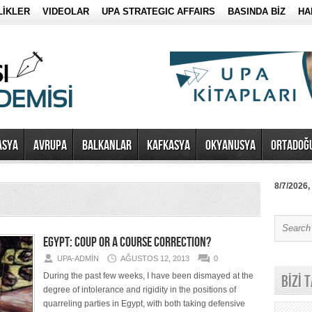
LİKLER
VIDEOLAR
UPA STRATEGIC AFFAIRS
BASINDA BİZ
HA
ASYA
AVRUPA
BALKANLAR
KAFKASYA
OKYANUSYA
ORTADOĞ
8/7/2026,
EGYPT: COUP OR A COURSE CORRECTION?
UPA-ADMIN
AĞUSTOS 12, 2013
0
During the past few weeks, I have been dismayed at the
BİZİ 
degree of intolerance and rigidity in the positions of
quarreling parties in Egypt, with both taking defensive