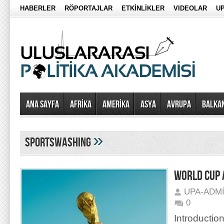
HABERLER
RÖPORTAJLAR
ETKİNLİKLER
VIDEOLAR
UP
Ana Sayfa
AFRİKA
AMERİKA
ASYA
AVRUPA
BALKA
»
sportswashing
WORLD CUP 
UPA-ADM
0
Introduction