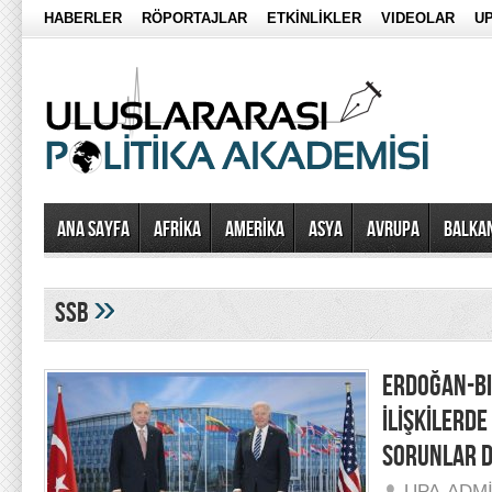
HABERLER
RÖPORTAJLAR
ETKİNLİKLER
VIDEOLAR
UP
Ana Sayfa
AFRİKA
AMERİKA
ASYA
AVRUPA
BALKA
»
ssb
ERDOĞAN-BI
İLİŞKİLERD
SORUNLAR D
UPA-ADM