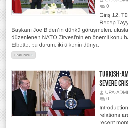
0
Giriş 12. 
Recep Tayy
Başkanı Joe Biden’ın dünkü görüşmeleri, ulus
düzenlenen NATO Zirvesi’nin en önemli konu başl
Elbette, bu durum, iki ülkenin dünya
»
Read More
TURKISH-AM
SEVERE CRIS
UPA-ADM
0
Introductio
relations ar
recent mont