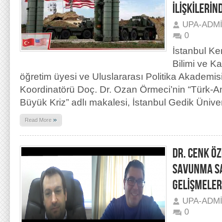
İLİŞKİLERİN
UPA-ADM
0
İstanbul Ke
Bilimi ve 
öğretim üyesi ve Uluslararası Politika Akademi
Koordinatörü Doç. Dr. Ozan Örmeci’nin “Türk-Ame
Büyük Kriz” adlı makalesi, İstanbul Gedik Üniver
»
Read More
DR. CENK ÖZ
SAVUNMA SA
GELİŞMELER
UPA-ADM
0