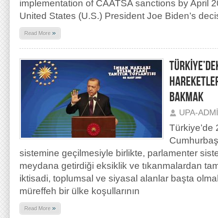
implementation of CAATSA sanctions by April 2
United States (U.S.) President Joe Biden’s decis
»
Read More
TÜRKİYE’DE
HAREKETLER
BAKMAK
UPA-ADM
Türkiye’de 
Cumhurbaşk
sistemine geçilmesiyle birlikte, parlamenter sist
meydana getirdiği eksiklik ve tıkanmalardan ta
iktisadi, toplumsal ve siyasal alanlar başta ol
müreffeh bir ülke koşullarının
»
Read More