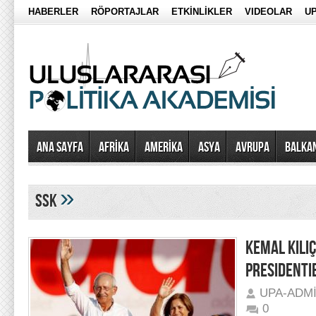
HABERLER
RÖPORTAJLAR
ETKİNLİKLER
VIDEOLAR
UP
Ana Sayfa
AFRİKA
AMERİKA
ASYA
AVRUPA
BALKA
»
ssk
KEMAL KILI
PRESIDENTIE
UPA-ADM
0