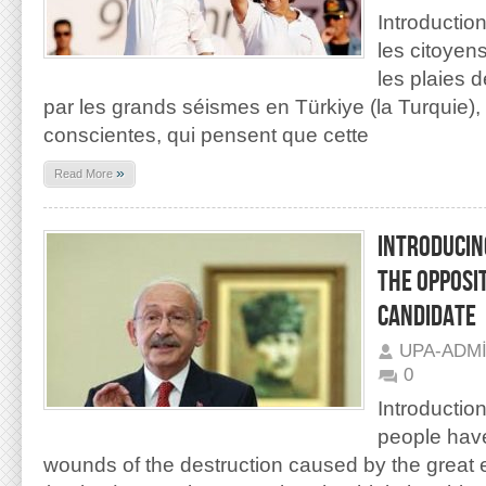
Introduction
les citoyen
les plaies 
par les grands séismes en Türkiye (la Turquie)
conscientes, qui pensent que cette
»
Read More
INTRODUCIN
THE OPPOSI
CANDIDATE
UPA-ADM
0
Introduction
people have
wounds of the destruction caused by the great 