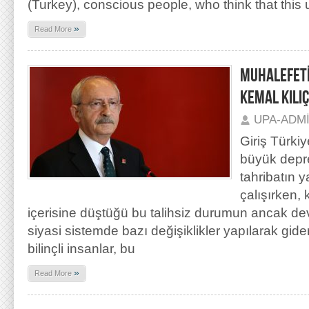
(Turkey), conscious people, who think that this u
»
Read More
MUHALEFET
KEMAL KILI
UPA-ADM
Giriş Türkiy
büyük depre
tahribatın 
çalışırken,
içerisine düştüğü bu talihsiz durumun ancak d
siyasi sistemde bazı değişiklikler yapılarak gid
bilinçli insanlar, bu
»
Read More