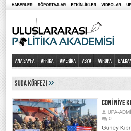
HABERLER
RÖPORTAJLAR
ETKİNLİKLER
VIDEOLAR
UP
Ana Sayfa
AFRİKA
AMERİKA
ASYA
AVRUPA
BALKA
»
suda körfezi
CONİ NİYE K
UPA-ADM
0
Güney Kıbr