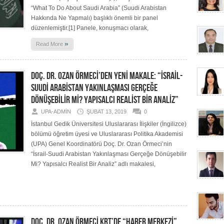
“What To Do About Saudi Arabia” (Suudi Arabistan
Hakkında Ne Yapmalı) başlıklı önemli bir panel
düzenlemiştir.[1] Panele, konuşmacı olarak,
»
Read More
DOÇ. DR. OZAN ÖRMECİ’DEN YENİ MAKALE: “İSRAİL-
SUUDİ ARABİSTAN YAKINLAŞMASI GERÇEĞE
DÖNÜŞEBİLİR Mİ? YAPISALCI REALİST BİR ANALİZ”
UPA-ADMIN
ŞUBAT 13, 2019
0
İstanbul Gedik Üniversitesi Uluslararası İlişkiler (İngilizce)
bölümü öğretim üyesi ve Uluslararası Politika Akademisi
(UPA) Genel Koordinatörü Doç. Dr. Ozan Örmeci’nin
“İsrail-Suudi Arabistan Yakınlaşması Gerçeğe Dönüşebilir
Mi? Yapısalcı Realist Bir Analiz” adlı makalesi,
DOÇ. DR. OZAN ÖRMECİ KRT’DE “HABER MERKEZİ”