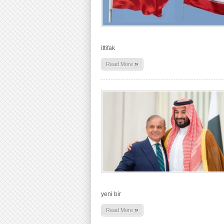
ittifak
»
Read More
yeni bir
»
Read More