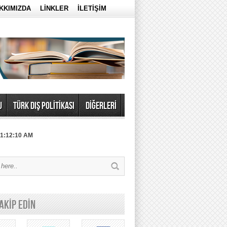
KKIMIZDA
LİNKLER
İLETİŞİM
U
TÜRK DIŞ POLİTİKASI
DİĞERLERİ
 1:12:10 AM
TAKİP EDİN