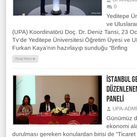
0
Yeditepe Ün
ve Uluslara
(UPA) Koordinatörü Doç. Dr. Deniz Tansi, 23 Oc
Tv‘de Yeditepe Üniversitesi Öğretim Üyesi ve U
Furkan Kaya’nın hazırlayıp sunduğu “Brifing
»
Read More
İSTANBUL G
DÜZENLENEN
PANELİ
UPA-ADM
Günümüz dü
ekonomi al
durulması gereken konulardan birisi de “Ticaret 