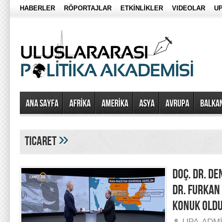
HABERLER
RÖPORTAJLAR
ETKİNLİKLER
VIDEOLAR
UP
Ana Sayfa
AFRİKA
AMERİKA
ASYA
AVRUPA
BALKA
»
ticaret
DOÇ. DR. DE
DR. FURKAN
KONUK OLD
UPA-ADM