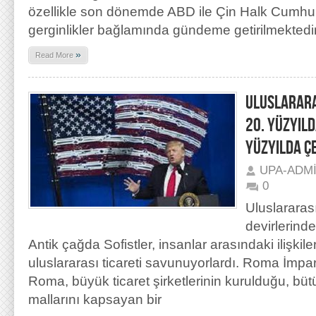
özellikle son dönemde ABD ile Çin Halk Cumhu
gerginlikler bağlamında gündeme getirilmekted
»
Read More
ULUSLARARA
20. YÜZYILD
YÜZYILDA Ç
UPA-ADM
0
Uluslararası
devirlerind
Antik çağda Sofistler, insanlar arasındaki ilişkileri
uluslararası ticareti savunuyorlardı. Roma İmp
Roma, büyük ticaret şirketlerinin kurulduğu, büt
mallarını kapsayan bir