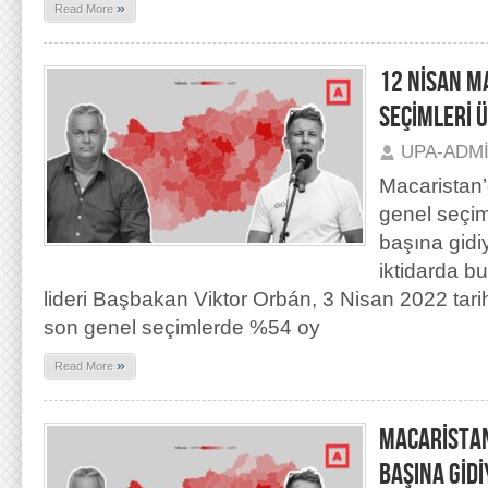
»
Read More
12 NİSAN M
SEÇİMLERİ 
UPA-ADM
Macaristan
genel seçim
başına gidi
iktidarda b
lideri Başbakan Viktor Orbán, 3 Nisan 2022 tarih
son genel seçimlerde %54 oy
»
Read More
MACARİSTAN
BAŞINA GİD