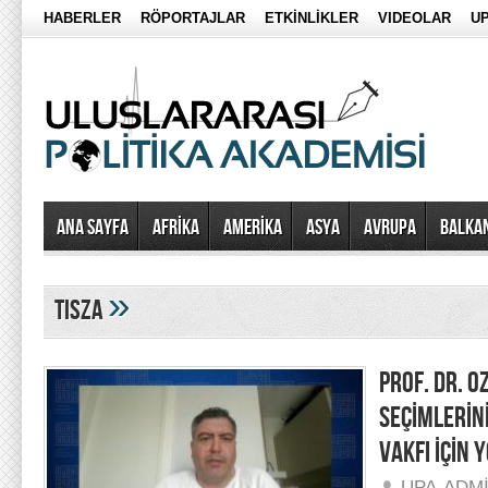
HABERLER
RÖPORTAJLAR
ETKİNLİKLER
VIDEOLAR
UP
Ana Sayfa
AFRİKA
AMERİKA
ASYA
AVRUPA
BALKA
»
TISZA
PROF. DR. 
SEÇİMLERİN
VAKFI İÇİN
UPA-ADM