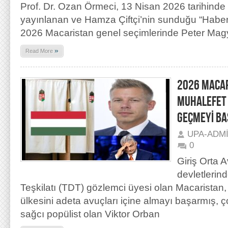
Prof. Dr. Ozan Örmeci, 13 Nisan 2026 tarihinde
yayınlanan ve Hamza Çiftçi’nin sunduğu “Habe
2026 Macaristan genel seçimlerinde Peter Magy
»
Read More
2026 MACAR
MUHALEFET 
GEÇMEYİ BA
UPA-ADM
0
Giriş Orta 
devletlerin
Teşkilatı (TDT) gözlemci üyesi olan Macaristan
ülkesini adeta avuçları içine almayı başarmış, ço
sağcı popülist olan Viktor Orban