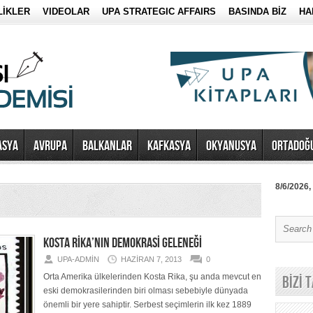
LİKLER
VIDEOLAR
UPA STRATEGIC AFFAIRS
BASINDA BİZ
HA
ASYA
AVRUPA
BALKANLAR
KAFKASYA
OKYANUSYA
ORTADOĞ
8/6/2026,
KOSTA RİKA’NIN DEMOKRASİ GELENEĞİ
UPA-ADMIN
HAZIRAN 7, 2013
0
Orta Amerika ülkelerinden Kosta Rika, şu anda mevcut en
BİZİ 
eski demokrasilerinden biri olması sebebiyle dünyada
önemli bir yere sahiptir. Serbest seçimlerin ilk kez 1889