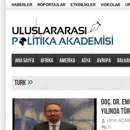
HABERLER
RÖPORTAJLAR
ETKİNLİKLER
VIDEOLAR
UP
Ana Sayfa
AFRİKA
AMERİKA
ASYA
AVRUPA
BALKA
»
turk
DOÇ. DR. EM
YILINDA TÜR
UPA-ADM
0