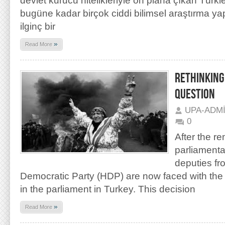
devlet kurucu nitelikleriyle ön plana çıkan Türkl
bugüne kadar birçok ciddi bilimsel araştırma yapı
ilginç bir
»
Read More
RETHINKING
QUESTION
UPA-ADM
0
After the r
parliamenta
deputies fr
Democratic Party (HDP) are now faced with the ri
in the parliament in Turkey. This decision
»
Read More