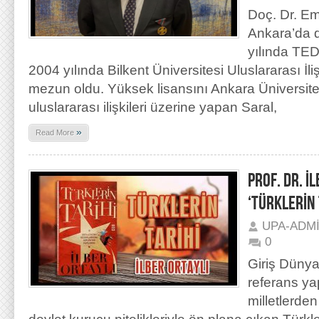
Doç. Dr. Em
Ankara’da 
yılında TED
2004 yılında Bilkent Üniversitesi Uluslararası İ
mezun oldu. Yüksek lisansını Ankara Üniversites
uluslararası ilişkileri üzerine yapan Saral,
»
Read More
PROF. DR. İ
‘TÜRKLERİN 
UPA-ADM
0
Giriş Dünya 
referans y
milletlerden 