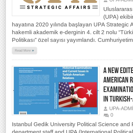
Uluslararas
(UPA) ekibi
hayatına 2020 yılında başlayan UPA Strategic Aff
hakemli akademik e-derginin 4. cilt 2 nolu “Türk
Politikası” özel sayısı yayımlandı. Cumhuriyetim
»
Read More
A NEW EDIT
AMERICAN R
EXAMINATIO
IN TURKISH
UPA-ADM
0
Istanbul Gedik University Political Science and 
department staff and UPA (International Politic