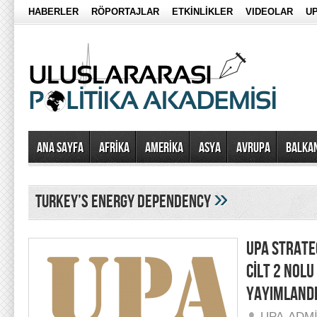
HABERLER
RÖPORTAJLAR
ETKİNLİKLER
VIDEOLAR
UP
Ana Sayfa
AFRİKA
AMERİKA
ASYA
AVRUPA
BALKA
»
turkey’s energy dependency
UPA STRATEG
CİLT 2 NOLU
YAYIMLAND
UPA-ADM