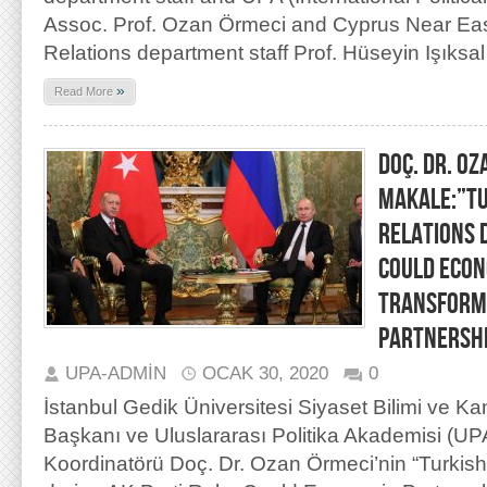
Assoc. Prof. Ozan Örmeci and Cyprus Near East 
Relations department staff Prof. Hüseyin Işıksal
»
Read More
DOÇ. DR. OZ
MAKALE:”TU
RELATIONS D
COULD ECON
TRANSFORM 
PARTNERSHI
UPA-ADMIN
OCAK 30, 2020
0
İstanbul Gedik Üniversitesi Siyaset Bilimi ve 
Başkanı ve Uluslararası Politika Akademisi (U
Koordinatörü Doç. Dr. Ozan Örmeci’nin “Turkis