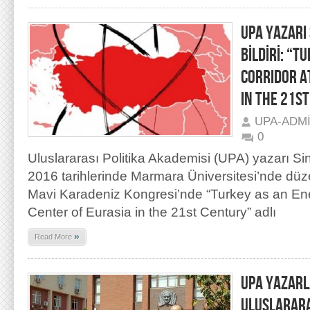
UPA YAZARI 
BİLDİRİ: “T
CORRIDOR A
IN THE 21S
UPA-ADM
0
Uluslararası Politika Akademisi (UPA) yazarı Si
2016 tarihlerinde Marmara Üniversitesi’nde düz
Mavi Karadeniz Kongresi’nde “Turkey as an Ene
Center of Eurasia in the 21st Century” adlı
»
Read More
UPA YAZARL
ULUSLARARA