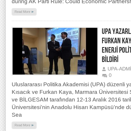
during AK Parti Rule: Could Economic Partnersh
»
Read More
UPA YAZARLA
FURKAN KAY
ENERJİ POLİ
BİLDİRİ
UPA-ADM
0
Uluslararası Politika Akademisi (UPA) düzenli y
Kısacık ve Furkan Kaya, Marmara Üniversitesi Si
ve BİLGESAM tarafından 12-13 Aralık 2016 tari
Üniversitesi’nin Anadolu Hisarı Kampüsü’nde d
Sea
»
Read More