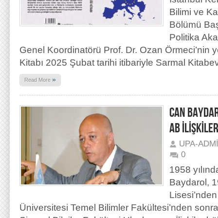
Bilimi ve K
Bölümü Baş
Politika Ak
Genel Koordinatörü Prof. Dr. Ozan Örmeci’nin yen
Kitabı 2025 Şubat tarihi itibariyle Sarmal Kitabev
»
Read More
CAN BAYDAR
AB İLİŞKİLE
UPA-ADM
0
1958 yılınd
Baydarol, 1
Lisesi’nden
Üniversitesi Temel Bilimler Fakültesi’nden sonr