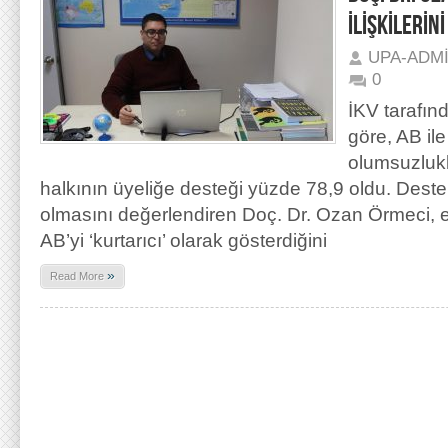
İLİŞKİLERİN
UPA-ADM
0
İKV tarafın
göre, AB ile
olumsuzluk
halkının üyeliğe desteği yüzde 78,9 oldu. Dest
olmasını değerlendiren Doç. Dr. Ozan Örmeci, e
AB’yi ‘kurtarıcı’ olarak gösterdiğini
»
Read More