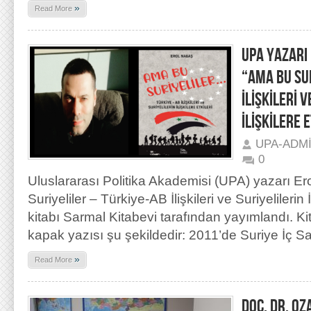
»
Read More
UPA YAZARI 
“AMA BU SU
İLİŞKİLERİ 
İLİŞKİLERE 
UPA-ADM
0
Uluslararası Politika Akademisi (UPA) yazarı E
Suriyeliler – Türkiye-AB İlişkileri ve Suriyelilerin İl
kitabı Sarmal Kitabevi tarafından yayımlandı. Ki
kapak yazısı şu şekildedir: 2011’de Suriye İç S
»
Read More
DOÇ. DR. OZ