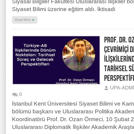
Siyasal Bilgiler Fakültesi Uluslararası İlişkiler 
Siyaset Bilimi üzerine eğitim aldı. İktisadi
»
Read More
PROF. DR. O
ÇEVRİMİÇİ D
İLİŞKİLERİ
TARİHSEL S
PERSPEKTİF
UPA-ADM
0
İstanbul Kent Üniversitesi Siyaset Bilimi ve Kam
bölümü başkanı ve Uluslararası Politika Akade
Koordinatörü Prof. Dr. Ozan Örmeci, 10 Şubat 2
Uluslararası Diplomatik İlişkiler Akademik Araşt