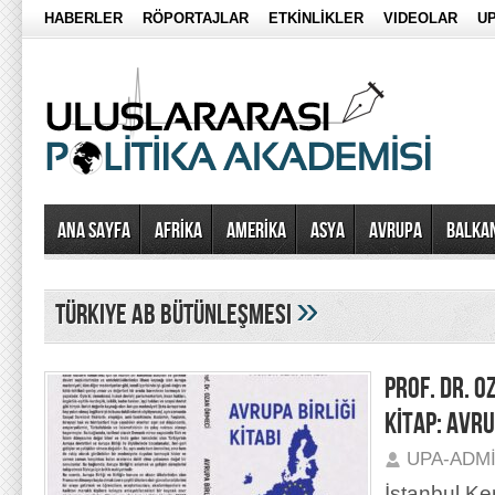
HABERLER
RÖPORTAJLAR
ETKİNLİKLER
VIDEOLAR
UP
Ana Sayfa
AFRİKA
AMERİKA
ASYA
AVRUPA
BALKA
»
türkiye ab bütünleşmesi
PROF. DR. O
KİTAP: AVRU
UPA-ADM
İstanbul Ke