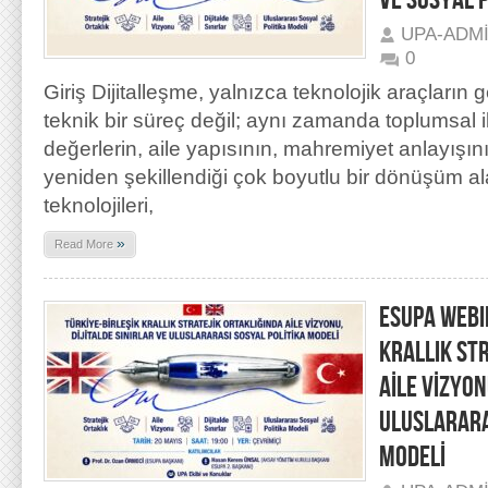
VE SOSYAL P
UPA-ADM
0
Giriş Dijitalleşme, yalnızca teknolojik araçların 
teknik bir süreç değil; aynı zamanda toplumsal ili
değerlerin, aile yapısının, mahremiyet anlayışını
yeniden şekillendiği çok boyutlu bir dönüşüm ala
teknolojileri,
»
Read More
ESUPA WEBI
KRALLIK ST
AİLE VİZYON
ULUSLARARA
MODELİ