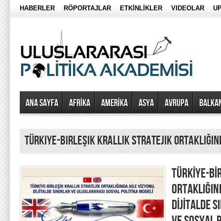
HABERLER
RÖPORTAJLAR
ETKİNLİKLER
VIDEOLAR
UP
Ana Sayfa
AFRİKA
AMERİKA
ASYA
AVRUPA
BALKA
Türkiye-Birleşik Krallık Stratejik Ortaklığın
TÜRKİYE-BİR
ORTAKLIĞIN
DİJİTALDE 