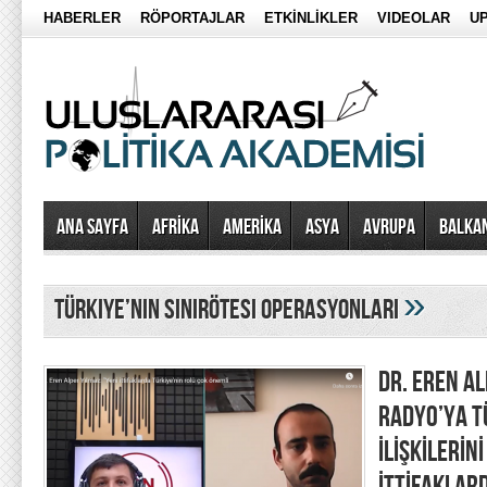
HABERLER
RÖPORTAJLAR
ETKİNLİKLER
VIDEOLAR
UP
Ana Sayfa
AFRİKA
AMERİKA
ASYA
AVRUPA
BALKA
»
türkiye’nin sınırötesi operasyonları
DR. EREN A
RADYO’YA T
İLİŞKİLERİN