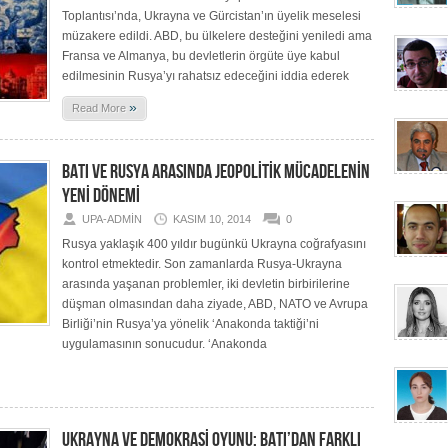
Toplantısı’nda, Ukrayna ve Gürcistan’ın üyelik meselesi
müzakere edildi. ABD, bu ülkelere desteğini yeniledi ama
Fransa ve Almanya, bu devletlerin örgüte üye kabul
edilmesinin Rusya’yı rahatsız edeceğini iddia ederek
»
Read More
BATI VE RUSYA ARASINDA JEOPOLİTİK MÜCADELENİN
YENİ DÖNEMİ
UPA-ADMIN
KASIM 10, 2014
0
Rusya yaklaşık 400 yıldır bugünkü Ukrayna coğrafyasını
kontrol etmektedir. Son zamanlarda Rusya-Ukrayna
arasında yaşanan problemler, iki devletin birbirilerine
düşman olmasından daha ziyade, ABD, NATO ve Avrupa
Birliği’nin Rusya’ya yönelik ‘Anakonda taktiği’ni
uygulamasının sonucudur. ‘Anakonda
UKRAYNA VE DEMOKRASİ OYUNU: BATI’DAN FARKLI