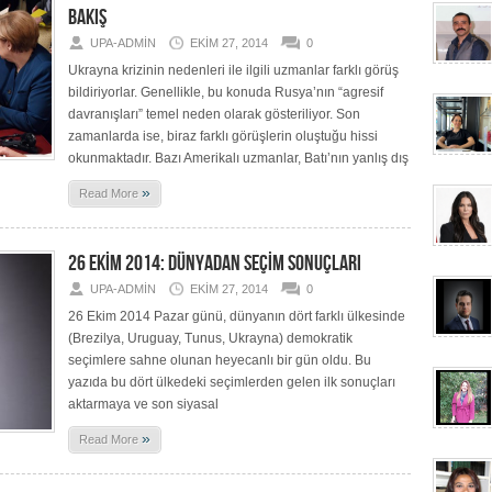
BAKIŞ
UPA-ADMIN
EKIM 27, 2014
0
Ukrayna krizinin nedenleri ile ilgili uzmanlar farklı görüş
bildiriyorlar. Genellikle, bu konuda Rusya’nın “agresif
davranışları” temel neden olarak gösteriliyor. Son
zamanlarda ise, biraz farklı görüşlerin oluştuğu hissi
okunmaktadır. Bazı Amerikalı uzmanlar, Batı’nın yanlış dış
»
Read More
26 EKİM 2014: DÜNYADAN SEÇİM SONUÇLARI
UPA-ADMIN
EKIM 27, 2014
0
26 Ekim 2014 Pazar günü, dünyanın dört farklı ülkesinde
(Brezilya, Uruguay, Tunus, Ukrayna) demokratik
seçimlere sahne olunan heyecanlı bir gün oldu. Bu
yazıda bu dört ülkedeki seçimlerden gelen ilk sonuçları
aktarmaya ve son siyasal
»
Read More