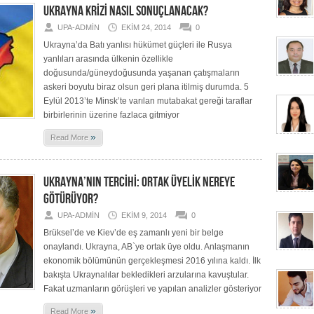
UKRAYNA KRİZİ NASIL SONUÇLANACAK?
UPA-ADMIN
EKIM 24, 2014
0
Ukrayna’da Batı yanlısı hükümet güçleri ile Rusya
yanlıları arasında ülkenin özellikle
doğusunda/güneydoğusunda yaşanan çatışmaların
askeri boyutu biraz olsun geri plana itilmiş durumda. 5
Eylül 2013’te Minsk’te varılan mutabakat gereği taraflar
birbirlerinin üzerine fazlaca gitmiyor
»
Read More
UKRAYNA’NIN TERCİHİ: ORTAK ÜYELİK NEREYE
GÖTÜRÜYOR?
UPA-ADMIN
EKIM 9, 2014
0
Brüksel’de ve Kiev’de eş zamanlı yeni bir belge
onaylandı. Ukrayna, AB`ye ortak üye oldu. Anlaşmanın
ekonomik bölümünün gerçekleşmesi 2016 yılına kaldı. İlk
bakışta Ukraynalılar bekledikleri arzularına kavuştular.
Fakat uzmanların görüşleri ve yapılan analizler gösteriyor
»
Read More