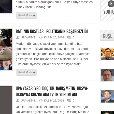
olumlu bir adım olarak görülebilir. Başta Suriye meselesi
olmak üzere, Ortadoğu’da
YOUT
»
Read More
BATI’NIN DOSTLARI: POLİTİKANIN BAŞARISIZLIĞI
KÖŞE
UPA-ADMIN
KASIM 26, 2014
0
Modern dünyada siyaset yapmanın kendine has
zorlukları var. Büyük devletler, bazı durumlarda kendi
çıkarları için başkalarını etkilemeye çalışırlar. Deneyim
gösteriyor ki, Batı bu yönde hep aktif olmuştur. O, belli
ülkelerde siyasetçileri kendisine “dost yaparak”,
»
Read More
UPA YAZARI YRD. DOÇ. DR. BARIŞ METİN, RUSYA-
UKRAYNA KRİZİNİ ADA TV’DE YORUMLADI
UPA-ADMIN
KASIM 25, 2014
0
Uluslararası Politika Akademisi (UPA) yazarı ve Uşak
Üniversitesi öğretim üyesi Yrd. Doç. Dr. Barış Metin, 21