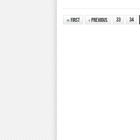
33
34
«
First
‹
Previous