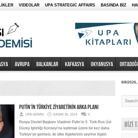
LİKLER
VIDEOLAR
UPA STRATEGIC AFFAIRS
BASINDA BİZ
HA
ASYA
AVRUPA
BALKANLAR
KAFKASYA
OKYANUSYA
ORTADOĞ
8/8/2026,
PUTİN’İN TÜRKİYE ZİYARETİNİN ARKA PLANI
UPA-ADMIN
KASIM 30, 2014
0
Rusya Devlet Başkanı Vladimir Putin’in 5. Türk-Rus Üst
BİZİ 
Düzey İşbirliği Konseyi’ne katılmak üzere bir kez daha
Türkiye’ye gelmesi, iki ülke ilişkilerinin seyrine ilişkin