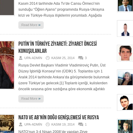
Kasım 2014 tarihinde Ada Tv’de Cansu Örmeci’nin
sunduğu “Öğlen Ajansı” programında Rusya-Ukrayna
krizi ve Türkiye-Rusya ilişkilerini yorumladı. Aşağıda
»
Read More
PUTİN’İN TÜRKİYE ZİYARETİ: ZİYARET ÖNCESİ
KONUŞULANLAR
UPA-ADMIN
KASIM 25, 2014
3
Rusya Devlet Başkanı Vladimir Vladimiroviç Putin, Üst
Düzey İşbirliği Konseyi’nin (ÜDİK) 5. Toplantısı için 1
Aralık 2014 tarihinde Ankara’da görüşmelerde bulunmak
üzere Türkiye’ye gelecek.[1] Toplantı içeriği, kulislerden
öncelik sırasına göre sızdığına göre ekonomik ağırlıklı
»
Read More
NATO VE AB’NİN DOĞU GENİŞLEMESİ VE RUSYA
UPA-ADMIN
KASIM 19, 2014
1
NATO’nun 3-4 Nisan 2008’de yapılan Zirve