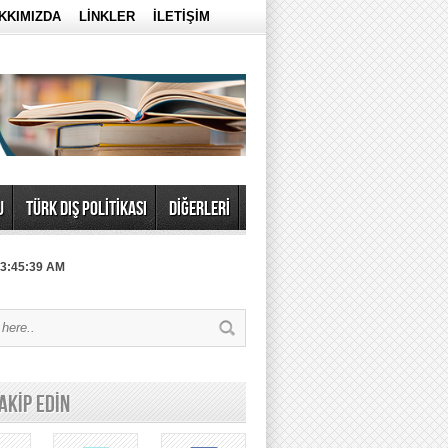
KKIMIZDA
LİNKLER
İLETİŞİM
U
TÜRK DIŞ POLİTİKASI
DİĞERLERİ
 3:45:39 AM
TAKİP EDİN