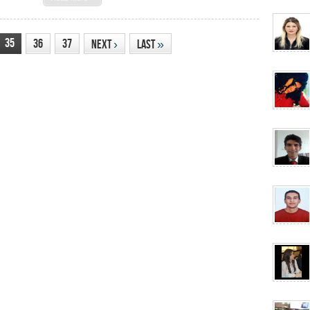
35
36
37
Next
›
Last
»