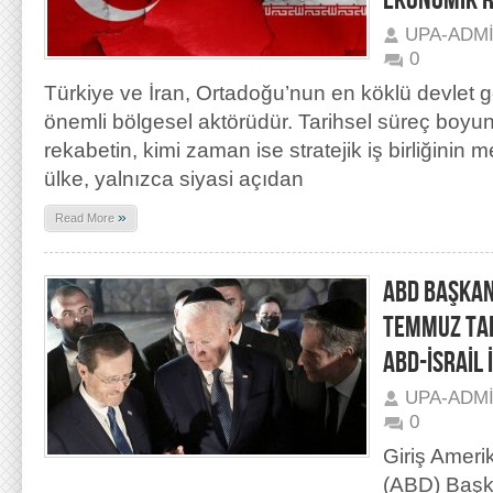
EKONOMİK 
UPA-ADM
0
Türkiye ve İran, Ortadoğu’nun en köklü devlet g
önemli bölgesel aktörüdür. Tarihsel süreç boy
rekabetin, kimi zaman ise stratejik iş birliğinin 
ülke, yalnızca siyasi açıdan
»
Read More
ABD BAŞKANI
TEMMUZ TAR
ABD-İSRAİL İ
UPA-ADM
0
Giriş Amerik
(ABD) Başk