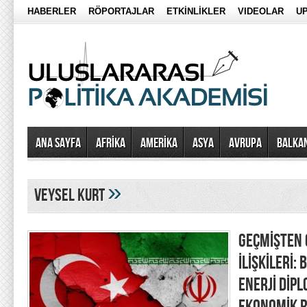
HABERLER
RÖPORTAJLAR
ETKİNLİKLER
VIDEOLAR
UP
Ana Sayfa
AFRİKA
AMERİKA
ASYA
AVRUPA
BALKA
»
veysel kurt
GEÇMİŞTEN 
İLİŞKİLERİ:
ENERJİ DİPL