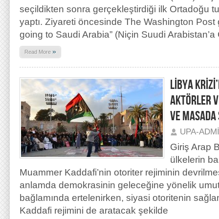
seçildikten sonra gerçekleştirdiği ilk Ortadoğu 
yaptı. Ziyareti öncesinde The Washington Post
going to Saudi Arabia” (Niçin Suudi Arabistan’a
»
Read More
LİBYA KRİZİ
AKTÖRLER V
VE MASADA
UPA-ADM
Giriş Arap 
ülkelerin b
Muammer Kaddafi’nin otoriter rejiminin devrilme
anlamda demokrasinin geleceğine yönelik umutl
bağlamında ertelenirken, siyasi otoritenin sağ
Kaddafi rejimini de aratacak şekilde