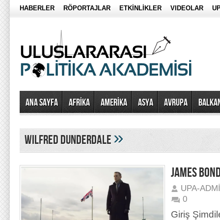
HABERLER
RÖPORTAJLAR
ETKİNLİKLER
VIDEOLAR
UP
Ana Sayfa
AFRİKA
AMERİKA
ASYA
AVRUPA
BALKA
»
Wilfred Dunderdale
JAMES BOND 
UPA-ADM
0
Giriş Şimdil