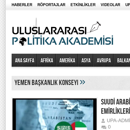
HABERLER
RÖPORTAJLAR
ETKİNLİKLER
VIDEOLAR
UP
Ana Sayfa
AFRİKA
AMERİKA
ASYA
AVRUPA
BALKA
»
yemen başkanlık konseyi
SUUDİ ARAB
EMİRLİKLER
UPA-ADM
0