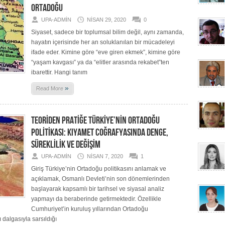
ORTADOĞU
UPA-ADMIN
NISAN 29, 2020
0
Siyaset, sadece bir toplumsal bilim değil, aynı zamanda,
hayatın içerisinde her an soluklanılan bir mücadeleyi
ifade eder. Kimine göre “eve giren ekmek”, kimine göre
“yaşam kavgası” ya da “elitler arasında rekabet”ten
ibarettir. Hangi tanım
»
Read More
TEORİDEN PRATİĞE TÜRKİYE’NİN ORTADOĞU
POLİTİKASI: KIYAMET COĞRAFYASINDA DENGE,
SÜREKLİLİK VE DEĞİŞİM
UPA-ADMIN
NISAN 7, 2020
1
Giriş Türkiye’nin Ortadoğu politikasını anlamak ve
açıklamak, Osmanlı Devleti’nin son dönemlerinden
başlayarak kapsamlı bir tarihsel ve siyasal analiz
yapmayı da beraberinde getirmektedir. Özellikle
Cumhuriyet’in kuruluş yıllarından Ortadoğu
 dalgasıyla sarsıldığı