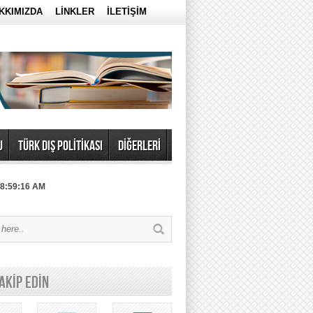
KKIMIZDA
LİNKLER
İLETİŞİM
U
TÜRK DIŞ POLİTİKASI
DİĞERLERİ
 8:59:16 AM
TAKİP EDİN