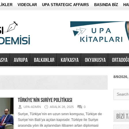
LİKLER
VIDEOLAR
UPA STRATEGIC AFFAIRS
BASINDA BİZ
HA
ASYA
AVRUPA
BALKANLAR
KAFKASYA
OKYANUSYA
ORTADOĞ
8/9/2026,
TÜRKİYE’NİN SURİYE POLİTİKASI
UPA-ADMIN
ARALIK 28, 2025
0
Suriye, Türkiye’nin en uzun sınırı komşusu, Türkiye de
BİZİ 
Suriye’nin Batı’ya açılan kapısıdır. Türkiye ile Suriye
arasında yılın ilk aylarından itibaren artan diplomasi