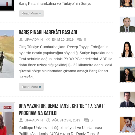
Barış Pınarı harekâtına ve Türkiye’nin Suriye
»
Read More
BARIŞ PINARI HAREKÂTI BAŞLADI
UPA-ADMIN
EKIM 10, 2019
0
Giriş Türkiye Cumhurbaşkanı Recep Tayyip Erdoğan’ın
aylardır ısrarla yapılacağını söylediği Suriye topraklarında
Fırat nehrinin doğusundaki PYD/YPG hedeflerini -ABD ile
daha önce uzlaşıldığı şekilde[1]– 32 kilometre derinlikteki
güvenli bölge sınırlarından çıkarma amaçlı Barış Pınarı
Harekâtı,
»
Read More
UPA YAZARI DR. DENİZ TANSİ, KRT’DE “17. SAAT”
PROGRAMINA KATILDI
UPA-ADMIN
AĞUSTOS 6, 2019
0
Yeditepe Üniversitesi öğretim üyesi ve Uluslararası
Politika Akademisi (UPA) yazarı Dr. Deniz Tansi, 5