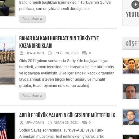
trafiği önemli başlıkları içermektedir. Türkiye’nin Suriye
politikası, son on yılda önemli dönüşümler
YOUT
»
Read More
BAHAR KALKANI HAREKATI’NIN TÜRKİYE’YE
KÖŞE
KAZANDIRDIKLARI
UPA-ADMIN
EYLÜL 20, 2022
0
Giriş 2011 yılının sonlarında Suriye’de başlayan isyan
hareketi, zaman içerisinde bir karışıklık haline bürünmüş
ve iç savaşa evrilmiştir. Ülke içerisindeki kaotik ortamdan
faydalanmak isteyen birçok terör unsuru ve muhalif
gruplar, Esad rejiminin nüfuzunun azaldığı
»
Read More
ABD İLE ‘BÜYÜK YALAN’IN GÖLGESİNDE MÜTTEFİKLİK
UPA-ADMIN
NISAN 25, 2021
0
Soğuk Savaş sonrasında, Türkiye-ABD veya Türk-
Amerikan müttefikliği, test edilmekten çıkarak, artık