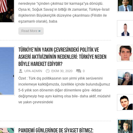
neredeyse “içinden çıkılmaz bir karmaşa”ya dönüştü.
Oysa ki, Soğuk Savaş’ın bittiği ilk zamanlar, Türkiye-İsrail
ilişkilerinin Büyükelçilik düzeyine çıkarılması (Filistin ile
eşzamanlı olarak), baba
»
Read More
TÜRKİYE’NİN YAKIN ÇEVRESİNDEKİ POLİTİK VE
ASKERİ AKTİVİZMİNİN NEDENLERİ: TÜRKİYE NEDEN
BÖYLE HAREKET EDİYOR?
UPA-ADMIN
EKIM 30, 2020
0
Özet : Türk dış politikasının son yirmi yıllık serüvenini
incelemeye kalktığımızda, özellikle içinde bulunduğumuz
5-6 yıllık son dönemin diğer dönemlere göre -iktidar
değişmeyip hep aynı kalmış olsa bile- daha aktif, müdahil
ve yakın çevresindeki
PANDEMİ GÜNLERİNDE DE SİYASET BİTMEZ: