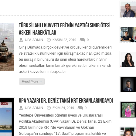
TÜRK SİLAHLI KUVVETLERİ’NİN YAPTIĞI SINIR ÖTESİ
ASKERİ HAREKÂTLAR
UPA-ADMIN
KASIM 22, 2019
0
Giriş Dünyada birçok devlet ve ordusu kendi güvenlikleri
ve stratejik üstünlükleri için uğraşmaktadırlar. Çağımızda
bu uğraşın bir unsuru da sınır ötesi harekâtlardır. Sınır
ötesi harekâtları tanımlamak gerekirse; bir ülkenin kendi
askeri kuvvetlerinin başka bir
»
Read More
UPA YAZARI DR. DENİZ TANSİ KRT EKRANLARINDAYDI
UPA-ADMIN
EKIM 24, 2019
0
Yeditepe Üniversitesi öğretim üyesi ve Uluslararası
Politika Akademisi (UPA) yazarı Dr. Deniz Tansi, 23 Ekim
2019 tarihinde KRT’de yayınlanan ve Gökhan
Gülbaşar’ın sunduğu “17. Saat” programına katıldı ve