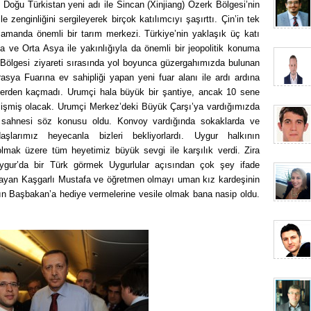
 Doğu Türkistan yeni adı ile Sincan (Xinjiang) Özerk Bölgesi’nin
e zenginliğini sergileyerek birçok katılımcıyı şaşırttı. Çin’in tek
zamanda önemli bir tarım merkezi. Türkiye’nin yaklaşık üç katı
a ve Orta Asya ile yakınlığıyla da önemli bir jeopolitik konuma
Bölgesi ziyareti sırasında yol boyunca güzergahımızda bulunan
sya Fuarına ev sahipliği yapan yeni fuar alanı ile ardı ardına
lerden kaçmadı. Urumçi hala büyük bir şantiye, ancak 10 sene
lişmiş olacak. Urumçi Merkez’deki Büyük Çarşı’ya vardığımızda
a sahnesi söz konusu oldu. Konvoy vardığında sokaklarda ve
şlarımız heyecanla bizleri bekliyorlardı. Uygur halkının
lmak üzere tüm heyetimiz büyük sevgi ile karşılık verdi. Zira
Uygur’da bir Türk görmek Uygurlular açısından çok şey ifade
layan Kaşgarlı Mustafa ve öğretmen olmayı uman kız kardeşinin
yın Başbakan’a hediye vermelerine vesile olmak bana nasip oldu.
.