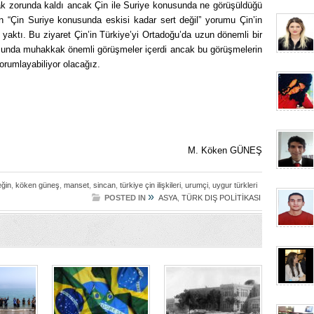
 zorunda kaldı ancak Çin ile Suriye konusunda ne görüşüldüğü
n “Çin Suriye konusunda eskisi kadar sert değil” yorumu Çin’in
yaktı. Bu ziyaret Çin’in Türkiye’yi Ortadoğu’da uzun dönemli bir
sunda muhakkak önemli görüşmeler içerdi ancak bu görüşmelerin
rumlayabiliyor olacağız.
M. Köken GÜNEŞ
ğin
,
köken güneş
,
manset
,
sincan
,
türkiye çin ilişkileri
,
urumçi
,
uygur türkleri
»
POSTED IN
ASYA
,
TÜRK DIŞ POLİTİKASI