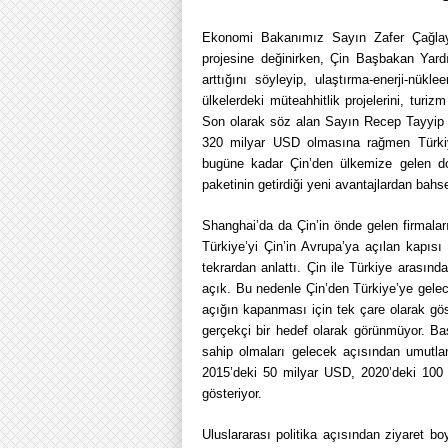
Ekonomi Bakanımız Sayın Zafer Çağlaya
projesine değinirken, Çin Başbakan Yard
arttığını söyleyip, ulaştırma-enerji-nükl
ülkelerdeki müteahhitlik projelerini, turizm 
Son olarak söz alan Sayın Recep Tayyip E
320 milyar USD olmasına rağmen Türki
bugüne kadar Çin’den ülkemize gelen d
paketinin getirdiği yeni avantajlardan bahse
Shanghai’da da Çin’in önde gelen firmala
Türkiye’yi Çin’in Avrupa’ya açılan kapısı ş
tekrardan anlattı. Çin ile Türkiye arasında
açık. Bu nedenle Çin’den Türkiye’ye gelece
açığın kapanması için tek çare olarak gös
gerçekçi bir hedef olarak görünmüyor. 
sahip olmaları gelecek açısından umutland
2015’deki 50 milyar USD, 2020’deki 100 
gösteriyor.
Uluslararası politika açısından ziyaret bo