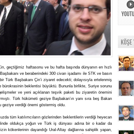
YOUT
KÖŞE
Çin, geçtiğimiz haftasonu ve bu hafta başında dünyanın en hızlı
 Başbakanı ve beraberindeki 300 civarı işadamı ile STK ve basın
z bir Türk Başbakanı Çin’i ziyaret edecekti; dolayısıyla ertelenmiş
bürokrasinin beklentisi büyüktü. Bununla birlikte, Suriye sorunu
lişmeler ve yeni açıklanan teşvik paketi bu ziyaretin önemini
rmıştı. Türk hükümeti geziye Başbakan’ın yanı sıra beş Bakan
u geziye verdiği önemi göstermiş oldu.
da tüm katılımcıların gözlerinden beklentilerin verdiği heyecan
lelinde oldukça yoğun ve Türk iş dünyası adına bir o kadar da
izin kökenlerinin dayandığı Ural-Altay dağlarına sahiplik yapan,