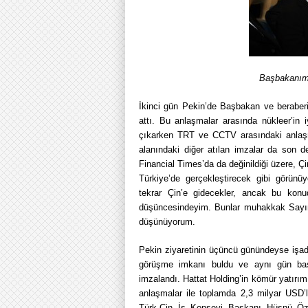
Başbakanımı
İkinci gün Pekin’de Başbakan ve beraber
attı. Bu anlaşmalar arasında nükleer’in 
çıkarken TRT ve CCTV arasındaki anlaşma
alanındaki diğer atılan imzalar da son d
Financial Times’da da değinildiği üzere, Ç
Türkiye’de gerçekleştirecek gibi görünü
tekrar Çin’e gidecekler, ancak bu konu
düşüncesindeyim. Bunlar muhakkak Sayın T
düşünüyorum.
Pekin ziyaretinin üçüncü günündeyse işad
görüşme imkanı buldu ve aynı gün başta
imzalandı. Hattat Holding’in kömür yatırım
anlaşmalar ile toplamda 2,3 milyar USD’
Türk-Çin İş Konseyi Başkanı Hüsnü Özyeğ