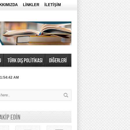
KKIMIZDA
LİNKLER
İLETİŞİM
U
TÜRK DIŞ POLİTİKASI
DİĞERLERİ
 1:54:42 AM
TAKİP EDİN