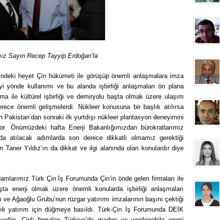
z Sayın Recep Tayyip Erdoğan’la
indeki heyet Çin hükümeti ile görüşüp önemli anlaşmalara imza
iyi yönde kullanımı ve bu alanda işbirliği anlaşmaları ön plana
 ile kültürel işbirliği ve demiryolu başta olmak üzere ulaşım
erece önemli gelişmelerdi. Nükleer konusuna bir başlık atılırsa
in Pakistan’dan sonraki ilk yurtdışı nükleer plantasyon deneyimini
yor. Önümüzdeki hafta Enerji Bakanlığımızdan bürokratlarımız
da atılacak adımlarda son derece dikkatli olmamız gerektiği
aner Yıldız’ın da dikkat ve ilgi alanında olan konulardır diye
amlarımız Türk Çin İş Forumunda Çin’in önde gelen firmaları ile
 enerji olmak üzere önemli konularda işbirliği anlaşmaları
ı ve Ağaoğlu Grubu’nun rüzgar yatırımı imzalarının başını çektiği
lık yatırım için düğmeye basıldı. Türk-Çin İş Forumunda DEİK
in, Çinli firmaları Türkiye’de maden ve yenilenebilir enerji