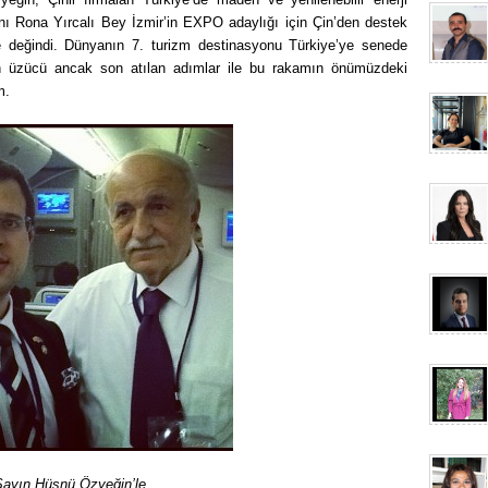
ı Rona Yırcalı Bey İzmir’in EXPO adaylığı için Çin’den destek
re değindi. Dünyanın 7. turizm destinasyonu Türkiye’ye senede
n üzücü ancak son atılan adımlar ile bu rakamın önümüzdeki
m.
Sayın Hüsnü Özyeğin’le