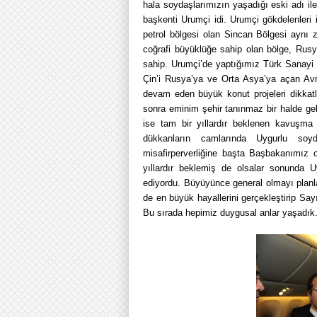
hala soydaşlarımızın yaşadığı eski adı ile
başkenti Urumçi idi. Urumçi gökdelenleri il
petrol bölgesi olan Sincan Bölgesi aynı 
coğrafi büyüklüğe sahip olan bölge, Rusy
sahip. Urumçi’de yaptığımız Türk Sanayi 
Çin’i Rusya’ya ve Orta Asya’ya açan Avra
devam eden büyük konut projeleri dikkat
sonra eminim şehir tanınmaz bir halde ge
ise tam bir yıllardır beklenen kavuşm
dükkanların camlarında Uygurlu soyda
misafirperverliğine başta Başbakanımız o
yıllardır beklemiş de olsalar sonunda 
ediyordu. Büyüyünce general olmayı plan
de en büyük hayallerini gerçekleştirip Sa
Bu sırada hepimiz duygusal anlar yaşadık