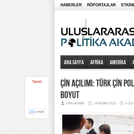
HABERLER
RÖPORTAJLAR
ETKİN
Ana Sayfa
AFRİKA
AMERİKA
ÇİN AÇILIMI: TÜRK ÇİN PO
Tweet
BOYUT
UPA-ADMIN
14 NISAN 2012
4.31