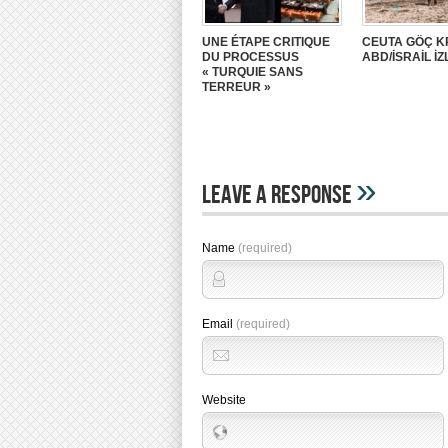
UNE ÉTAPE CRITIQUE
CEUTA GÖÇ K
DU PROCESSUS
ABD/İSRAİL İZ
« TURQUIE SANS
TERREUR »
»
Leave A Response
Name
(required)
Email
(required)
Website