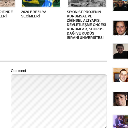
RİZİNDE
2026 BREZİLYA
SİYONİST PROJENİN
LERİ
SEÇİMLERİ
KURUMSAL VE
ZİHİNSEL ALTYAPISI:
DEVLETLEŞME ÖNCESİ
KURUMLAR, SCOPUS
DAĞI VE KUDÜS
İBRANİ ÜNİVERSİTESİ
Comment