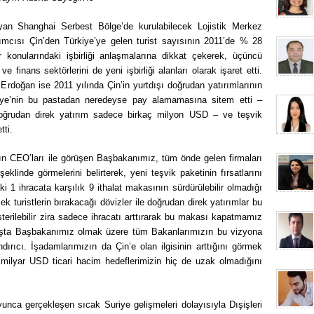
n Shanghai Serbest Bölge’de kurulabilecek Lojistik Merkez
ımcısı Çin’den Türkiye’ye gelen turist sayısının 2011’de % 28
eer konularındaki işbirliği anlaşmalarına dikkat çekerek, üçüncü
ve finans sektörlerini de yeni işbirliği alanları olarak işaret etti.
rdoğan ise 2011 yılında Çin’in yurtdışı doğrudan yatırımlarının
ye’nin bu pastadan neredeyse pay alamamasına sitem etti –
oğrudan direk yatırım sadece birkaç milyon USD – ve teşvik
tti.
rın CEO’ları ile görüşen Başbakanımız, tüm önde gelen firmaları
eklinde görmelerini belirterek, yeni teşvik paketinin fırsatlarını
ki 1 ihracata karşılık 9 ithalat makasının sürdürülebilir olmadığı
k turistlerin bırakacağı dövizler ile doğrudan direk yatırımlar bu
terilebilir zira sadece ihracatı arttırarak bu makası kapatmamız
Başta Başbakanımız olmak üzere tüm Bakanlarımızın bu vizyona
ırıcı. İşadamlarımızın da Çin’e olan ilgisinin arttığını görmek
milyar USD ticari hacim hedeflerimizin hiç de uzak olmadığını
yunca gerçekleşen sıcak Suriye gelişmeleri dolayısıyla Dışişleri