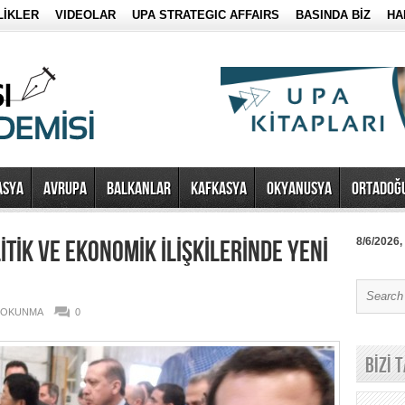
LİKLER
VIDEOLAR
UPA STRATEGIC AFFAIRS
BASINDA BİZ
HA
ASYA
AVRUPA
BALKANLAR
KAFKASYA
OKYANUSYA
ORTADOĞ
LİTİK VE EKONOMİK İLİŞKİLERİNDE YENİ
8/6/2026,
1 OKUNMA
0
BİZİ 