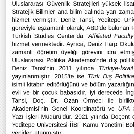
Uluslararası Güvenlik Stratejileri yüksek lis
Stratejik Bilimler ana bilim dalında yarı zama
hizmet vermiştir. Deniz Tansi, Yeditepe Üniv
göreviyle eşzamanlı olarak, ABD’de bulunan P
Turkish Studies Center’da
“Affiliated Facul
hizmet vermektedir. Ayrıca, Deniz Harp Okulu
zamanlı öğretim üyeliği görevini icra etmiş
Uluslararası Politika Akademisi’nde dış politi
Deniz Tansi’nin 2011 yılında
Türkiye-İsrai
yayınlanmıştır. 2015’te ise
Türk Dış Politik
isimli kitabın editörlüğünü ve bölüm yazarlığı
evli ve bir çocuk babasıdır, iyi derecede İngi
Tansi, Doç. Dr. Ozan Örmeci ile birlikte
Akademisi’nin Genel Koordinatörü ve
UPA S
Yazı İşleri Müdürü’dür. 2021 yılında Doçent 
Yeditepe Üniversitesi İİBF Kamu Yönetimi Bö
yeniden atanmıştır.