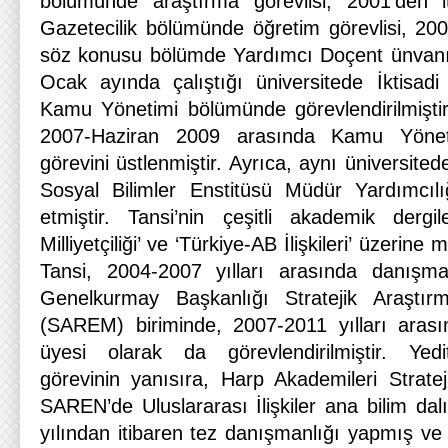
bölümünde araştırma görevlisi, 2001’den it
Gazetecilik bölümünde öğretim görevlisi, 200
söz konusu bölümde Yardımcı Doçent ünvanını
Ocak ayında çalıştığı üniversitede İktisadi 
Kamu Yönetimi bölümünde görevlendirilmişti
2007-Haziran 2009 arasında Kamu Yönet
görevini üstlenmiştir. Ayrıca, aynı üniversited
Sosyal Bilimler Enstitüsü Müdür Yardımcı
etmiştir. Tansi’nin çeşitli akademik dergi
Milliyetçiliği’ ve ‘Türkiye-AB İlişkileri’ üzerine
Tansi, 2004-2007 yılları arasında danışm
Genelkurmay Başkanlığı Stratejik Araştır
(SAREM) biriminde, 2007-2011 yılları ara
üyesi olarak da görevlendirilmiştir. Yedit
görevinin yanısıra, Harp Akademileri Stratej
SAREN’de Uluslararası İlişkiler ana bilim da
yılından itibaren tez danışmanlığı yapmış v