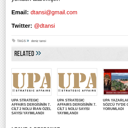
Email:
dtansi@gmail.com
Twitter:
@dtansi
»
TAGS
deniz tansi
»
Related
UPA STRATEGIC
UPA STRATEGIC
UPA YAZARLA
AFFAIRS DERGİSİNİN 7.
AFFAIRS DERGİSİNİN 7.
SÖZCÜ TV’DE
CİLT 2 NOLU İRAN ÖZEL
CİLT 1 NOLU SAYISI
YORUMLADI
SAYISI YAYIMLANDI
YAYIMLANDI