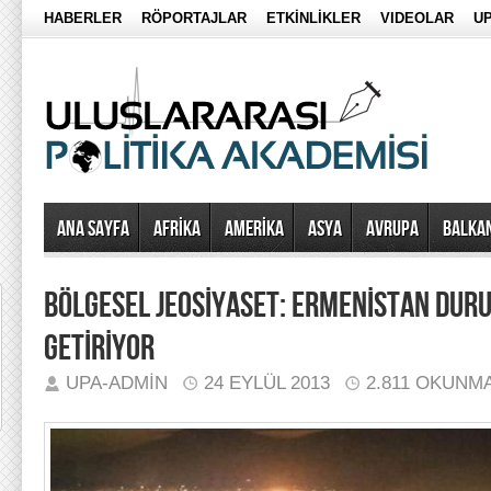
HABERLER
RÖPORTAJLAR
ETKİNLİKLER
VIDEOLAR
UP
Ana Sayfa
AFRİKA
AMERİKA
ASYA
AVRUPA
BALKA
BÖLGESEL JEOSİYASET: ERMENİSTAN DUR
GETİRİYOR
UPA-ADMIN
24 EYLÜL 2013
2.811 OKUNM