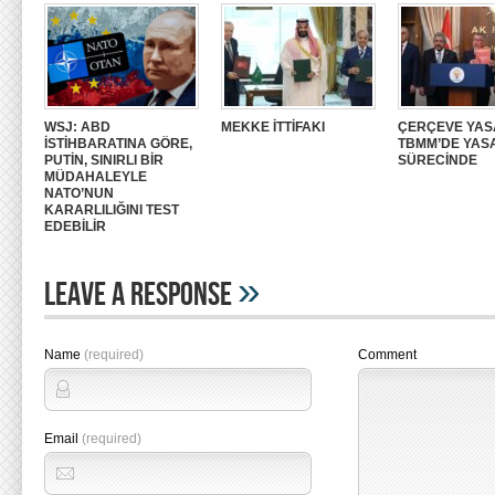
WSJ: ABD
MEKKE İTTİFAKI
ÇERÇEVE YAS
İSTİHBARATINA GÖRE,
TBMM’DE YAS
PUTİN, SINIRLI BİR
SÜRECİNDE
MÜDAHALEYLE
NATO’NUN
KARARLILIĞINI TEST
EDEBİLİR
»
Leave A Response
Name
(required)
Comment
Email
(required)