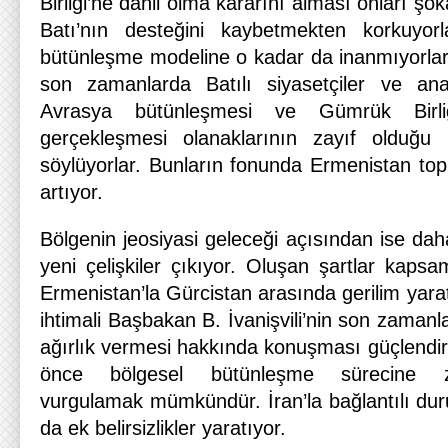
Birliği’ne dâhil olma kararını alması onları şok
Batı’nın desteğini kaybetmekten korkuyor
bütünleşme modeline o kadar da inanmıyorlar
son zamanlarda Batılı siyasetçiler ve ana
Avrasya bütünleşmesi ve Gümrük Birliği’y
gerçekleşmesi olanaklarının zayıf olduğu h
söylüyorlar. Bunların fonunda Ermenistan top
artıyor.
Bölgenin jeosiyasi geleceği açısından ise dah
yeni çelişkiler çıkıyor. Oluşan şartlar kaps
Ermenistan’la Gürcistan arasında gerilim yarat
ihtimali Başbakan B. İvanişvili’nin son zaman
ağırlık vermesi hakkında konuşması güçlendir
önce bölgesel bütünleşme sürecine zara
vurgulamak mümkündür. İran’la bağlantılı d
da ek belirsizlikler yaratıyor.