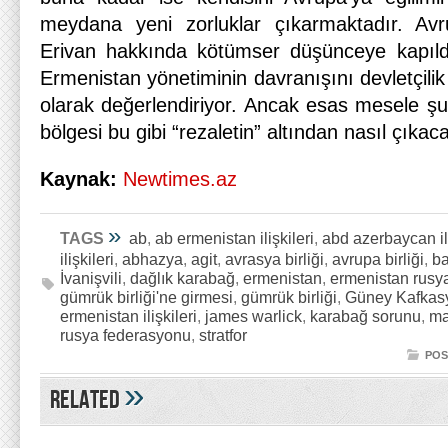
meydana yeni zorluklar çıkarmaktadır. Avr
Erivan hakkında kötümser düşünceye kapıldı
Ermenistan yönetiminin davranışını devletçilik
olarak değerlendiriyor. Ancak esas mesele ş
bölgesi bu gibi “rezaletin” altından nasıl çıkac
Kaynak:
Newtimes.az
»
TAGS
ab
,
ab ermenistan ilişkileri
,
abd azerbaycan ili
ilişkileri
,
abhazya
,
agit
,
avrasya birliği
,
avrupa birliği
,
b
İvanişvili
,
dağlık karabağ
,
ermenistan
,
ermenistan rusya 
gümrük birliği'ne girmesi
,
gümrük birliği
,
Güney Kafkas
ermenistan ilişkileri
,
james warlick
,
karabağ sorunu
,
ma
rusya federasyonu
,
stratfor
POS
»
Related