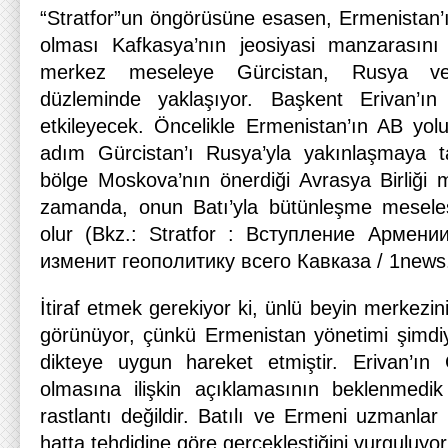
“Stratfor”un öngörüsüne esasen, Ermenistan’ı
olması Kafkasya’nın jeosiyasi manzarasını 
merkez meseleye Gürcistan, Rusya ve E
düzleminde yaklaşıyor. Başkent Erivan’ın
etkileyecek. Öncelikle Ermenistan’ın AB yolu
adım Gürcistan’ı Rusya’yla yakınlaşmaya ta
bölge Moskova’nın önerdiği Avrasya Birliği m
zamanda, onun Batı’yla bütünleşme meseles
olur (Bkz.: Stratfor : Вступление Арме
изменит геополитику всего Кавказа / 1news.a
İtiraf etmek gerekiyor ki, ünlü beyin merkezin
görünüyor, çünkü Ermenistan yönetimi şimdi
dikteye uygun hareket etmiştir. Erivan’ın 
olmasına ilişkin açıklamasının beklenmedi
rastlantı değildir. Batılı ve Ermeni uzmanlar 
hatta tehdidine göre gerçekleştiğini vurguluyor