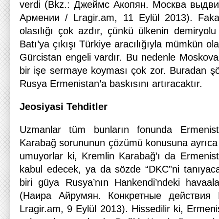
verdi (Bkz.: Джеймс Акопян. Москва выдв
Армении / Lragir.am, 11 Eylül 2013). Fak
olasılığı çok azdır, çünkü ülkenin demiryolu
Batı’ya çıkışı Türkiye aracılığıyla mümkün ola
Gürcistan engeli vardır. Bu nedenle Moskova’
bir işe sermaye koyması çok zor. Buradan şöy
Rusya Ermenistan’a baskısını artıracaktır.
Jeosiyasi Tehditler
Uzmanlar tüm bunların fonunda Ermenist
Karabağ sorununun çözümü konusuna ayrıca d
umuyorlar ki, Kremlin Karabağ’ı da Ermenista
kabul edecek, ya da sözde “DKC”ni tanıyacak
biri güya Rusya’nın Hankendi’ndeki havaala
(Наира Айрумян. Конкретные действия 
Lragir.am, 9 Eylül 2013). Hissedilir ki, Ermeni