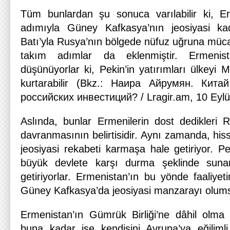
Tüm bunlardan şu sonuca varılabilir ki, 
adımıyla Güney Kafkasya’nın jeosiyasi kade
Batı’yla Rusya’nın bölgede nüfuz uğruna mücade
takım adımlar da eklenmiştir. Ermenist
düşünüyorlar ki, Pekin’in yatırımları ülkeyi 
kurtarabilir (Bkz.: Наира Айрумян. Кит
российских инвестиций? / Lragir.am, 10 Eylü
Aslında, bunlar Ermenilerin dost dedikleri 
davranmasının belirtisidir. Aynı zamanda, hisse
jeosiyasi rekabeti karmaşa hale getiriyor. Peki
büyük devlete karşı durma şeklinde sunara
getiriyorlar. Ermenistan’ın bu yönde faaliyeti
Güney Kafkasya’da jeosiyasi manzarayı olumsuz
Ermenistan’ın Gümrük Birliği’ne dâhil olma k
buna kadar ise kendisini Avrupa’ya eğiliml