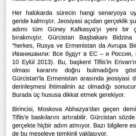
Her halükarda sürecin hangi senaryoya uyg
geride kalmıştır. Jeosiyasi açıdan gerçeklik ş
adımı tüm Güney Kafkasya’yı yeni bir çel
bırakmıştır. Gürcistan Başbakanı Bidzina İ
“herkes, Rusya ve Ermenistan da Avrupa Birli
Иванишвили: Все будут в EС – и Россия, и
10 Eylül 2013). Bu, başkent Tiflis’in Erivan’
olması kararını doğru bulmadığını gös
Gürcistan’la Ermenistan arasında jeosiyasi dü
derinleşmesi ihtimalinin az olmadığı sonu
Burada üç hususa dikkat etmek gerekiyor.
Birincisi, Moskova Abhazya’dan geçen dem
Tiflis’e baskılarını artırabilir. Gürcistan söz
gerçekte hiçbir adım atmıyor. Bazı bilgilere 
de bu meseleye temkinli yaklaşıyor.