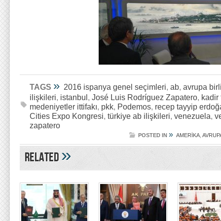
»
TAGS
2016 ispanya genel seçimleri
,
ab
,
avrupa birl
ilişkileri
,
istanbul
,
José Luis Rodríguez Zapatero
,
kadir
medeniyetler ittifakı
,
pkk
,
Podemos
,
recep tayyip erdo
Cities Expo Kongresi
,
türkiye ab ilişkileri
,
venezuela
,
v
zapatero
»
POSTED IN
AMERİKA
,
AVRUP
»
Related