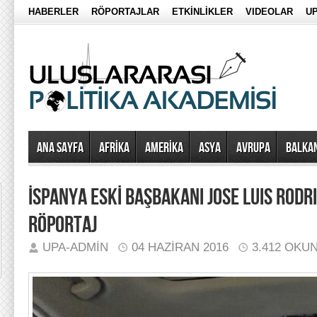
HABERLER
RÖPORTAJLAR
ETKİNLİKLER
VIDEOLAR
UP
Ana Sayfa
AFRİKA
AMERİKA
ASYA
AVRUPA
BALKA
İSPANYA ESKİ BAŞBAKANI JOSE LUIS RODR
RÖPORTAJ
UPA-ADMIN
04 HAZIRAN 2016
3.412 OKU