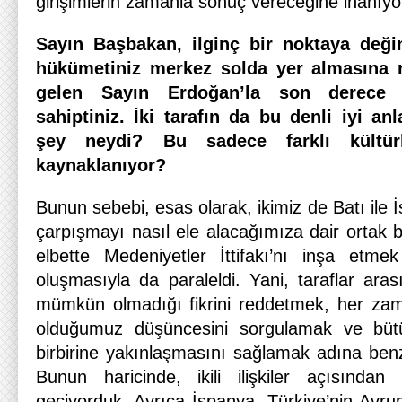
girişimlerin zamanla sonuç vereceğine inanıy
Sayın Başbakan, ilginç bir noktaya deği
hükümetiniz merkez solda yer almasına 
gelen Sayın Erdoğan’la son derece p
sahiptiniz. İki tarafın da bu denli iyi an
şey neydi? Bu sadece farklı kültür
kaynaklanıyor?
Bunun sebebi, esas olarak, ikimiz de Batı ile 
çarpışmayı nasıl ele alacağımıza dair ortak bi
elbette Medeniyetler İttifakı’nı inşa etme
oluşmasıyla da paraleldi. Yani, taraflar aras
mümkün olmadığı fikrini reddetmek, her z
olduğumuz düşüncesini sorgulamak ve bütün
birbirine yakınlaşmasını sağlamak adına benze
Bunun haricinde, ikili ilişkiler açısınd
geçiyorduk. Ayrıca İspanya, Türkiye’nin Avrup