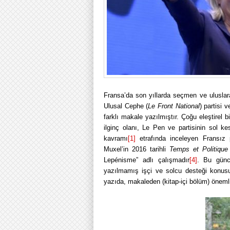
Fransa’da son yıllarda seçmen ve uluslar
Ulusal Cephe (
Le Front National
) partisi 
farklı makale yazılmıştır. Çoğu eleştirel 
ilginç olanı, Le Pen ve partisinin sol kes
kavramı
[1]
etrafında inceleyen Fransız
Muxel’in 2016 tarihli
Temps et Politiqu
Lepénisme” adlı çalışmadır
[4]
. Bu günc
yazılmamış işçi ve solcu desteği konus
yazıda, makaleden (kitap-içi bölüm) önemli