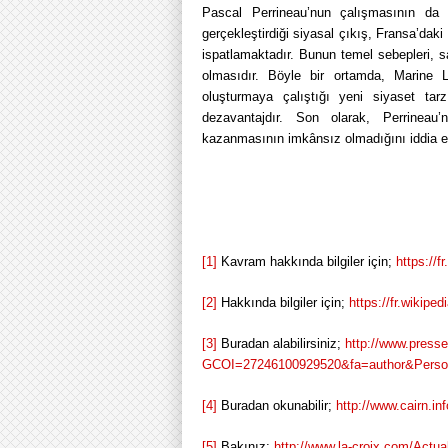
Pascal Perrineau’nun çalışmasının da 
gerçekleştirdiği siyasal çıkış, Fransa’da
ispatlamaktadır. Bunun temel sebepleri, sa
olmasıdır. Böyle bir ortamda, Marine
oluşturmaya çalıştığı yeni siyaset tar
dezavantajdır. Son olarak, Perrineau
kazanmasının imkânsız olmadığını iddia et
[1]
Kavram hakkında bilgiler için;
https://
[2]
Hakkında bilgiler için;
https://fr.wikipe
[3]
Buradan alabilirsiniz;
http://www.presse
GCOI=27246100929520&fa=author&Perso
[4]
Buradan okunabilir;
http://www.cairn.i
[5]
Bakınız;
http://www.la-croix.com/Actua