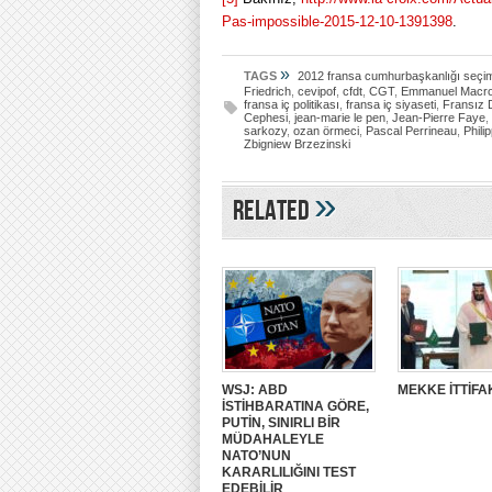
Pas-impossible-2015-12-10-1391398
.
»
TAGS
2012 fransa cumhurbaşkanlığı seçim
Friedrich
,
cevipof
,
cfdt
,
CGT
,
Emmanuel Macr
fransa iç politikası
,
fransa iç siyaseti
,
Fransız 
Cephesi
,
jean-marie le pen
,
Jean-Pierre Faye
,
sarkozy
,
ozan örmeci
,
Pascal Perrineau
,
Phili
Zbigniew Brzezinski
»
Related
WSJ: ABD
MEKKE İTTİFA
İSTİHBARATINA GÖRE,
PUTİN, SINIRLI BİR
MÜDAHALEYLE
NATO’NUN
KARARLILIĞINI TEST
EDEBİLİR