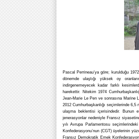
Pascal Perrineau’ya göre; kurulduğu 1972 y
dönemde ulaştığı yüksek oy oranları
indirgenemeyecek kadar farklı kesimlerd
harekettir. Nitekim 1974 Cumhurbaşkanlı
Jean-Marie Le Pen ve sonrasına Marine Le P
2012 Cumhurbaşkanlığı seçimlerinde 6,5 m
ulaşma beklentisi içerisindedir. Bunun 
jenerasyonlar nedeniyle Fransız siyasetin
yılı Avrupa Parlamentosu seçimlerindek
Konfederasyonu’nun (CGT) üyelerinin yüzde
Fransız Demokratik Emek Konfederasyonu