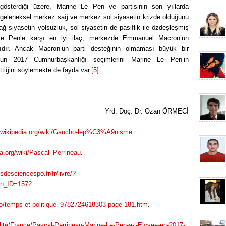
gösterdiği üzere, Marine Le Pen ve partisinin son yıllarda
ki geleneksel merkez sağ ve merkez sol siyasetin krizde olduğunu
ğ siyasetin yolsuzluk, sol siyasetin de pasiflik ile özdeşleşmiş
 Le Pen’e karşı en iyi ilaç, merkezde Emmanuel Macron’un
zıdır. Ancak Macron’un parti desteğinin olmaması büyük bir
’nun 2017 Cumhurbaşkanlığı seçimlerini Marine Le Pen’in
tiğini söylemekte de fayda var.
[5]
Yrd. Doç. Dr. Ozan ÖRMECİ
fr.wikipedia.org/wiki/Gaucho-lep%C3%A9nisme
.
dia.org/wiki/Pascal_Perrineau
.
sdesciencespo.fr/fr/livre/?
n_ID=1572
.
nfo/temps-et-politique–9782724618303-page-181.htm
.
lite/France/Pascal-Perrineau-Marine-Le-Pen-a-l-Elysee-en-2017-