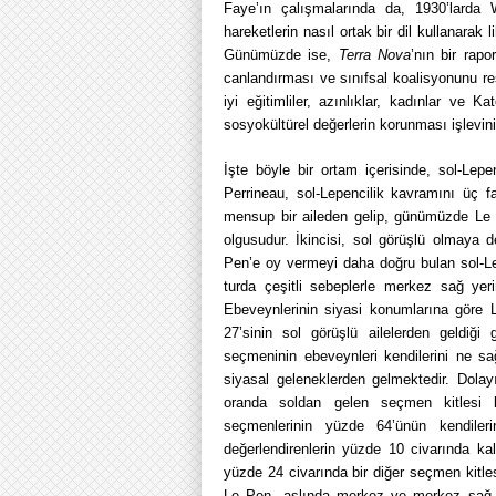
Faye’ın çalışmalarında da, 1930’larda 
hareketlerin nasıl ortak bir dil kullanarak 
Günümüzde ise,
Terra Nova
’nın bir rapo
canlandırması ve sınıfsal koalisyonunu r
iyi eğitimliler, azınlıklar, kadınlar ve K
sosyokültürel değerlerin korunması işlevini 
İşte böyle bir ortam içerisinde, sol-Lepe
Perrineau, sol-Lepencilik kavramını üç fa
mensup bir aileden gelip, günümüzde Le P
olgusudur. İkincisi, sol görüşlü olmaya 
Pen’e oy vermeyi daha doğru bulan sol-Lep
turda çeşitli sebeplerle merkez sağ yer
Ebeveynlerinin siyasi konumlarına göre 
27’sinin sol görüşlü ailelerden geldiğ
seçmeninin ebeveynleri kendilerini ne sa
siyasal geleneklerden gelmektedir. Dolay
oranda soldan gelen seçmen kitlesi b
seçmenlerinin yüzde 64’ünün kendilerin
değerlendirenlerin yüzde 10 civarında ka
yüzde 24 civarında bir diğer seçmen kitle
Le Pen, aslında merkez ve merkez sağ t