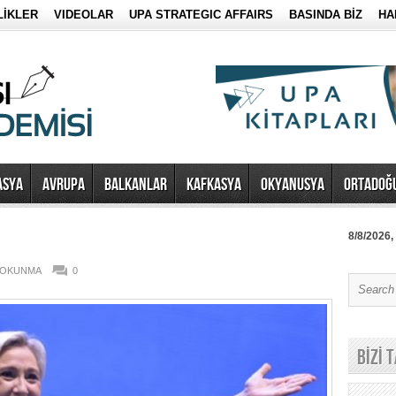
LİKLER
VIDEOLAR
UPA STRATEGIC AFFAIRS
BASINDA BİZ
HA
ASYA
AVRUPA
BALKANLAR
KAFKASYA
OKYANUSYA
ORTADOĞ
8/8/2026,
0 OKUNMA
0
BİZİ 