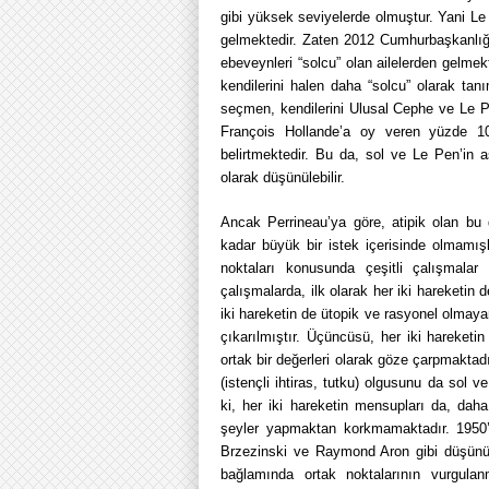
gibi yüksek seviyelerde olmuştur. Yani Le 
gelmektedir. Zaten 2012 Cumhurbaşkanlığı 
ebeveynleri “solcu” olan ailelerden gelme
kendilerini halen daha “solcu” olarak ta
seçmen, kendilerini Ulusal Cephe ve Le P
François Hollande’a oy veren yüzde 1
belirtmektedir. Bu da, sol ve Le Pen’in a
olarak düşünülebilir.
Ancak Perrineau’ya göre, atipik olan bu
kadar büyük bir istek içerisinde olmamış
noktaları konusunda çeşitli çalışmalar 
çalışmalarda, ilk olarak her iki hareketin d
iki hareketin de ütopik ve rasyonel olmaya
çıkarılmıştır. Üçüncüsü, her iki hareket
ortak bir değerleri olarak göze çarpmaktad
(istençli ihtiras, tutku) olgusunu da sol ve
ki, her iki hareketin mensupları da, dah
şeyler yapmaktan korkmamaktadır. 1950’l
Brzezinski ve Raymond Aron gibi düşünürler
bağlamında ortak noktalarının vurgulan