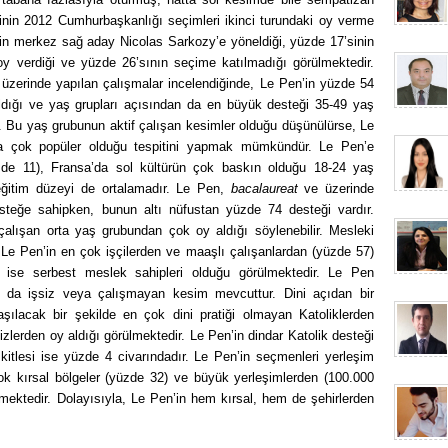
nin 2012 Cumhurbaşkanlığı seçimleri ikinci turundaki oy verme
nin merkez sağ aday Nicolas Sarkozy’e yöneldiği, yüzde 17’sinin
y verdiği ve yüzde 26’sının seçime katılmadığı görülmektedir.
üzerinde yapılan çalışmalar incelendiğinde, Le Pen’in yüzde 54
ldığı ve yaş grupları açısından da en büyük desteği 35-49 yaş
. Bu yaş grubunun aktif çalışan kesimler olduğu düşünülürse, Le
nda çok popüler olduğu tespitini yapmak mümkündür. Le Pen’e
de 11), Fransa’da sol kültürün çok baskın olduğu 18-24 yaş
eğitim düzeyi de ortalamadır. Le Pen,
bacalaureat
ve üzerinde
steğe sahipken, bunun altı nüfustan yüzde 74 desteği vardır.
 çalışan orta yaş grubundan çok oy aldığı söylenebilir. Mesleki
e Le Pen’in en çok işçilerden ve maaşlı çalışanlardan (yüzde 57)
 ise serbest meslek sahipleri olduğu görülmektedir. Le Pen
 da işsiz veya çalışmayan kesim mevcuttur. Dini açıdan bir
şılacak bir şekilde en çok dini pratiği olmayan Katoliklerden
zlerden oy aldığı görülmektedir. Le Pen’in dindar Katolik desteği
itlesi ise yüzde 4 civarındadır. Le Pen’in seçmenleri yerleşim
çok kırsal bölgeler (yüzde 32) ve büyük yerleşimlerden (100.000
lmektedir. Dolayısıyla, Le Pen’in hem kırsal, hem de şehirlerden