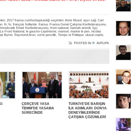
leri
,
2017 fransa cumhurbaşkanlığı seçimleri
,
Anne Muxel
,
aşırı sağ
,
Carl
on
,
fn
,
fo
,
françois hollande
,
fransa
,
Fransa Genel Çalışma Konfederasyonu
,
Demokratik Emek Konfederasyonu
,
front national
,
hannah arendt
,
İşçi
Le Front National
,
le gaucho-Lepénisme
,
manset
,
marine le pen
,
nicolas
ppe Burrin
,
Raymond Aron
,
sol-le pencilik
,
Temps et Politique
,
ulusal cephe
,
»
POSTED IN
AVRUPA
KI
ÇERÇEVE YASA
TÜRKİYE’DE BARIŞIN
TBMM’DE YASAMA
İLK ADIMLARI: DÜNYA
SÜRECİNDE
DENEYİMLERİNDE
ÇATIŞMA ÇÖZÜMLERİ