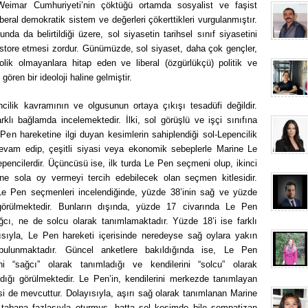
Weimar Cumhuriyeti’nin çöktüğü ortamda sosyalist ve faşist
liberal demokratik sistem ve değerleri çökerttikleri vurgulanmıştır.
runda da belirtildiği üzere, sol siyasetin tarihsel sınıf siyasetini
estore etmesi zordur. Günümüzde, sol siyaset, daha çok gençler,
atolik olmayanlara hitap eden ve liberal (özgürlükçü) politik ve
gören bir ideoloji haline gelmiştir.
ncilik kavramının ve olgusunun ortaya çıkışı tesadüfi değildir.
rklı bağlamda incelemektedir. İlki, sol görüşlü ve işçi sınıfına
en hareketine ilgi duyan kesimlerin sahiplendiği sol-Lepencilik
devam edip, çeşitli siyasi veya ekonomik sebeplerle Marine Le
encilerdir. Üçüncüsü ise, ilk turda Le Pen seçmeni olup, ikinci
ine sola oy vermeyi tercih edebilecek olan seçmen kitlesidir.
Le Pen seçmenleri incelendiğinde, yüzde 38’inin sağ ve yüzde
i görülmektedir. Bunların dışında, yüzde 17 civarında Le Pen
ğcı, ne de solcu olarak tanımlamaktadır. Yüzde 18’i ise farklı
ısıyla, Le Pen hareketi içerisinde neredeyse sağ oylara yakın
ulunmaktadır. Güncel anketlere bakıldığında ise, Le Pen
i “sağcı” olarak tanımladığı ve kendilerini “solcu” olarak
ldığı görülmektedir. Le Pen’in, kendilerini merkezde tanımlayan
si de mevcuttur. Dolayısıyla, aşırı sağ olarak tanımlanan Marine
abana fazlasıyla oturmuş, hatta sol kesimde bile sempatizan