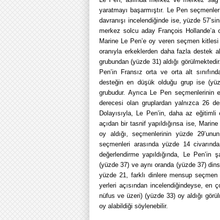
yaratmayı başarmıştır. Le Pen seçmenleri
davranışı incelendiğinde ise, yüzde 57’si
merkez solcu aday François Hollande’a o
Marine Le Pen’e oy veren seçmen kitlesi 
oranıyla erkeklerden daha fazla destek a
grubundan (yüzde 31) aldığı görülmektedir
Pen’in Fransız orta ve orta alt sınıfı
desteğin en düşük olduğu grup ise (yüz
grubudur. Ayrıca Le Pen seçmenlerinin 
derecesi olan gruplardan yalnızca 26 de
Dolayısıyla, Le Pen’in, daha az eğitimli
açıdan bir tasnif yapıldığınsa ise, Marin
oy aldığı, seçmenlerinin yüzde 29’unun
seçmenleri arasında yüzde 14 civarında
değerlendirme yapıldığında, Le Pen’in şa
(yüzde 37) ve aynı oranda (yüzde 37) dinsi
yüzde 21, farklı dinlere mensup seçmen k
yerleri açısından incelendiğindeyse, en 
nüfus ve üzeri) (yüzde 33) oy aldığı görü
oy alabildiği söylenebilir.