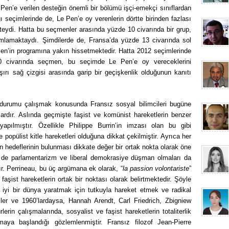
Pen’e verilen desteğin önemli bir bölümü işçi-emekçi sınıflardan
seçimlerinde de, Le Pen’e oy verenlerin dörtte birinden fazlası
kteydi. Hatta bu seçmenler arasında yüzde 10 civarında bir grup,
nımlamaktaydı. Şimdilerde de, Fransa’da yüzde 13 civarında sol
en’in programına yakın hissetmektedir. Hatta 2012 seçimlerinde
0 civarında seçmen, bu seçimde Le Pen’e oy vereceklerini
şırı sağ çizgisi arasında garip bir geçişkenlik olduğunun kanıtı
 durumu çalışmak konusunda Fransız sosyal bilimcileri bugüne
lardır. Aslında geçmişte faşist ve komünist hareketlerin benzer
yapılmıştır. Özellikle Philippe Burrin’in imzası olan bu gibi
e popülist kitle hareketleri olduğuna dikkat çekilmiştir. Ayrıca her
n hedeflerinin bulunması dikkate değer bir ortak nokta olarak öne
in de parlamentarizm ve liberal demokrasiye düşman olmaları da
ır. Perrineau, bu üç argümana ek olarak, “
la passion volontariste
”
 faşist hareketlerin ortak bir noktası olarak belirtmektedir. Şöyle
a iyi bir dünya yaratmak için tutkuyla hareket etmek ve radikal
er ve 1960’lardaysa, Hannah Arendt, Carl Friedrich, Zbigniew
in çalışmalarında, sosyalist ve faşist hareketlerin totaliterlik
maya başlandığı gözlemlenmiştir. Fransız filozof Jean-Pierre