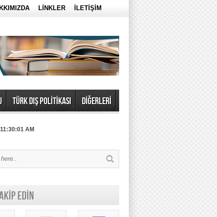
KKIMIZDA
LİNKLER
İLETİŞİM
U
TÜRK DIŞ POLİTİKASI
DİĞERLERİ
 11:30:01 AM
TAKİP EDİN