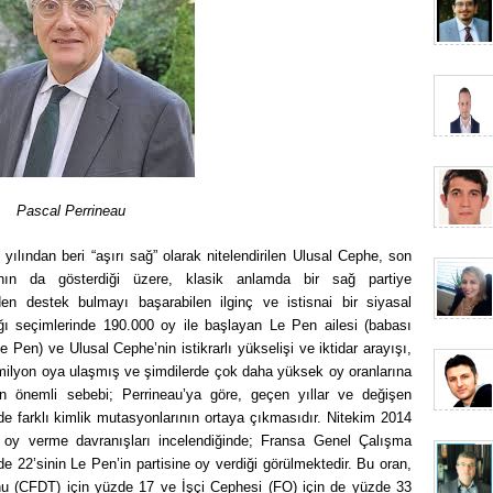
Pascal Perrineau
ılından beri “aşırı sağ” olarak nitelendirilen Ulusal Cephe, son
nın da gösterdiği üzere, klasik anlamda bir sağ partiye
en destek bulmayı başarabilen ilginç ve istisnai bir siyasal
ğı seçimlerinde 190.000 oy ile başlayan Le Pen ailesi (babası
en) ve Ulusal Cephe’nin istikrarlı yükselişi ve iktidar arayışı,
ilyon oya ulaşmış ve şimdilerde çok daha yüksek oy oranlarına
en önemli sebebi; Perrineau’ya göre, geçen yıllar ve değişen
de farklı kimlik mutasyonlarının ortaya çıkmasıdır. Nitekim 2014
i oy verme davranışları incelendiğinde; Fransa Genel Çalışma
 22’sinin Le Pen’in partisine oy verdiği görülmektedir. Bu oran,
 (CFDT) için yüzde 17 ve İşçi Cephesi (FO) için de yüzde 33