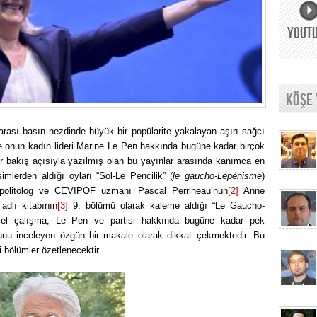
YOUT
KÖŞE
arası basın nezdinde büyük bir popülarite yakalayan aşırı sağcı
ve onun kadın lideri Marine Le Pen hakkında bugüne kadar birçok
bir bakış açısıyla yazılmış olan bu yayınlar arasında kanımca en
imlerden aldığı oyları “Sol-Le Pencilik” (
le gaucho-Lepénisme
)
 politolog ve CEVIPOF uzmanı Pascal Perrineau’nun
[2]
Anne
e
adlı kitabının
[3]
9. bölümü olarak kaleme aldığı “Le Gaucho-
el çalışma, Le Pen ve partisi hakkında bugüne kadar pek
unu inceleyen özgün bir makale olarak dikkat çekmektedir. Bu
 bölümler özetlenecektir.