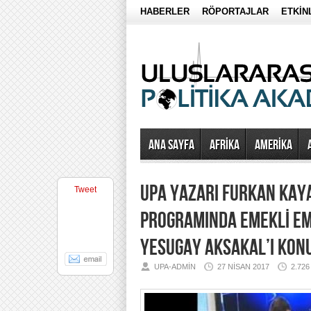
HABERLER
RÖPORTAJLAR
ETKİN
Ana Sayfa
AFRİKA
AMERİKA
UPA YAZARI FURKAN KAYA
Tweet
PROGRAMINDA EMEKLİ EM
YESUGAY AKSAKAL’I KONU
UPA-ADMIN
27 NISAN 2017
2.72