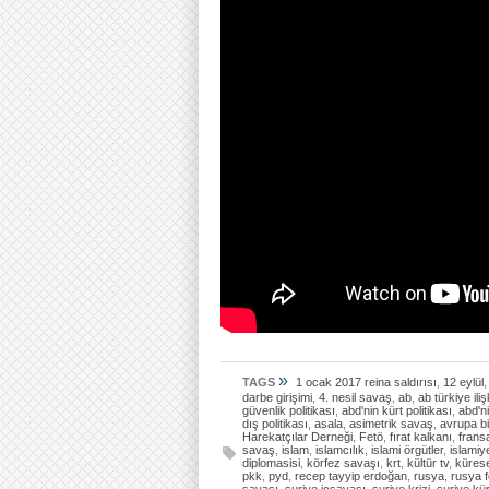
»
TAGS
1 ocak 2017 reina saldırısı
,
12 eylül
darbe girişimi
,
4. nesil savaş
,
ab
,
ab türkiye ilişk
güvenlik politikası
,
abd'nin kürt politikası
,
abd'ni
dış politikası
,
asala
,
asimetrik savaş
,
avrupa bir
Harekatçılar Derneği
,
Fetö
,
fırat kalkanı
,
frans
savaş
,
islam
,
islamcılık
,
islami örgütler
,
islamiy
diplomasisi
,
körfez savaşı
,
krt
,
kültür tv
,
kürese
pkk
,
pyd
,
recep tayyip erdoğan
,
rusya
,
rusya 