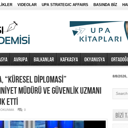
LİKLER
VIDEOLAR
UPA STRATEGIC AFFAIRS
BASINDA BİZ
HA
ASYA
AVRUPA
BALKANLAR
KAFKASYA
OKYANUSYA
ORTADOĞ
, “KÜRESEL DİPLOMASİ”
8/8/2026,
NİYET MÜDÜRÜ VE GÜVENLİK UZMANI
K ETTİ
6 OKUNMA
0
BİZİ 