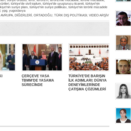
tleri
,
suriye ordusu
,
terör
,
terörizm
,
terörizmle mücadele
,
terörle mücadele
,
kürtleri
,
türkiye'de sivil toplum
,
türkiye'de uyuşturucu ticareti
,
türkiye'nin
rkiye'nin suriye planı
,
türkiye'nin suriye politikası
,
türkiye'nin terörle mücadele
l
,
ypg
,
yugoslavya
,
AVRUPA
,
DİĞERLERİ
,
ORTADOĞU
,
TÜRK DIŞ POLİTİKASI
,
VIDEO ARŞİV
KI
ÇERÇEVE YASA
TÜRKİYE’DE BARIŞIN
TBMM’DE YASAMA
İLK ADIMLARI: DÜNYA
SÜRECİNDE
DENEYİMLERİNDE
ÇATIŞMA ÇÖZÜMLERİ