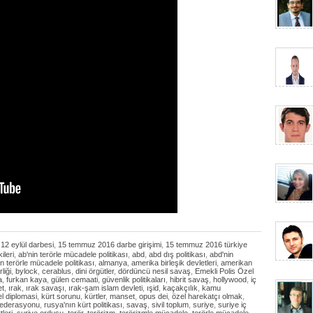
,
12 eylül darbesi
,
15 temmuz 2016 darbe girişimi
,
15 temmuz 2016 türkiye
ileri
,
ab'nin terörle mücadele politikası
,
abd
,
abd dış politikası
,
abd'nin
n terörle mücadele politikası
,
almanya
,
amerika birleşik devletleri
,
amerikan
liği
,
bylock
,
cerablus
,
dini örgütler
,
dördüncü nesil savaş
,
Emekli Polis Özel
a
,
furkan kaya
,
gülen cemaati
,
güvenlik politikaları
,
hibrit savaş
,
hollywood
,
iç
et
,
ırak
,
ırak savaşı
,
ırak-şam islam devleti
,
ışid
,
kaçakçılık
,
kamu
l diplomasi
,
kürt sorunu
,
kürtler
,
manset
,
opus dei
,
özel harekatçı olmak
,
federasyonu
,
rusya'nın kürt politikası
,
savaş
,
sivil toplum
,
suriye
,
suriye iç