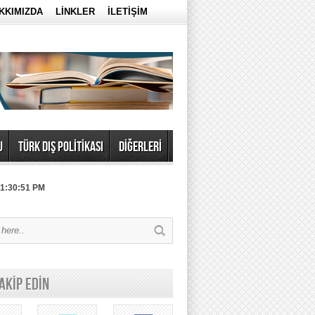
KKIMIZDA
LİNKLER
İLETİŞİM
U
TÜRK DIŞ POLİTİKASI
DİĞERLERİ
 1:30:51 PM
TAKİP EDİN