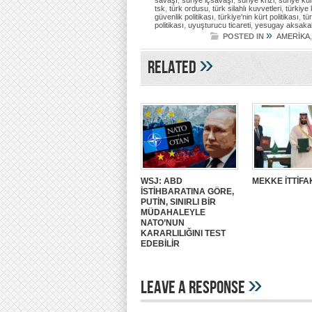
savaşı
,
suriye içsavaşı
,
suriye krizi
,
suriye kür
tsk
,
türk ordusu
,
türk silahlı kuvvetleri
,
türkiye 
güvenlik politikası
,
türkiye'nin kürt politikası
,
tü
politikası
,
uyuşturucu ticareti
,
yesugay aksaka
»
POSTED IN
AMERİKA
»
Related
WSJ: ABD
MEKKE İTTİFA
İSTİHBARATINA GÖRE,
PUTİN, SINIRLI BİR
MÜDAHALEYLE
NATO’NUN
KARARLILIĞINI TEST
EDEBİLİR
»
Leave A Response