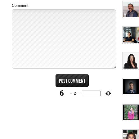
Comment
+
2
=