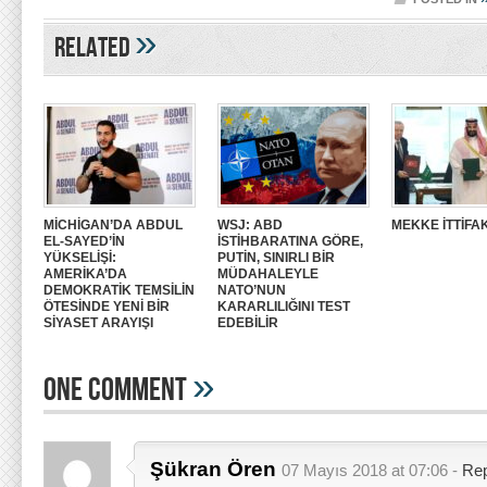
»
Related
MİCHİGAN’DA ABDUL
WSJ: ABD
MEKKE İTTİFAK
EL-SAYED’İN
İSTİHBARATINA GÖRE,
YÜKSELİŞİ:
PUTİN, SINIRLI BİR
AMERİKA’DA
MÜDAHALEYLE
DEMOKRATİK TEMSİLİN
NATO’NUN
ÖTESİNDE YENİ BİR
KARARLILIĞINI TEST
SİYASET ARAYIŞI
EDEBİLİR
»
One Comment
Şükran Ören
07 Mayıs 2018 at 07:06 -
Rep