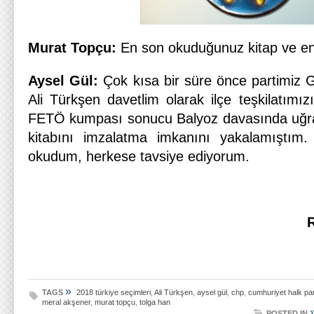
Murat Topçu:
En son okuduğunuz kitap ve en 
Aysel Gül:
Çok kısa bir süre önce partimiz 
Ali Türkşen davetlim olarak ilçe teşkilatımızı
FETÖ kumpası sonucu Balyoz davasında uğradı
kitabını imzalatma imkanını yakalamıştım
okudum, herkese tavsiye ediyorum.
R
»
TAGS
2018 türkiye seçimleri
,
Ali Türkşen
,
aysel gül
,
chp
,
cumhuriyet halk par
meral akşener
,
murat topçu
,
tolga han
POSTED IN