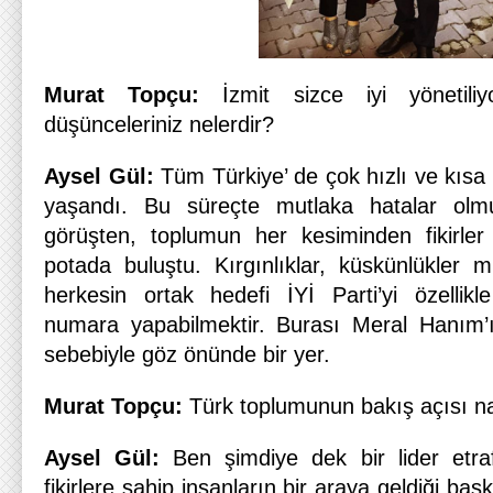
Murat Topçu:
İzmit sizce iyi yönetil
düşünceleriniz nelerdir?
Aysel Gül:
Tüm Türkiye’ de çok hızlı ve kısa 
yaşandı. Bu süreçte mutlaka hatalar olmu
görüşten, toplumun her kesiminden fikirle
potada buluştu. Kırgınlıklar, küskünlükler 
herkesin ortak hedefi İYİ Parti’yi özellikle
numara yapabilmektir. Burası Meral Hanım
sebebiyle göz önünde bir yer.
Murat Topçu:
Türk toplumunun bakış açısı nas
Aysel Gül:
Ben şimdiye dek bir lider etra
fikirlere sahip insanların bir araya geldiği b