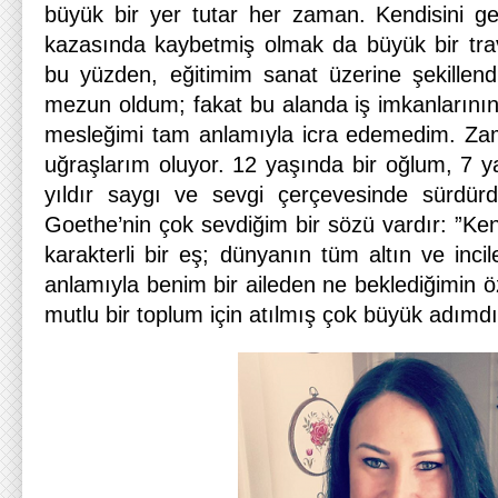
büyük bir yer tutar her zaman. Kendisini gen
kazasında kaybetmiş olmak da büyük bir travm
bu yüzden, eğitimim sanat üzerine şekillen
mezun oldum; fakat bu alanda iş imkanlarının 
mesleğimi tam anlamıyla icra edemedim. Z
uğraşlarım oluyor. 12 yaşında bir oğlum, 7 y
yıldır saygı ve sevgi çerçevesinde sürdürd
Goethe’nin çok sevdiğim bir sözü vardır: ”Ken
karakterli bir eş; dünyanın tüm altın ve incil
anlamıyla benim bir aileden ne beklediğimin öz
mutlu bir toplum için atılmış çok büyük adımd