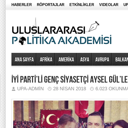
HABERLER
RÖPORTAJLAR
ETKİNLİKLER
VIDEOLAR
UP
Ana Sayfa
AFRİKA
AMERİKA
ASYA
AVRUPA
BALKA
İYİ PARTİ’Lİ GENÇ SİYASETÇİ AYSEL GÜL’
UPA-ADMIN
28 NISAN 2018
6.023 OKUNM