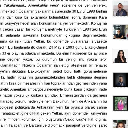
iz Yakalamadık, Amerikalılar verdi
“
sözlerine de yer verilerek,
lmektedir. Öcalan’ın yakalanma sürecinde 30 Eylül 1998 tarihini
arına dair kısa bir aktarımda bulunduktan sonra dönemin Kara
ş’in Suriye’yi hedef alan konuşmasına yer vermektedir. Konuşma
kat çeken yazar, bu konuşma metniyle Türkiye’nin 1984’teki Eruh
itik anlamda savunma konumundan çıktığına değinmektedir.
anına da ışık tutan Yetkin, bu dönemde uluslararası siyasette
tedir. Bu bağlamda ilk olarak, 24 Mayıs 1993 günü Elazığ-Bingöl
n 33 er olayına odaklanılmaktadır. Bu elim hadiseden bir ay önce
ğine değinen yazar, bu durumun bir yenilgi mi, yoksa terör
lamaktadır. Nitekim Öcalan’ın ilan ettiği ateşkesin bir rehavet
iye’nin dikkatini Bakü-Ceyhan petrol boru hattı görüşmelerine
e ki, hattın rotasının günümüzdekinden farklı olduğuna değinen
 hattın kısa bir mesafesinin İran topraklarından geçmesinden yana
 yönelik Amerikan ambargosu nedeniyle buna karşı çıktığını ifade
da hattın yoksulluk kıskacı altındaki Ermenistan’dan da geçmesi
k Karabağ Sorunu nedeniyle hem Bakü’nün, hem de Ankara’nın bu
ölgesel politikalarda Ankara’nın yeni bir oyuncu olarak sahne
 rahatsız ettiğine dikkat çeken Yetkin, aynı dönemde Türkiye’nin
 rejiminden korumak için oluşturulan”
Çekiç Güç
“e
katıldığına,
al’ın Talabani ve Barzani’ye diplomatik pasaport verdiğine işaret