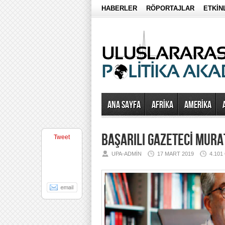
HABERLER
RÖPORTAJLAR
ETKİN
Ana Sayfa
AFRİKA
AMERİKA
BAŞARILI GAZETECİ MURA
Tweet
UPA-ADMIN
17 MART 2019
4.10