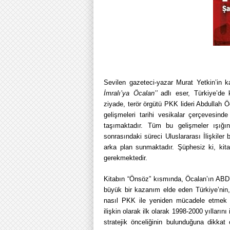
Sevilen gazeteci-yazar Murat Yetkin’in 
İmralı’ya Öcalan’’
adlı eser, Türkiye’de
ziyade, terör örgütü PKK lideri Abdullah 
gelişmeleri tarihi vesikalar çerçevesind
taşımaktadır. Tüm bu gelişmeler ışığı
sonrasındaki süreci Uluslararası İlişkile
arka plan sunmaktadır. Şüphesiz ki, ki
gerekmektedir.
Kitabın “Önsöz” kısmında, Öcalan’ın ABD
büyük bir kazanım elde eden Türkiye’nin, a
nasıl PKK ile yeniden mücadele etmek z
ilişkin olarak ilk olarak 1998-2000 yılları
stratejik önceliğinin bulunduğuna dikkat 