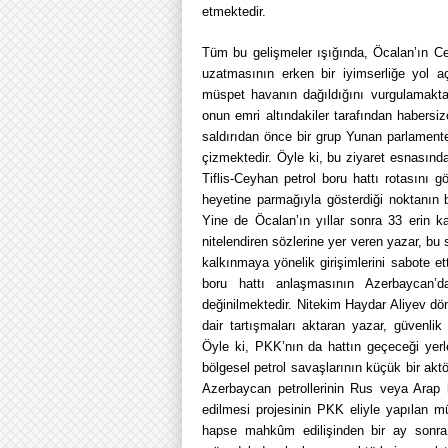
etmektedir.
Tüm bu gelişmeler ışığında, Öcalan’ın Cel
uzatmasının erken bir iyimserliğe yol aç
müspet havanın dağıldığını vurgulamaktad
onun emri altındakiler tarafından habersi
saldırıdan önce bir grup Yunan parlamenter
çizmektedir. Öyle ki, bu ziyaret esnasınd
Tiflis-Ceyhan petrol boru hattı rotasını g
heyetine parmağıyla gösterdiği noktanın bi
Yine de Öcalan’ın yıllar sonra 33 erin ka
nitelendiren sözlerine yer veren yazar, bu 
kalkınmaya yönelik girişimlerini sabote et
boru hattı anlaşmasının Azerbaycan’da
değinilmektedir. Nitekim Haydar Aliyev d
dair tartışmaları aktaran yazar, güvenlik
Öyle ki, PKK’nın da hattın geçeceği yerl
bölgesel petrol savaşlarının küçük bir akt
Azerbaycan petrollerinin Rus veya Arap
edilmesi projesinin PKK eliyle yapılan mü
hapse mahkûm edilişinden bir ay sonra