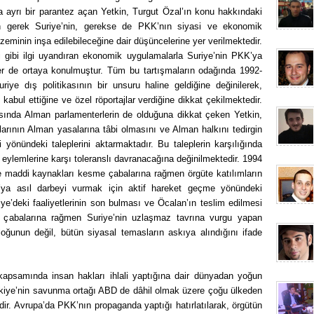
 da ayrı bir parantez açan Yetkin, Turgut Özal’ın konu hakkındaki
l’ın gerek Suriye’nin, gerekse de PKK’nın siyasi ve ekonomik
zeminin inşa edilebileceğine dair düşüncelerine yer verilmektedir.
 gibi ilgi uyandıran ekonomik uygulamalarla Suriye’nin PKK’ya
ler de ortaya konulmuştur. Tüm bu tartışmaların odağında 1992-
riye dış politikasının bir unsuru haline geldiğine değinilerek,
 kabul ettiğine ve özel röportajlar verdiğine dikkat çekilmektedir.
asında Alman parlamenterlerin de olduğuna dikkat çeken Yetkin,
larının Alman yasalarına tâbi olmasını ve Alman halkını tedirgin
yönündeki taleplerini aktarmaktadır. Bu taleplerin karşılığında
 eylemlerine karşı toleranslı davranacağına değinilmektedir. 1994
ve maddi kaynakları kesme çabalarına rağmen örgüte katılımların
ya asıl darbeyi vurmak için aktif hareket geçme yönündeki
riye’deki faaliyetlerinin son bulması ve Öcalan’ın teslim edilmesi
li çabalarına rağmen Suriye’nin uzlaşmaz tavrına vurgu yapan
loğunun değil, bütün siyasal temasların askıya alındığını ifade
apsamında insan hakları ihlali yaptığına dair dünyadan yoğun
ürkiye’nin savunma ortağı ABD de dâhil olmak üzere çoğu ülkeden
dir. Avrupa’da PKK’nın propaganda yaptığı hatırlatılarak, örgütün