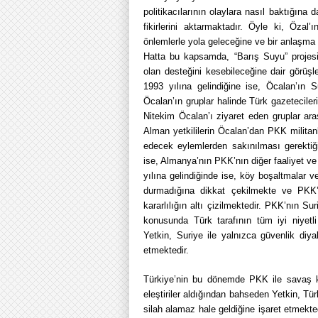
politikacılarının olaylara nasıl baktığına
fikirlerini aktarmaktadır. Öyle ki, Öza
önlemlerle yola geleceğine ve bir anlaşma 
Hatta bu kapsamda, “Barış Suyu” projesi
olan desteğini kesebileceğine dair görüş
1993 yılına gelindiğine ise, Öcalan’ın Su
Öcalan’ın gruplar halinde Türk gazetecileri
Nitekim Öcalan’ı ziyaret eden gruplar ar
Alman yetkililerin Öcalan’dan PKK militan
edecek eylemlerden sakınılması gerektiği 
ise, Almanya’nın PKK’nın diğer faaliyet ve
yılına gelindiğinde ise, köy boşaltmalar 
durmadığına dikkat çekilmekte ve PKK’
kararlılığın altı çizilmektedir. PKK’nın Su
konusunda Türk tarafının tüm iyi niyet
Yetkin, Suriye ile yalnızca güvenlik diya
etmektedir.
Türkiye’nin bu dönemde PKK ile savaş k
eleştiriler aldığından bahseden Yetkin, T
silah alamaz hale geldiğine işaret etmekte