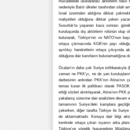
mücadelede uluslararası aktörlerin nasıl t
nedeniyle Batılı ülkeler tarafından silah 
İsrail üzerinden aldığına dikkat çekmekt
maliyetleri olduğuna dikkat çeken yazar
Susurluk’ta yaşanan kaza sonrası günde
kuruluşunda dış aktörlerin rolünün olup 
bulunarak, Türkiye’nin ve NATO’nun başın
ortaya çıkmasında KGB’nin payı olduğu 
ayrılıkçı hareketlerin ortaya çıkışında 
olduğuna dair kanıtların bulunamadığına da
Öcalan’ın daha çok Suriye istihbaratıyla (
zaman ne PKK’yı, ne de yan kuruluşlarını
darbesinin ardından PKK’nın Atina’nın 
temas kuran ilk politikacı olarak PASO
ettiği sözleri alıntılayarak, Atina’nın PKK
yakalanış sürecine dair analizlere devam e
tamamının Suriye’deki kamplara geçtiğin
çekerken, diğer tarafta Türkiye ile Suriy
de aktarmaktadır. Konuya dair bilgi ak
kentinde ortaya çıkan isyanın arka planı
Türkiye’ye yönelik husumetinin Müslüma