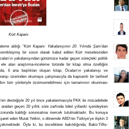
Kürt Kapanı
kaleme aldığı
‘’Kürt Kapanı: Yakalanışının 20. Yılında Şam’dan
 kemikleşmiş bir sorun olarak kabul edilen Kürt meselesinden
Öcalan’ın yakalanışından günümüze kadar geçen süreçteki politik
e ele alan araştırma-inceleme türünde bir kitap olma özelliğini
nda, 6 ana başlıktan oluşan kitap, Öcalan’ın yakalanışı ve
r branşı üzerinden okumaya çalışmasıyla da kapsamlı bir tarihsel
tabın tüm yönleriyle özümsenebilmesi için tamamının okunması
’nin desteğiyle 20 yıl önce yakalanmasıyla PKK ile mücadelede
radan geçen 20 yıllık süre zarfında lideri yıllardır içerideyken
orunda kaldığı sorunsalına mercek tutulmaktadır. Bu konuya
nı işaret eden Murat Yetkin, o dönemde ABD’nin Türkiye’ye ilişkin 3
çekmektedir. Öyle ki, bu önceliklere bakıldığında; Bakü-Tiflis-