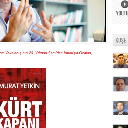
YOUT
KÖŞE
nı: Yakalanışının 20. Yılında Şam’dan İmralı’ya Öcalan
,