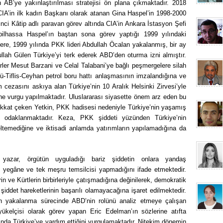
n AB’ye yakınlaştırılması stratejisi ön plana çıkmaktadır. 2018
IA’in ilk kadın Başkanı olarak atanan Gina Haspel’in 1998-2000
rinci Kâtip adlı paravan görev altında CIA’in Ankara İstasyon Şefi
 bilhassa Haspel’ın baştan sona görev yaptığı 1999 yılındaki
 üzere, 1999 yılında PKK lideri Abdullah Öcalan yakalanmış, bir ay
llah Gülen Türkiye’yi terk ederek ABD’den oturma izni almıştır.
derler Mesut Barzani ve Celal Talabani’ye bağlı peşmergelere silah
-Tiflis-Ceyhan petrol boru hattı anlaşmasının imzalandığına ve
cezasını askıya alan Türkiye’nin 10 Aralık Helsinki Zirvesi’yle
ine vurgu yapılmaktadır. Uluslararası siyasette önem arz eden bu
dikkat çeken Yetkin, PKK hadisesi nedeniyle Türkiye’nin yaşamış
a odaklanmaktadır. Keza, PKK şiddeti yüzünden Türkiye’nin
ltemediğine ve iktisadi anlamda yatırımların yapılamadığına da
yazar, örgütün uyguladığı bariz şiddetin onlara yandaş
 yegâne ve tek meşru temsilcisi yapmadığını ifade etmektedir.
n ve Kürtlerin birbirleriyle çatışmadığına değinilerek, demokratik
ddet hareketlerinin başarılı olamayacağına işaret edilmektedir.
n yakalanma sürecinde ABD’nin rolünü analiz etmeye çalışan
ükelçisi olarak görev yapan Eric Edelman’ın sözlerine atıfta
nda Türkiye’ye yardım ettiğini vurgulamaktadır. Nitekim dönemin