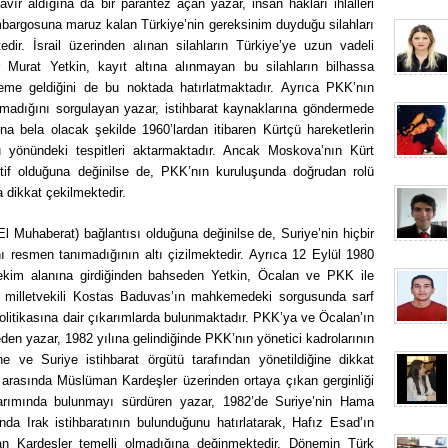
avır aldığına da bir parantez açan yazar, insan hakları ihlalleri
ambargosuna maruz kalan Türkiye’nin gereksinim duyduğu silahları
edir. İsrail üzerinden alınan silahların Türkiye’ye uzun vadeli
 Murat Yetkin, kayıt altına alınmayan bu silahların bilhassa
me geldiğini de bu noktada hatırlatmaktadır. Ayrıca PKK’nın
olmadığını sorgulayan yazar, istihbarat kaynaklarına göndermede
a bela olacak şekilde 1960’lardan itibaren Kürtçü hareketlerin
yönündeki tespitleri aktarmaktadır. Ancak Moskova’nın Kürt
aktif olduğuna değinilse de, PKK’nın kuruluşunda doğrudan rolü
 dikkat çekilmektedir.
El Muhaberat) bağlantısı olduğuna değinilse de, Suriye’nin hiçbir
 resmen tanımadığının altı çizilmektedir. Ayrıca 12 Eylül 1980
çekim alanına girdiğinden bahseden Yetkin, Öcalan ve PKK ile
K milletvekili Kostas Baduvas’ın mahkemedeki sorgusunda sarf
 politikasına dair çıkarımlarda bulunmaktadır. PKK’ya ve Öcalan’ın
den yazar, 1982 yılına gelindiğinde PKK’nın yönetici kadrolarının
e ve Suriye istihbarat örgütü tarafından yönetildiğine dikkat
e arasında Müslüman Kardeşler üzerinden ortaya çıkan gerginliği
tarımında bulunmayı sürdüren yazar, 1982’de Suriye’nin Hama
nda Irak istihbaratının bulunduğunu hatırlatarak, Hafız Esad’ın
n Kardeşler temelli olmadığına değinmektedir. Dönemin Türk