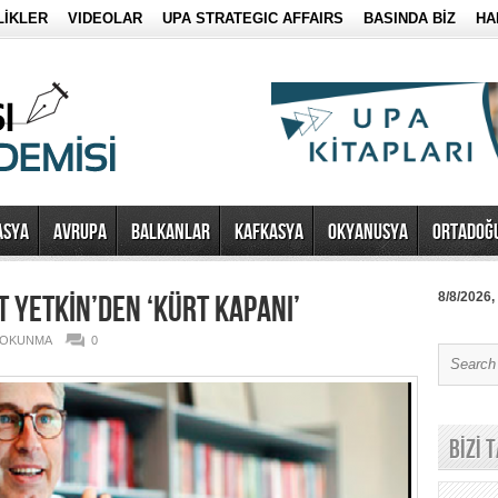
LİKLER
VIDEOLAR
UPA STRATEGIC AFFAIRS
BASINDA BİZ
HA
ASYA
AVRUPA
BALKANLAR
KAFKASYA
OKYANUSYA
ORTADOĞ
T YETKİN’DEN ‘KÜRT KAPANI’
8/8/2026,
1 OKUNMA
0
BİZİ 