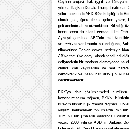
Ceyhan projesi, Irak işgali ve Türkiye’ni
yılında Başkan Donald Trump tarafından C
yılları içerisinde ABD Büyükelçiliği’nde Bi
olarak çalıştığına dikkat çeken yazar,
gelişmelerin altını çizmektedir. Bilindiği
kadar sonra da İslami cemaat lideri Fethu
Aynı yıl içerisinde, ABD’nin Iraklı Kürt li
ve teçhizat yardımında bulunduğuna, Bakü
nihayetinde Öcalan davası nedeniyle idam 
AB’ye tam üye adayı olarak tescil edildiğ
gelişmelerin bir rastlantı olamayacağına 
olduğu can kayıplarına ve mali zarar
demokratik ve insani hak arayışını yükse
değinilmektedir.
PKK’ya dair çözümlemeleri sürdüren 
kazandırmasına rağmen, PKK’yı Kürtlerin
Nitekim birçok kışkırtmaya rağmen Türkleri
yaşamı benimseyen toplumlarda PKK’nın şi
Tüm bu tartışmaların odağında Öcalan’ı
yazar, 2003 yılında ABD’nin Ankara Büy
bulunarak, ABD’nin Öcalan’ın yakalanması