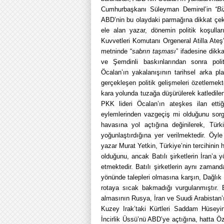
Cumhurbaşkanı Süleyman Demirel’in
“B
ABD’nin bu olaydaki parmağına dikkat çeki
ele alan yazar, dönemin politik koşull
Kuvvetleri Komutanı Orgeneral Atilla Ate
metninde “
sabrın taşması
” ifadesine dik
ve Şemdinli baskınlarından sonra pol
Öcalan’ın yakalanışının tarihsel arka pl
gerçekleşen politik gelişmeleri özetlemek
kara yolunda tuzağa düşürülerek katledile
PKK lideri Öcalan’ın ateşkes ilan etti
eylemlerinden vazgeçiş mi olduğunu sorgu
havasına yol açtığına değinilerek, Türk
yoğunlaştırdığına yer verilmektedir. Öyl
yazar Murat Yetkin, Türkiye’nin tercihinin
olduğunu, ancak Batılı şirketlerin İran’a
etmektedir. Batılı şirketlerin aynı zaman
yönünde talepleri olmasına karşın, Dağlı
rotaya sıcak bakmadığı vurgulanmıştır. B
almasının Rusya, İran ve Suudi Arabistan’ı
Kuzey Irak’taki Kürtleri Saddam Hüseyin
İncirlik Üssü’nü ABD’ye açtığına, hatta Öz