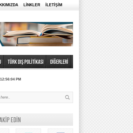
KKIMIZDA
LİNKLER
İLETİŞİM
U
TÜRK DIŞ POLİTİKASI
DİĞERLERİ
 12:56:04 PM
TAKİP EDİN