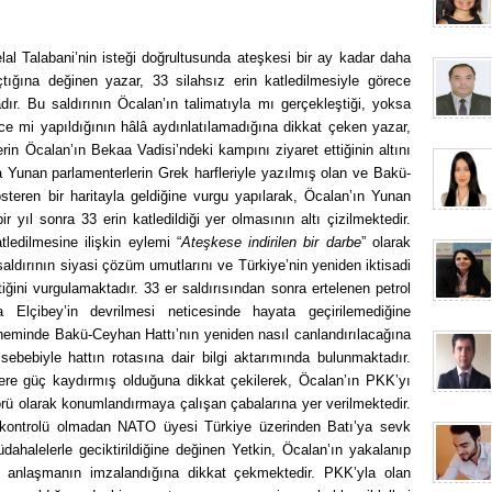
al Talabani’nin isteği doğrultusunda ateşkesi bir ay kadar daha
tığına değinen yazar, 33 silahsız erin katledilmesiyle görece
ır. Bu saldırının Öcalan’ın talimatıyla mı gerçekleştiği, yoksa
zce mi yapıldığının hâlâ aydınlatılamadığına dikkat çeken yazar,
in Öcalan’ın Bekaa Vadisi’ndeki kampını ziyaret ettiğinin altını
a Yunan parlamenterlerin Grek harfleriyle yazılmış olan ve Bakü-
österen bir haritayla geldiğine vurgu yapılarak, Öcalan’ın Yunan
r yıl sonra 33 erin katledildiği yer olmasının altı çizilmektedir.
tledilmesine ilişkin eylemi “
Ateşkese indirilen bir darbe
” olarak
saldırının siyasi çözüm umutlarını ve Türkiye’nin yeniden iktisadi
tiğini vurgulamaktadır. 33 er saldırısından sonra ertelenen petrol
 Elçibey’in devrilmesi neticesinde hayata geçirilemediğine
öneminde Bakü-Ceyhan Hattı’nın yeniden nasıl canlandırılacağına
 sebebiyle hattın rotasına dair bilgi aktarımında bulunmaktadır.
ere güç kaydırmış olduğuna dikkat çekilerek, Öcalan’ın PKK’yı
örü olarak konumlandırmaya çalışan çabalarına yer verilmektedir.
 kontrolü olmadan NATO üyesi Türkiye üzerinden Batı’ya sevk
dahalelerle geciktirildiğine değinen Yetkin, Öcalan’ın yakalanıp
 anlaşmanın imzalandığına dikkat çekmektedir. PKK’yla olan