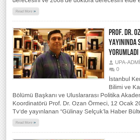
derecesini ve 2008’de doktora derecesini elde et
»
Read More
PROF. DR. O
YAYININDA 
YORUMLADI
UPA-ADM
0
İstanbul Ke
Bilimi ve K
Bölümü Başkanı ve Uluslararası Politika Akad
Koordinatörü Prof. Dr. Ozan Örmeci, 12 Ocak 2
Tv‘de yayınlanan “Gülinay Selçuk’la Haber Bült
»
Read More