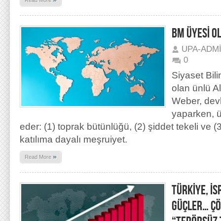
Read More
BM ÜYESİ O
UPA-ADM
0
Siyaset Bili
olan ünlü 
Weber, dev
yaparken, ü
eder: (1) toprak bütünlüğü, (2) şiddet tekeli ve (
katılıma dayalı meşruiyet.
»
Read More
TÜRKİYE, İS
GÜÇLER… Ç