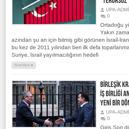
“TERÖRSÜZ 
UPA-ADM
0
Ortadoğu yi
Yakın zama
azından şu an için bitmiş gibi görünen İsrail-İr
bu kez de 2011 yılından beri ilk defa toparlanm
Suriye, İsrail yayılmacılığının hedefi
»
Read More
BİRLEŞİK KR
İŞ BİRLİĞİ
YENİ BİR DÖ
UPA-ADM
0
Giriş Son 