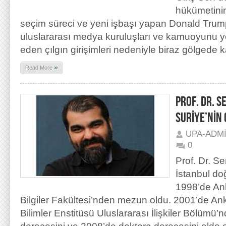
hükümetinin
seçim süreci ve yeni işbaşı yapan Donald Trum
uluslararası medya kuruluşları ve kamuoyunu 
eden çılgın girişimleri nedeniyle biraz gölgede kal
»
Read More
PROF. DR. 
SURİYE’NİN 
UPA-ADM
0
Prof. Dr. S
İstanbul d
1998’de Ank
Bilgiler Fakültesi’nden mezun oldu. 2001’de An
Bilimler Enstitüsü Uluslararası İlişkiler Bölümü