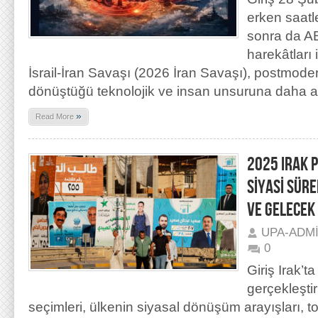
erken saatl
sonra da A
harekâtları
İsrail-İran Savaşı (2026 İran Savaşı), postmod
dönüştüğü teknolojik ve insan unsuruna daha 
»
Read More
2025 IRAK 
SİYASİ SÜRE
VE GELECEK
UPA-ADM
0
Giriş Irak’t
gerçekleşti
seçimleri, ülkenin siyasal dönüşüm arayışları, to