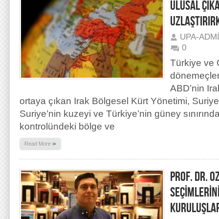
ULUSAL ÇIKA
UZLAŞTIRIR
UPA-ADM
0
Türkiye ve 
dönemeçlerd
ABD’nin Irak
ortaya çıkan Irak Bölgesel Kürt Yönetimi, Suriy
Suriye’nin kuzeyi ve Türkiye’nin güney sınırın
kontrolündeki bölge ve
»
Read More
PROF. DR. 
SEÇİMLERİN
KURULUŞLA