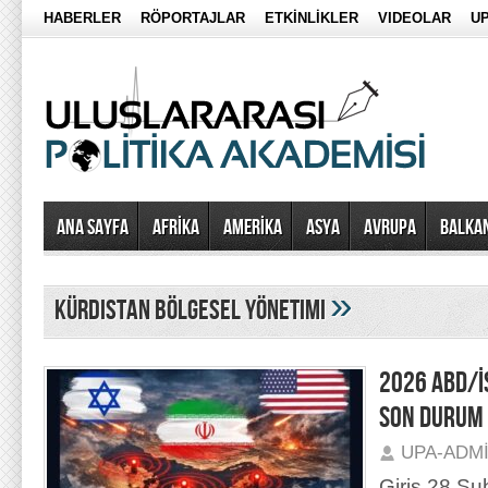
HABERLER
RÖPORTAJLAR
ETKİNLİKLER
VIDEOLAR
UP
Ana Sayfa
AFRİKA
AMERİKA
ASYA
AVRUPA
BALKA
»
kürdistan bölgesel yönetimi
2026 ABD/İ
SON DURUM
UPA-ADM
Giriş 28 Şu