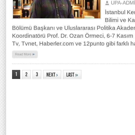
UPA-ADM
İstanbul Ke
Bilimi ve K
Bölümü Başkanı ve Uluslararası Politika Akad
Koordinatörü Prof. Dr. Ozan Örmeci, 6-7 Kasım 
Tv, Tvnet, Haberler.com ve 12punto gibi farklı h
»
Read More
1
2
3
Next
›
Last
»