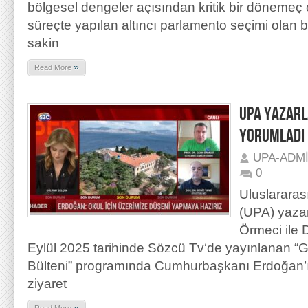
bölgesel dengeler açısından kritik bir dönemeç
süreçte yapılan altıncı parlamento seçimi olan 
sakin
»
Read More
UPA YAZARL
YORUMLADI
UPA-ADM
0
Uluslararas
(UPA) yazar
Örmeci ile 
Eylül 2025 tarihinde Sözcü Tv‘de yayınlanan “G
Bülteni” programında Cumhurbaşkanı Erdoğan’ı
ziyaret
»