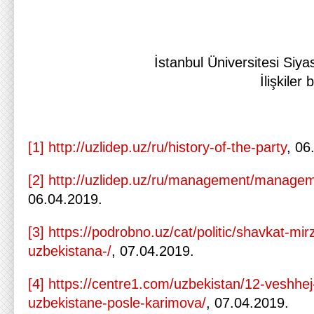
İstanbul Üniversitesi Siyaset Bi
İlişkiler
[1]
http://uzlidep.uz/ru/history-of-the-party
, 06
[2]
http://uzlidep.uz/ru/management/manage
06.04.2019.
[3]
https://podrobno.uz/cat/politic/shavkat-mir
uzbekistana-/
, 07.04.2019.
[4]
https://centre1.com/uzbekistan/12-veshhej
uzbekistane-posle-karimova/
, 07.04.2019.