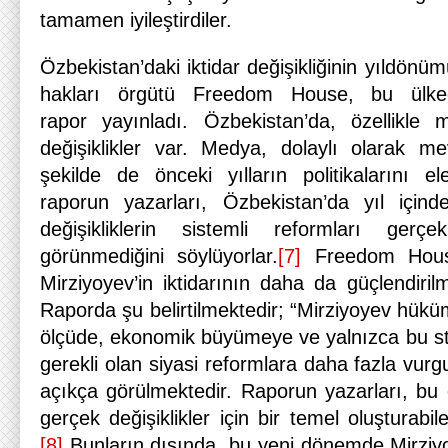
tamamen iyileştirdiler.
Özbekistan’daki iktidar değişikliğinin yıldönü
hakları örgütü Freedom House, bu ülke
rapor yayınladı. Özbekistan’da, özellikle
değişiklikler var. Medya, dolaylı olarak me
şekilde de önceki yılların politikalarını el
raporun yazarları, Özbekistan’da yıl içi
değişikliklerin sistemli reformları gerçek
görünmediğini söylüyorlar.
[7]
Freedom House
Mirziyoyev’in iktidarının daha da güçlendiri
Raporda şu belirtilmektedir; “Mirziyoyev hüküm
ölçüde, ekonomik büyümeye ve yalnızca bu str
gerekli olan siyasi reformlara daha fazla vurg
açıkça görülmektedir. Raporun yazarları, b
gerçek değişiklikler için bir temel oluşturabi
[8]
Bunların dışında, bu yeni dönemde Mirziyo