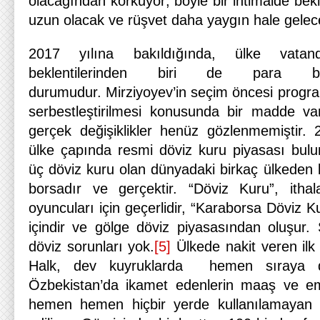
olacağından korkuyor; böyle bir ihtimalde be
uzun olacak ve rüşvet daha yaygın hale gelec
2017 yılına bakıldığında, ülke vatan
beklentilerinden biri de para 
durumudur. Mirziyoyev’in seçim öncesi progra
serbestleştirilmesi konusunda bir madde va
gerçek değişiklikler henüz gözlenmemiştir.
ülke çapında resmi döviz kuru piyasası bul
üç döviz kuru olan dünyadaki birkaç ülkeden bi
borsadır ve gerçektir. “Döviz Kuru”, ithal
oyuncuları için geçerlidir, “Karaborsa Döviz K
içindir ve gölge döviz piyasasından oluşur
döviz sorunları yok.
[5]
Ülkede nakit veren ilk 
Halk, dev kuyruklarda hemen sıraya di
Özbekistan’da ikamet edenlerin maaş ve em
hemen hemen hiçbir yerde kullanılamayan ka