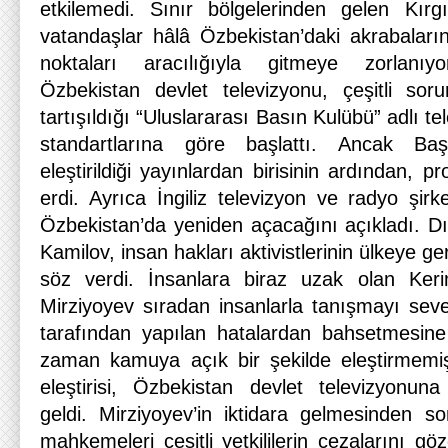
etkilemedi. Sınır bölgelerinden gelen Kırgız
vatandaşlar hâlâ Özbekistan’daki akrabaların
noktaları aracılığıyla gitmeye zorlanıy
Özbekistan devlet televizyonu, çeşitli soru
tartışıldığı “Uluslararası Basın Kulübü” adlı t
standartlarına göre başlattı. Ancak Başba
eleştirildiği yayınlardan birisinin ardından, p
erdi. Ayrıca İngiliz televizyon ve radyo şirk
Özbekistan’da yeniden açacağını açıkladı. Dı
Kamilov, insan hakları aktivistlerinin ülkeye ge
söz verdi. İnsanlara biraz uzak olan Ker
Mirziyoyev sıradan insanlarla tanışmayı seve
tarafından yapılan hatalardan bahsetmesine 
zaman kamuya açık bir şekilde eleştirmemiş
eleştirisi, Özbekistan devlet televizyon
geldi. Mirziyoyev’in iktidara gelmesinden s
mahkemeleri çeşitli yetkililerin cezalarını gö