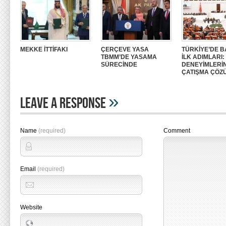
MEKKE İTTİFAKI
ÇERÇEVE YASA
TÜRKİYE’DE B
TBMM’DE YASAMA
İLK ADIMLARI
SÜRECİNDE
DENEYİMLERİ
ÇATIŞMA ÇÖZ
»
Leave A Response
Name
(required)
Comment
Email
(required)
Website