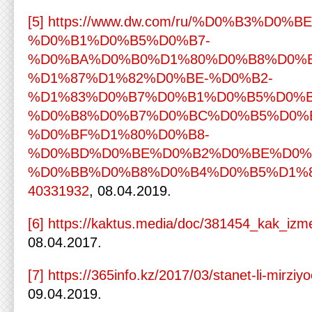
[5]
https://www.dw.com/ru/%D0%B3%D0%
%D0%B1%D0%B5%D0%B7-
%D0%BA%D0%B0%D1%80%D0%B8%D0%
%D1%87%D1%82%D0%BE-%D0%B2-
%D1%83%D0%B7%D0%B1%D0%B5%D0%B
%D0%B8%D0%B7%D0%BC%D0%B5%D0%
%D0%BF%D1%80%D0%B8-
%D0%BD%D0%BE%D0%B2%D0%BE%D0%
%D0%BB%D0%B8%D0%B4%D0%B5%D1%8
40331932
, 08.04.2019.
[6]
https://kaktus.media/doc/381454_kak_izm
08.04.2017.
[7]
https://365info.kz/2017/03/stanet-li-mirzi
09.04.2019.