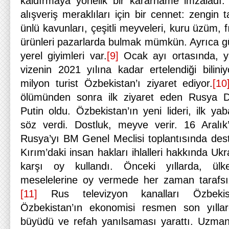
kaldırmaya yönelik bir kararname imzaladı. 
alışveriş meraklıları için bir cennet: zengin t
ünlü kavunları, çeşitli meyveleri, kuru üzüm, f
ürünleri pazarlarda bulmak mümkün. Ayrıca güz
yerel giyimleri var.
[9]
Ocak ayı ortasında, ya
vizenin 2021 yılına kadar ertelendiği biliniy
milyon turist Özbekistan’ı ziyaret ediyor.
[10
ölümünden sonra ilk ziyaret eden Rusya D
Putin oldu. Özbekistan’ın yeni lideri, ilk yab
söz verdi. Dostluk, meyve verir. 16 Aralık
Rusya’yı BM Genel Meclisi toplantısında deste
Kırım’daki insan hakları ihlalleri hakkında Uk
karşı oy kullandı. Önceki yıllarda, ülke
meselelerine oy vermede her zaman tarafsızl
[11]
Rus televizyon kanalları Özbekis
Özbekistan’ın ekonomisi resmen son yıllar
büyüdü ve refah yanılsaması yarattı. Uzmanl