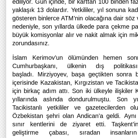
ediliyor. Gün içinde, bir karttan 100 binden fa
yaklaşık 13 dolardır. Yetkililer, yıl sonuna ka
gösteren binlerce ATM’nin olacağına dair söz ve
nedeniyle, son yıllarda ülkede para çekme paza
büyük komisyonlar alır ve nakit almak için m
zorundasınız.
İslam Kerimov’un ölümünden hemen sonra
Cumhurbaşkanı, ülkenin dış politikas
başladı. Mirziyoyev, başa geçtikten sonra 
içerisinde Kazakistan, Kırgızistan ve Tacikistan 
için birkaç adım attı. Son iki ülkeyle ilişkile
yıllarında aslında dondurulmuştu. Son yıl
Tacikistanlı yetkililer ve gazetecilerden 
Özbekistan şehri olan Andican’a geldi. Aynı
sınır kentlerini de ziyaret etti. Taşkent’in
geliştirme çabası, sıradan insanları