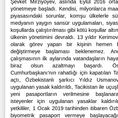
Şevket Mirziyoyev, aslında Eylül 2016 ortal
yönetmeye başladı. Kendisi, milyonlarca maa
piyasasındaki sorunlar, komşu ülkelerle süre
medyanın yaygın sansür uygulamaları, siya
koşullarda çalıştırılması gibi kötü koşullar alt
ülkenin yönetimini devraldı. 13 yıldır Kerim
olarak görev yapan bir kişinin hemen b
değiştirmeye başlaması beklenemez. An
çalışmasının ilk aylarında vatandaşların hay
biraz olsun azaltmayı başardı. Ö
Cumhurbaşkanı’nın rahatlığı için kapatılan T
açtı, Özbekistanlı şarkıcı Yıldız Usmano
uygulanan yasak kaldırıldı, Tacikistan ile uçu
yeni pasaportların verilmesine başlanar
isteyenler için uygulanan yasaklar kaldırıl
yetkililer, 1 Ocak 2019 tarihinden itibaren Öz
biyometrik pasaport vermeye başlayacağı