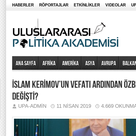
HABERLER
RÖPORTAJLAR
ETKİNLİKLER
VIDEOLAR
UP
Ana Sayfa
AFRİKA
AMERİKA
ASYA
AVRUPA
BALKA
İSLAM KERİMOV’UN VEFATI ARDINDAN ÖZB
DEĞİŞTİ?
UPA-ADMIN
11 NISAN 2019
4.669 OKUNM