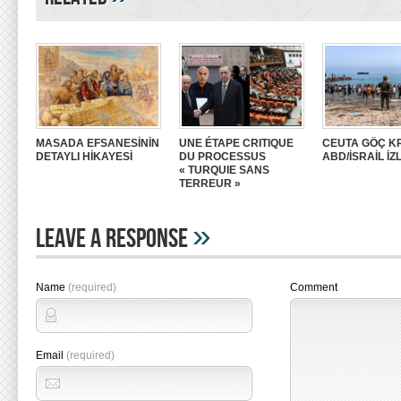
MASADA EFSANESİNİN
UNE ÉTAPE CRITIQUE
CEUTA GÖÇ KR
DETAYLI HİKAYESİ
DU PROCESSUS
ABD/İSRAİL İZ
« TURQUIE SANS
TERREUR »
»
Leave A Response
Name
(required)
Comment
Email
(required)