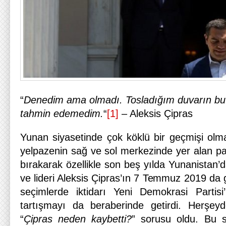
“
Denedim ama olmadı. Tosladığım duvarın bu d
tahmin edemedim.
“
[1]
– Aleksis Çipras
Yunan siyasetinde çok köklü bir geçmişi ol
yelpazenin sağ ve sol merkezinde yer alan parti
bırakarak özellikle son beş yılda Yunanistan’d
ve lideri Aleksis Çipras’ın 7 Temmuz 2019 da
seçimlerde iktidarı Yeni Demokrasi Partisi
tartışmayı da beraberinde getirdi. Herşeyd
“
Çipras neden kaybetti?
” sorusu oldu. Bu s