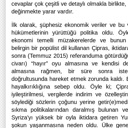
cevaplar çok çeşitli ve detaylı olmakla birlikte
değinmekte yarar vardır.
İlk olarak, şüphesiz ekonomik veriler ve bu 
hükümetlerinin yürüttüğü politika oldu. Öy
ekonomi temelli müzakerelerde ve bunun 
belirgin bir popülist dil kullanan Çipras, iktida
sonra (Temmuz 2015) referanduma götürdüğ
civarı) “hayır” oyu almasına ve kendisi d
almasına rağmen, bir süre sonra ist
doğrultusunda hareket etmek zorunda kaldı. B
hayalkırıklığına sebep oldu. Öyle ki; Çipr
iyileştirilmesi, vergilerde indirim ve özelleşti
söylediği sözlerin çoğunu yerine getir(e)med
sıkma politikalarından daralmış bulunan v
Syriza’yı yüksek bir oyla iktidara getiren Y
şokun yaşanmasına neden oldu. Ülke genel