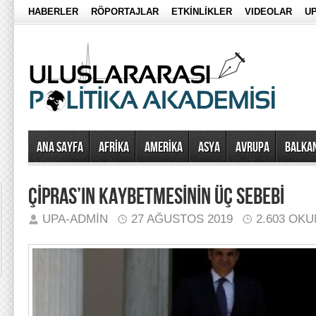
HABERLER
RÖPORTAJLAR
ETKİNLİKLER
VIDEOLAR
UP
Ana Sayfa
AFRİKA
AMERİKA
ASYA
AVRUPA
BALKA
ÇİPRAS’IN KAYBETMESİNİN ÜÇ SEBEBİ
UPA-ADMIN
27 AĞUSTOS 2019
2.603 OK