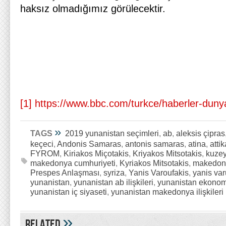
haksız olmadığımız görülecektir.
[1]
https://www.bbc.com/turkce/haberler-dun
»
TAGS
2019 yunanistan seçimleri
,
ab
,
aleksis çipras
keçeci
,
Andonis Samaras
,
antonis samaras
,
atina
,
attik
FYROM
,
Kiriakos Miçotakis
,
Kriyakos Mitsotakis
,
kuze
makedonya cumhuriyeti
,
Kyriakos Mitsotakis
,
makedon
Prespes Anlaşması
,
syriza
,
Yanis Varoufakis
,
yanis var
yunanistan
,
yunanistan ab ilişkileri
,
yunanistan ekonom
yunanistan iç siyaseti
,
yunanistan makedonya ilişkileri
»
Related