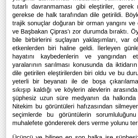
tutarlı davranmaması gibi eleştiriler, gerek 
gerekse de halk tarafından dile getirildi. Böy
trajik sonuçlar doğuran bir orman yangını ve et
ve Başbakan Çipras’ı zor durumda bıraktı. Öyle k
bile birbirlerini suçlayan yaklaşımları, var o
etkenlerden biri haline geldi. İlerleyen gün
hayatını kaybedenlerin ve yangından etki
yaralarının sarılması konusunda da iktidarın 
dile getirilen eleştirilerden biri oldu ve bu du
yeterli bir beyanatı ile de boşa çıkarılamad
sıkışıp kaldığı ve köylerin alevlerin arasınd
şüphesiz uzun süre medyanın da halkında h
Nitekim bu görüntüleri hafızasından silmeyen
seçimlerde bu görüntülerin sorumluluğunu 
muhalefete göndererek ders verme yolunu terci
Üçüncü ve bilinen en son halka ise şüphes