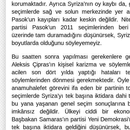
korumaktadır. Ayrıca Syriza’nın oy kaybı da,
seçimlerde sağ ve solun merkezinde yer a
Pasok’un kayıpları kadar keskin değildir. Nit
partisi Pasok’un 2011 seçimlerinden beri
üzerinde tam duramadığını düşünürsek, Syriza
boyutlarda olduğunu söyleyemeyiz.
Bu saatten sonra yapılması gerekenlere gel
Aleksis Çipras’ın kişisel karizma ve söylemle
acilen son dört yılda yaptığı hataları t
söylemlerinden dönmesi gerekmektedir. Öyle
anamuhalefet görevini ifa eden bir partinin t
seçimlerde Syriza’yı tek başına iktidara dahi t
bu yana yaşanan genel seçim sonuçlarına b
imkânsız değildir. Ülkeyi ciddi bir eko
Başbakan Samaras’ın partisi Yeni Demokrasi’ni
tek başına iktidara geldiğini düşünürsek,