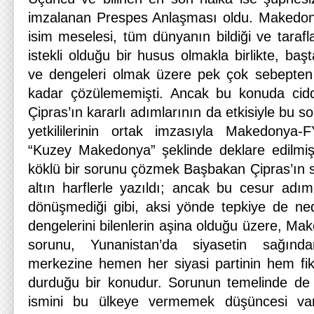
imzalanan Prespes Anlaşması oldu. Makedo
isim meselesi, tüm dünyanın bildiği ve tara
istekli olduğu bir husus olmakla birlikte, baş
ve dengeleri olmak üzere pek çok sebepte
kadar çözülememişti. Ancak bu konuda ciddi 
Çipras’ın kararlı adımlarının da etkisiyle bu s
yetkililerinin ortak imzasıyla Makedony
“Kuzey Makedonya” şeklinde deklare edilmişti
köklü bir sorunu çözmek Başbakan Çipras’ın s
altın harflerle yazıldı; ancak bu cesur adım
dönüşmediği gibi, aksi yönde tepkiye de ne
dengelerini bilenlerin aşina olduğu üzere, Ma
sorunu, Yunanistan’da siyasetin sağınd
merkezine hemen her siyasi partinin hem fik
durduğu bir konudur. Sorunun temelinde d
ismini bu ülkeye vermemek düşüncesi vard