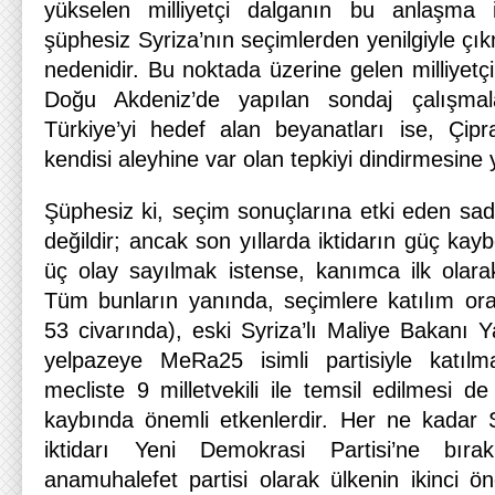
yükselen milliyetçi dalganın bu anlaşma 
şüphesiz Syriza’nın seçimlerden yenilgiyle çık
nedenidir. Bu noktada üzerine gelen milliyetçi
Doğu Akdeniz’de yapılan sondaj çalışma
Türkiye’yi hedef alan beyanatları ise, Çipra
kendisi aleyhine var olan tepkiyi dindirmesine 
Şüphesiz ki, seçim sonuçlarına etki eden sa
değildir; ancak son yıllarda iktidarın güç kay
üç olay sayılmak istense, kanımca ilk olarak
Tüm bunların yanında, seçimlere katılım or
53 civarında), eski Syriza’lı Maliye Bakanı Ya
yelpazeye MeRa25 isimli partisiyle katıl
mecliste 9 milletvekili ile temsil edilmesi d
kaybında önemli etkenlerdir. Her ne kadar 
iktidarı Yeni Demokrasi Partisi’ne bır
anamuhalefet partisi olarak ülkenin ikinci ö