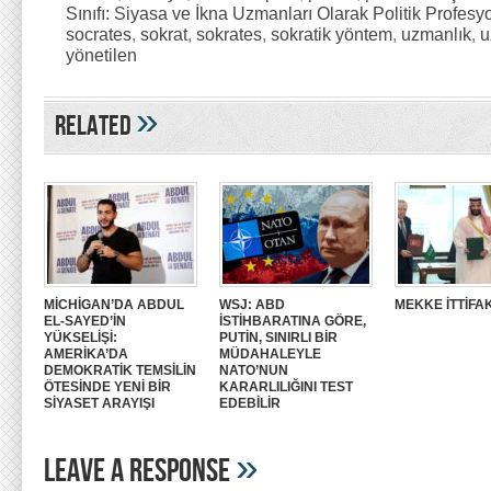
Sınıfı: Siyasa ve İkna Uzmanları Olarak Politik Profesy
socrates
,
sokrat
,
sokrates
,
sokratik yöntem
,
uzmanlık
,
u
yönetilen
»
Related
MİCHİGAN’DA ABDUL
WSJ: ABD
MEKKE İTTİFAK
EL-SAYED’İN
İSTİHBARATINA GÖRE,
YÜKSELİŞİ:
PUTİN, SINIRLI BİR
AMERİKA’DA
MÜDAHALEYLE
DEMOKRATİK TEMSİLİN
NATO’NUN
ÖTESİNDE YENİ BİR
KARARLILIĞINI TEST
SİYASET ARAYIŞI
EDEBİLİR
»
Leave A Response