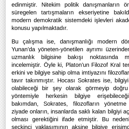
edinmiştir. Nitekim politik danışmanların ön
süregelen tartışmaların ekseriyetine bakıl
modern demokratik sistemdeki işlevleri aka
konusu yapılmaktadır.
Bu çalışma ise, danışmanlığı modern dö
Yunan’da yöneten-yönetilen ayrımı üzerinde
uzmanlık bilgisine bakışı noktasında m
incelemiştir. Öyle ki, Platon’un Filozof Kral 
erkini ve bilgiye sahip olma imtiyazını filozofla
tavır takınmıştır. Hocası Sokrates ise, bilgiy
olabileceği bir şey olarak görmeyip doğru
yöntemiyle herkesin bilgiye erişebileceğ
bakımdan, Sokrates, filozofların yönetme
ziyade onların, insanlarda saklı kalan bilgiyi
olması gerektiğini ifade etmiştir.
Bu nedenl
seçkinci yaklaşımının aksine bilgiye erişimd