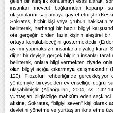
gelen bir karşılık konuşmayı esas alarak, so
insanları mevcut bağlarından koparıp san
ulaşmalarını sağlamaya gayret etmiştir (Keskin
Sokrates, hiçbir kişi veya grubun hakikatin t
belirterek, herhangi bir hazır bilgiyi karşısı
öte gerçeğin birden fazla kişinin eleştirel bi
ortaya konulabileceğini göstermektedir (Erd
ayrımı yapmaksızın insanlarla diyalog kuran S
diğer bir deyişle gerçek bilginin insanlar taraf
belirterek, onlara bilgi vermekten ziyade onl
olan bilgiyi açığa çıkarmaya çalışmaktadır (
120).
Filozofun rehberliğinde gerçekleşiyor 
yöntemiyle bireyselden evrenselliğe doğru sal
ulaşabilmiştir (Ağaoğulları, 2004, ss. 142-14
yurttaşları bilgisizliğe mahkûm eden seçkinci
aksine, Sokrates, ‘’bilgiyi seven’’ kişi olarak a
devletini yönetme ve yurttaşları ikna etme üze