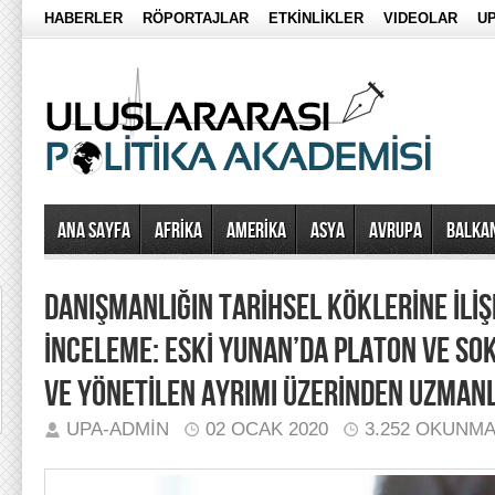
HABERLER
RÖPORTAJLAR
ETKİNLİKLER
VIDEOLAR
UP
Ana Sayfa
AFRİKA
AMERİKA
ASYA
AVRUPA
BALKA
DANIŞMANLIĞIN TARİHSEL KÖKLERİNE İLİŞ
İNCELEME: ESKİ YUNAN’DA PLATON VE SO
VE YÖNETİLEN AYRIMI ÜZERİNDEN UZMANLI
UPA-ADMIN
02 OCAK 2020
3.252 OKUNM