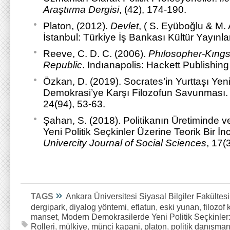
Araştırma Dergisi
, (42), 174-190.
Platon, (2012).
Devlet
, ( S. Eyüboğlu & M.
İstanbul: Türkiye İş Bankası Kültür Yayınlar
Reeve, C. D. C. (2006).
Phılosopher-Kıngs
Republic
. Indıanapolis: Hackett Publishi
Özkan, D. (2019). Socrates’in Yurttaşı Ye
Demokrasi’ye Karşı Filozofun Savunması
24(94), 53-63.
Şahan, S. (2018). Politikanın Üretiminde
Yeni Politik Seçkinler Üzerine Teorik Bir İ
Univercity Journal of Social Sciences
, 17(
»
TAGS
Ankara Üniversitesi Siyasal Bilgiler Fakültesi
dergipark
,
diyalog yöntemi
,
eflatun
,
eski yunan
,
filozof 
manset
,
Modern Demokrasilerde Yeni Politik Seçkinler:
Rolleri
,
mülkiye
,
münci kapani
,
platon
,
politik danışman