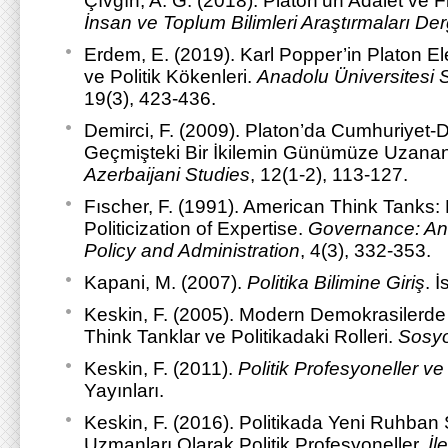
Çıvgın, A. G. (2018). Platon’un Adalet ve Fi
İnsan ve Toplum Bilimleri Araştırmaları Der
Erdem, E. (2019). Karl Popper’in Platon Ele
ve Politik Kökenleri.
Anadolu Üniversitesi S
19(3), 423-436.
Demirci, F. (2009). Platon’da Cumhuriyet-D
Geçmişteki Bir İkilemin Günümüze Uzanan 
Azerbaijani Studies
, 12(1-2), 113-127.
Fıscher, F. (1991). American Think Tanks: 
Politicization of Expertise.
Governance: An I
Policy and Administration
, 4(3), 332-353.
Kapani, M. (2007).
Politika Bilimine Giriş
. 
Keskin, F. (2005). Modern Demokrasilerde Y
Think Tanklar ve Politikadaki Rolleri.
Sosy
Keskin, F. (2011).
Politik Profesyoneller v
Yayınları.
Keskin, F. (2016). Politikada Yeni Ruhban S
Uzmanları Olarak Politik Profesyoneller.
İl