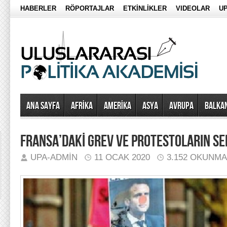
HABERLER
RÖPORTAJLAR
ETKİNLİKLER
VIDEOLAR
UP
Ana Sayfa
AFRİKA
AMERİKA
ASYA
AVRUPA
BALKA
FRANSA’DAKİ GREV VE PROTESTOLARIN S
UPA-ADMIN
11 OCAK 2020
3.152 OKUNMA