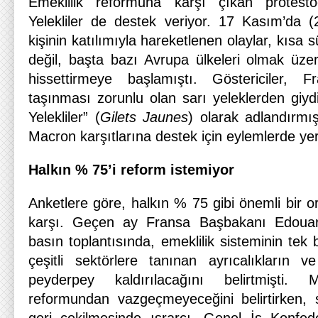
Emeklilik reformuna karşı çıkan protesto
Yelekliler de destek veriyor. 17 Kasım’da 
kişinin katılımıyla hareketlenen olaylar, kısa
değil, başta bazı Avrupa ülkeleri olmak üze
hissettirmeye başlamıştı. Göstericiler, 
taşınması zorunlu olan sarı yeleklerden giydiğ
Yelekliler” (
Gilets Jaunes
) olarak adlandırmış
Macron karşıtlarına destek için eylemlerde yerle
Halkın % 75’i reform istemiyor
Anketlere göre, halkın % 75 gibi önemli bir o
karşı. Geçen ay Fransa Başbakanı Edouard
basın toplantısında, emeklilik sisteminin tek b
çeşitli sektörlere tanınan ayrıcalıkların 
peyderpey kaldırılacağını belirtmişti.
reformundan vazgeçmeyeceğini belirtirken, 