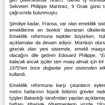
geri çekilmesinde ısrarcı. Genel İş Konf
Sekreteri Philippe Martinez, 9 Ocak günü t
çağrısında bulunmuştu.
Şimdiye kadar, Fransa, var olan emeklilik sis
emeklilerine en bonkör davranan ülkelerden
Emeklilik reformuna tepkiler büyürken, h
açıklamalar da devam ediyor. Mümkün olurs
girecek olan yeni sistemde, emekli maaş
olacağını dile getiren Edouard Philippe, “
E
kalacak ancak işçiler tam maaş almak için 64
1975’ten önce doğanlar yeni sistemden et
kullandı.
Emeklilik reformuna karşı çıkanların eylem
metro hatlarının büyük bölümü grevler nede
İçişleri Bakanlığı tarafından yapılan açıklama
haftası itibariyle öğretmenlerin yüzde 19’