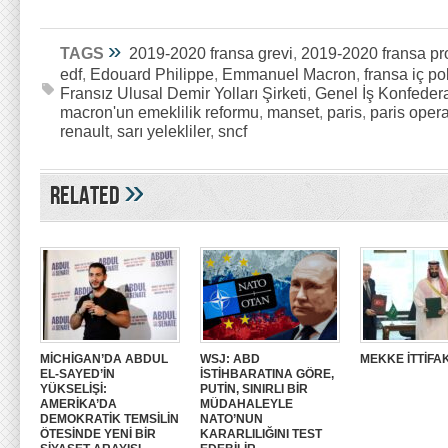
»
TAGS
2019-2020 fransa grevi
,
2019-2020 fransa pro
edf
,
Edouard Philippe
,
Emmanuel Macron
,
fransa iç pol
Fransız Ulusal Demir Yolları Şirketi
,
Genel İş Konfede
macron'un emeklilik reformu
,
manset
,
paris
,
paris opera
renault
,
sarı yelekliler
,
sncf
»
Related
MİCHİGAN’DA ABDUL
WSJ: ABD
MEKKE İTTİFAK
EL-SAYED’İN
İSTİHBARATINA GÖRE,
YÜKSELİŞİ:
PUTİN, SINIRLI BİR
AMERİKA’DA
MÜDAHALEYLE
DEMOKRATİK TEMSİLİN
NATO’NUN
ÖTESİNDE YENİ BİR
KARARLILIĞINI TEST