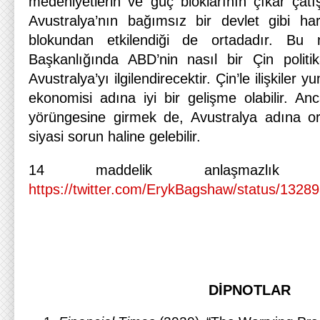
medeniyetlerin ve güç bloklarının çıkar çat
Avustralya’nın bağımsız bir devlet gibi ha
blokundan etkilendiği de ortadadır. Bu 
Başkanlığında ABD’nin nasıl bir Çin politi
Avustralya’yı ilgilendirecektir. Çin’le ilişkiler
ekonomisi adına iyi bir gelişme olabilir. An
yörüngesine girmek de, Avustralya adına o
siyasi sorun haline gelebilir.
14 maddelik anlaşmazlık m
https://twitter.com/ErykBagshaw/status/132
DİPNOTLAR