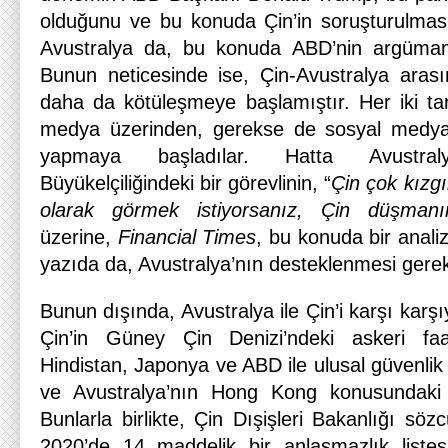
olduğunu ve bu konuda Çin’in soruşturulması 
Avustralya da, bu konuda ABD’nin argümanla
Bunun neticesinde ise, Çin-Avustralya arasın
daha da kötüleşmeye başlamıştır. Her iki t
medya üzerinden, gerekse de sosyal medya
yapmaya başladılar. Hatta Avustra
Büyükelçiliğindeki bir görevlinin, “
Çin çok kızgı
olarak görmek istiyorsanız, Çin düşmanın
üzerine,
Financial Times
, bu konuda bir anali
yazıda da, Avustralya’nın desteklenmesi gerektiğ
Bunun dışında, Avustralya ile Çin’i karşı karşı
Çin’in Güney Çin Denizi’ndeki askeri faali
Hindistan, Japonya ve ABD ile ulusal güvenli
ve Avustralya’nın Hong Kong konusundaki 
Bunlarla birlikte, Çin Dışişleri Bakanlığı sö
2020’de 14 maddelik bir anlaşmazlık listesi 