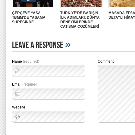
ÇERÇEVE YASA
TÜRKİYE’DE BARIŞIN
MASADA EFSA
TBMM’DE YASAMA
İLK ADIMLARI: DÜNYA
DETAYLI HİKAY
SÜRECİNDE
DENEYİMLERİNDE
ÇATIŞMA ÇÖZÜMLERİ
»
Leave A Response
Name
(required)
Comment
Email
(required)
Website