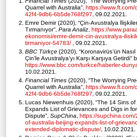
Financial Times
(2020), “The Worrying Pre
Quarrel with Australia”,
https://www.ft.com
42f4-9db6-6b5de768f297
, 09.02.2021.
Emre Demir (2020), “Çin-Avustralya İlişkil
Tırmanıyor”,
Para Analiz
,
https://www.para
ekonomisi/emre-demir-cin-avustralya-iliski
tirmaniyor-54783/
, 09.02.2021.
BBC Türkçe
(2020), “Koronavirüs’ün Nasıl 
Çin’le Avustralya’yı Karşı Karşıya Getirdi” b
https://www.bbc.com/turkce/haberler-dun
10.02.2021.
Financial Times
(2020), “The Worrying Pre
Quarrel with Australia”,
https://www.ft.com
42f4-9db6-6b5de768f297
, 09.02.2021.
Lucas Niewenhuis (2020), “The 14 Sins of A
Expands List of Grievances and Digs in fo
Dispute”,
SupChina
,
https://supchina.com/
of-australia-beijing-expands-list-of-grievan
extended-diplomatic-dispute/
, 10.02.2021.