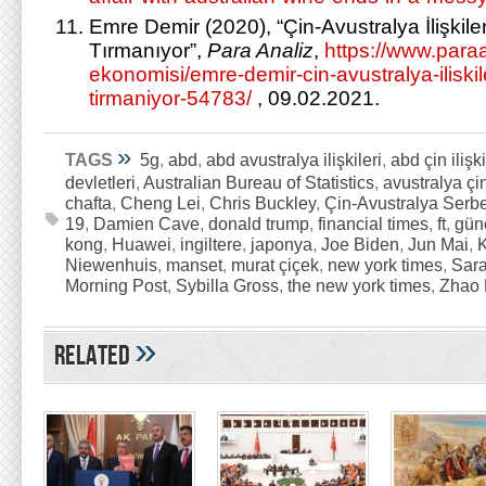
Emre Demir (2020), “Çin-Avustralya İlişkil
Tırmanıyor”,
Para Analiz
,
https://www.para
ekonomisi/emre-demir-cin-avustralya-iliski
tirmaniyor-54783/
, 09.02.2021.
»
TAGS
5g
,
abd
,
abd avustralya ilişkileri
,
abd çin ilişki
devletleri
,
Australian Bureau of Statistics
,
avustralya çin 
chafta
,
Cheng Lei
,
Chris Buckley
,
Çin-Avustralya Serbe
19
,
Damien Cave
,
donald trump
,
financial times
,
ft
,
güne
kong
,
Huawei
,
ingiltere
,
japonya
,
Joe Biden
,
Jun Mai
,
K
Niewenhuis
,
manset
,
murat çiçek
,
new york times
,
Sar
Morning Post
,
Sybilla Gross
,
the new york times
,
Zhao 
»
Related