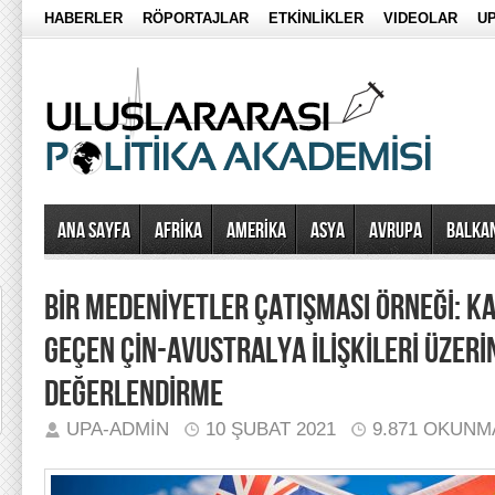
HABERLER
RÖPORTAJLAR
ETKİNLİKLER
VIDEOLAR
UP
Ana Sayfa
AFRİKA
AMERİKA
ASYA
AVRUPA
BALKA
BİR MEDENİYETLER ÇATIŞMASI ÖRNEĞİ: K
GEÇEN ÇİN-AVUSTRALYA İLİŞKİLERİ ÜZERİ
DEĞERLENDİRME
UPA-ADMIN
10 ŞUBAT 2021
9.871 OKUNM