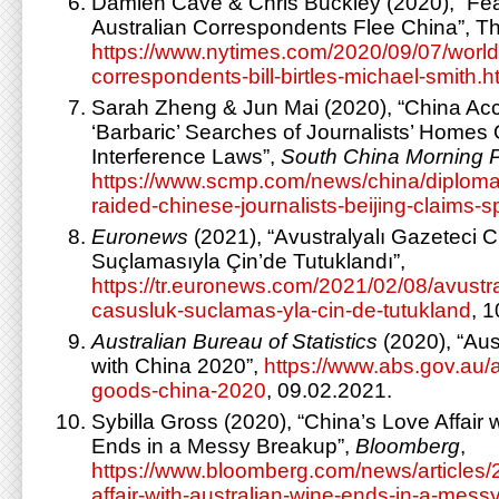
Damien Cave & Chris Buckley (2020), “Fea
Australian Correspondents Flee China”, T
https://www.nytimes.com/2020/09/07/world/
correspondents-bill-birtles-michael-smith.h
Sarah Zheng & Jun Mai (2020), “China Acc
‘Barbaric’ Searches of Journalists’ Homes
Interference Laws”,
South China Morning 
https://www.scmp.com/news/china/diplomac
raided-chinese-journalists-beijing-claims-s
Euronews
(2021), “Avustralyalı Gazeteci 
Suçlamasıyla Çin’de Tutuklandı”,
https://tr.euronews.com/2021/02/08/avustra
casusluk-suclamas-yla-cin-de-tutukland
, 
Australian Bureau of Statistics
(2020), “Aus
with China 2020”,
https://www.abs.gov.au/ar
goods-china-2020
, 09.02.2021.
Sybilla Gross (2020), “China’s Love Affair 
Ends in a Messy Breakup”,
Bloomberg
,
https://www.bloomberg.com/news/articles/
affair-with-australian-wine-ends-in-a-mes