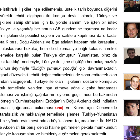
tikrarlı ilişkiler inşa edilememiş, üstelik tarih boyunca diğerini
n sürekli tehdit algılayan iki komşu devlet olarak, Türkiye ve
işkilere sahip olmaları için bu yönde samimi ve içten bir istek
ürkiye ile yaşadığı her sorunu AB gündemine taşıması ne kadar
n ilişkilerinde popülist söylem ve saiklere kapılması da o kadar
başta Kıbrıs, Doğu Akdeniz ve Ege adaları kapsamında karasuları,
 uluslararası hukuka, hem de diplomasiye bağlı kalarak hareket
i temelde karşılık bulan Türkiye olmuştur. Yunanistan, biraz da
i farklılığı nedeniyle, Türkiye ile içine düştüğü her anlaşmazlığı
u’nun deyimiyle “
Birliğin şımarık çocuğu
” gibi davranmaktadır.
lgısal düzeydeki tehdit değerlendirmelerini de sona erdirecek olan
ndan vazgeçerek, Türkiye ile olan ilişkilerini dostane komşuluk
hukuk temelinde yeniden inşa etmeye yönelik çaba harcaması
plomasi ve işbirliği çağrılarının eyleme geçirilmesi bu bakımdan
rneğin Cumhurbaşkanı Erdoğan’ın Doğu Akdeniz’deki ihtilafları
erans çağrısında bulunması
[xviii]
ve Kıbrıs için Cenevre’de
tarafsızlık ve hakkaniyet temelinde işlemesi Türkiye-Yunanistan
tif bir yönde evirilmesi adına büyük önem taşımaktadır. İki NATO
e Akdeniz’i bir barış denizi haline getirmeleri pekala mümkündür;
irleriyle konuşmaları ve birbirleriyle çözmeleri gerekmektedir.