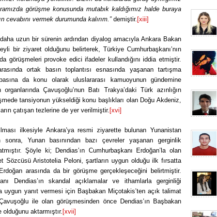
aramızda görüşme konusunda mutabık kaldığımız halde buraya
arın cevabını vermek durumunda kalırım.”
demiştir.
[xiii]
an daha uzun bir sürenin ardından diyalog amacıyla Ankara Bakan
eyli bir ziyaret olduğunu belirterek, Türkiye Cumhurbaşkanı’nın
 görüşmeleri provoke edici ifadeler kullandığını iddia etmiştir.
asında ortak basın toplantısı esnasında yaşanan tartışma
dış basına da konu olarak uluslararası kamuoyunun gündemine
n organlarında Çavuşoğlu’nun Batı Trakya’daki Türk azınlığın
örüşmede tansiyonun yükseldiği konu başlıkları olan Doğu Akdeniz,
arın çatışan tezlerine de yer verilmiştir.
[xvi]
ılması ilkesiyle Ankara’ya resmi ziyarette bulunan Yunanistan
en sonra, Yunan basınından bazı çevreler yaşanan gerginlik
atmıştır. Şöyle ki; Dendias’ın Cumhurbaşkanı Erdoğan’la olan
özcüsü Aristotelia Peloni, şartların uygun olduğu ilk fırsatta
doğan arasında da bir görüşme gerçekleşeceğini belirtmiştir.
nı Dendias’ın skandal açıklamalar ve ithamlarla gerginliği
na uygun yanıt vermesi için Başbakan Miçotakis’ten açık talimat
, Çavuşoğlu ile olan görüşmesinden önce Dendias’ın Başbakan
e olduğunu aktarmıştır.
[xvii]