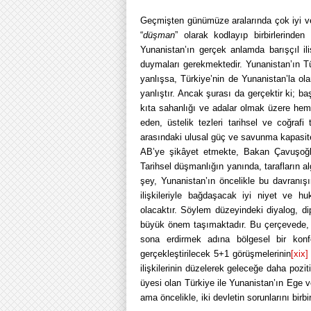
Geçmişten günümüze aralarında çok iyi ve is
“
düşman
” olarak kodlayıp birbirlerinde
Yunanistan’ın gerçek anlamda barışçıl il
duymaları gerekmektedir. Yunanistan’ın T
yanlışsa, Türkiye’nin de Yunanistan’la ola
yanlıştır. Ancak şurası da gerçektir ki; 
kıta sahanlığı ve adalar olmak üzere hem
eden, üstelik tezleri tarihsel ve coğraf
arasındaki ulusal güç ve savunma kapasites
AB’ye şikâyet etmekte, Bakan Çavuşoğl
Tarihsel düşmanlığın yanında, tarafların a
şey, Yunanistan’ın öncelikle bu davranışı
ilişkileriyle bağdaşacak iyi niyet ve 
olacaktır. Söylem düzeyindeki diyalog, di
büyük önem taşımaktadır. Bu çerçevede, ö
sona erdirmek adına bölgesel bir konf
gerçekleştirilecek 5+1 görüşmelerinin
[xix]
ilişkilerinin düzelerek geleceğe daha pozi
üyesi olan Türkiye ile Yunanistan’ın Ege v
ama öncelikle, iki devletin sorunlarını birb