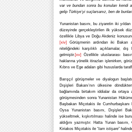
var ve bundan sonra bu konuları kendi 
gelip Türkiye’yi suçlarsanız, ben de bunl
Yunanistan basını, bu ziyaretin iki yıld
düzeyinde gerçekleştirilen ilk yüksek düz
özellikle Libya ve Doğu Akdeniz konusunda
[xiv]
Görüşmenin ardından iki Bakan ar
niteliğindeki karşılıklı açıklamalar, 
gelmiştir.
[xv]
Özellikle uluslararası bası
haklarına yönelik itirazları işlenirken, g
Kıbrıs ve Ege adaları gibi hususlarda tarafl
Barışçıl görüşmeler ve diyalogun başlat
Dışişleri Bakanı’nın ülkesine döndükt
bağlamında birtakım iddialar da ortaya 
görüşmesinden sonra Yunanistan Hükümet S
Başbakan Miçotakis ile Cumhurbaşkanı Er
Oysa Yunanistan basını, Dışişleri Baka
yükseltmek, kışkırtılması halinde ise bu
aldığını yazmıştır. Hatta Yunan basını
Kiriakos Miçotakis ile “
tam istişare
” halind