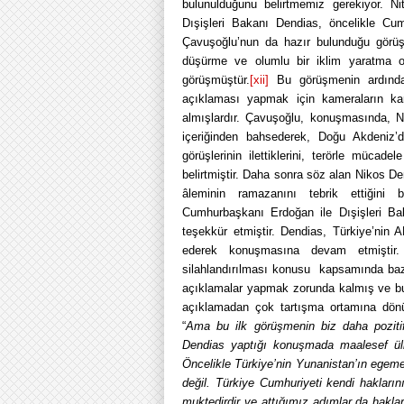
bulunulduğunu belirtmemiz gerekiyor. N
Dışişleri Bakanı Dendias, öncelikle C
Çavuşoğlu’nun da hazır bulunduğu görüş
düşürme ve olumlu bir iklim yaratma 
görüşmüştür.
[xii]
Bu görüşmenin ardından
açıklaması yapmak için kameraların kar
almışlardır. Çavuşoğlu, konuşmasında, N
içeriğinden bahsederek, Doğu Akdeniz’
görüşlerinin ilettiklerini, terörle mücade
belirtmiştir. Daha sonra söz alan Nikos D
âleminin ramazanını tebrik ettiğini
Cumhurbaşkanı Erdoğan ile Dışişleri Baka
teşekkür etmiştir. Dendias, Türkiye’nin 
ederek konuşmasına devam etmiştir. A
silahlandırılması konusu kapsamında bazı 
açıklamalar yapmak zorunda kalmış ve bu 
açıklamadan çok tartışma ortamına dön
“
Ama bu ilk görüşmenin biz daha poziti
Dendias yaptığı konuşmada maalesef ül
Öncelikle Türkiye’nin Yunanistan’ın egeme
değil. Türkiye Cumhuriyeti kendi hakları
muktedirdir ve attığımız adımlar da hakla