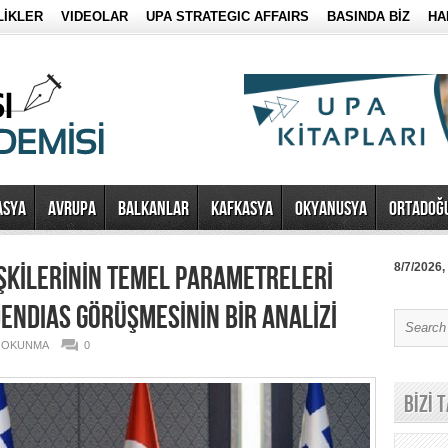
LİKLER
VIDEOLAR
UPA STRATEGIC AFFAIRS
BASINDA BİZ
HA
ASYA
AVRUPA
BALKANLAR
KAFKASYA
OKYANUSYA
ORTADOĞ
ŞKİLERİNİN TEMEL PARAMETRELERİ
8/7/2026,
ENDIAS GÖRÜŞMESİNİN BİR ANALİZİ
0 OKUNMA
0
BİZİ 