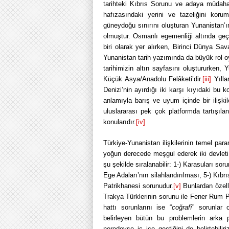
tarihteki Kıbrıs Sorunu ve adaya müdahal
hafızasındaki yerini ve tazeliğini korum
güneydoğu sınırını oluşturan Yunanistan’ın
olmuştur. Osmanlı egemenliği altında geçir
biri olarak yer alırken, Birinci Dünya Sa
Yunanistan tarih yazımında da büyük rol oy
tarihimizin altın sayfasını oluştururken, 
Küçük Asya/Anadolu Felâketi’dir.
[iii]
Yılla
Denizi’nin ayırdığı iki karşı kıyıdaki bu 
anlamıyla barış ve uyum içinde bir ilişk
uluslararası pek çok platformda tartışıl
konularıdır.
[iv]
Türkiye-Yunanistan ilişkilerinin temel par
yoğun derecede meşgul ederek iki devleti 
şu şekilde sıralanabilir: 1-) Karasuları soru
Ege Adaları’nın silahlandırılması, 5-) Kıb
Patrikhanesi sorunudur.
[v]
Bunlardan özelli
Trakya Türklerinin sorunu ile Fener Rum P
hattı sorunlarını ise “
coğrafî
” sorunlar o
belirleyen bütün bu problemlerin arka 
neredeyse iç içe geçtiğini de belirtebil