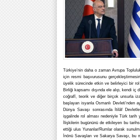
Türkiye’nin daha o zaman Avrupa Topluluk
için resmi başvurusunu gerçekleştirmesin
üyelik sürecinde etkin ve belirleyici bir ro
Birliği kapsamı dışında ele alıp, kendi iç
coğrafî, teorik ve diğer birçok unsurla 
başlayan isyanla Osmanlı Devleti’nden ayr
Dünya Savaşı sonrasında İtilâf Devletl
işgalinde rol alması nedeniyle Türk tarih
İlişkilerin bugününü de etkileyen bu tarih
ettiği ulus Yunanlar/Rumlar olarak sunulm
İnönü Savaşları ve Sakarya Savaşı, bu mü