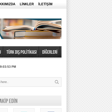
KKIMIZDA
LİNKLER
İLETİŞİM
U
TÜRK DIŞ POLİTİKASI
DİĞERLERİ
 9:03:53 PM
TAKİP EDİN