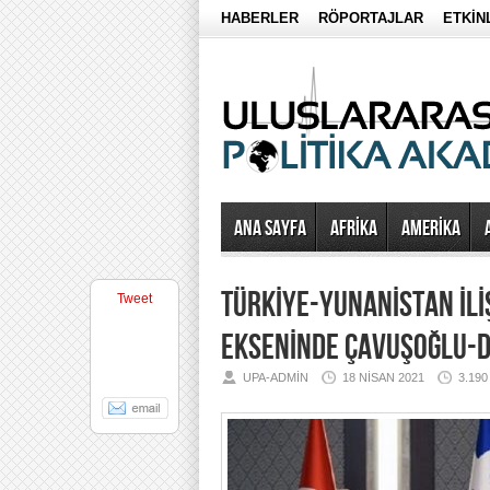
HABERLER
RÖPORTAJLAR
ETKİN
Ana Sayfa
AFRİKA
AMERİKA
TÜRKİYE-YUNANİSTAN İLİ
Tweet
EKSENİNDE ÇAVUŞOĞLU-D
UPA-ADMIN
18 NISAN 2021
3.19