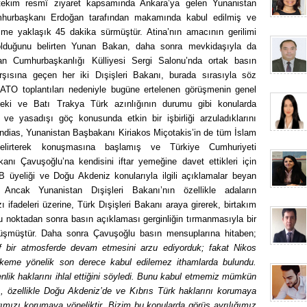
itekim resmî ziyaret kapsamında Ankara’ya gelen Yunanistan
umhurbaşkanı Erdoğan tarafından makamında kabul edilmiş ve
me yaklaşık 45 dakika sürmüştür. Atina’nın amacının gerilimi
olduğunu belirten Yunan Bakan, daha sonra mevkidaşıyla da
 Cumhurbaşkanlığı Külliyesi Sergi Salonu’nda ortak basın
şısına geçen her iki Dışişleri Bakanı, burada sırasıyla söz
ATO toplantıları nedeniyle bugüne ertelenen görüşmenin genel
deki ve Batı Trakya Türk azınlığının durumu gibi konularda
le ve yasadışı göç konusunda etkin bir işbirliği arzuladıklarını
endias, Yunanistan Başbakanı Kiriakos Miçotakis’in de tüm İslam
 belirterek konuşmasına başlamış ve Türkiye Cumhuriyeti
nı Çavuşoğlu’na kendisini iftar yemeğine davet ettikleri için
AB üyeliği ve Doğu Akdeniz konularıyla ilgili açıklamalar beyan
ncak Yunanistan Dışişleri Bakanı’nın özellikle adaların
ifadeleri üzerine, Türk Dışişleri Bakanı araya girerek, birtakım
noktadan sonra basın açıklaması gerginliğin tırmanmasıyla bir
üşmüştür. Daha sonra Çavuşoğlu basın mensuplarına hitaben;
f bir atmosferde devam etmesini arzu ediyorduk; fakat Nikos
keme yönelik son derece kabul edilemez ithamlarda bulundu.
nlik haklarını ihlal ettiğini söyledi. Bunu kabul etmemiz mümkün
nı, özellikle Doğu Akdeniz’de ve Kıbrıs Türk haklarını korumaya
rımızı korumaya yöneliktir. Bizim bu konularda görüş ayrılığımız