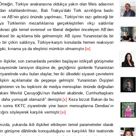
 Örneğin, Türkiye anakarasına oldukça yakın olan Meis adasının
dan silahlandırılması, Batı Trakya’daki Türk azınlığına baskı
e AB’nin gözü önünde yapılması, Türkiye’nin razı geleceği bir
Türklerinin mezarlıklarına gerçekleştirilen ırkçı saldırılar
krasi gibi temel evrensel ve liberal değerleri önceleyen AB’den
pkisel bir açıklama bile gelmemiştir. AB üyesi Yunanistan’da bir
 bir çirkin saldırıya, Türkiye-karşıtı konularda hemen reaksiyon
pki, kınama ya da eleştirisi mümkün olmamıştır.
[ix]
 ilişkiler, son zamanlarda yeniden başlayan istikşafi görüşmeler
 sayesinde tansiyon düşürse de, geçtiğimiz günlerde Yunanistan
yaretinde vuku bulan olaylar, her iki ülkedeki siyaset çevrelerini
lişkin açıklamalar da peşpeşe gelmiştir. Yunanistan Dışişleri
 gösteren ve bu tepkisini de medya mensupları önünde doğrudan
 Bakanı Mevlüt Çavuşoğlu’nun ifadeleri akabinde, Cumhurbaşkanı
di, daha yumuşak olamazdı
” demiştir.
[x]
Keza bizzat Bakan da bu
n sonra KKTC ziyaretinde yine basın mensuplarına Dendias’ın
ığını söyleyerek karşılık vermiştir.
[xi]
da; yukarıda ikili ilişkileri etkileyen temel parametreler olarak
nin görüşme dâhilinde konuşulduğunu ve karşılıklı fikir teatisinde