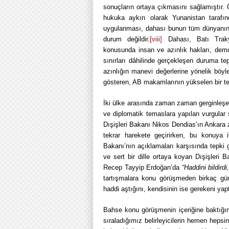
sonuçların ortaya çıkmasını sağlamıştır.
hukuka aykırı olarak Yunanistan tarafın
uygulanması, dahası bunun tüm dünyanın v
durum değildir.
[viii]
Dahası, Batı Trakya 
konusunda insan ve azınlık hakları, demo
sınırları dâhilinde gerçekleşen duruma te
azınlığın manevi değerlerine yönelik böyle
gösteren, AB makamlarının yükselen bir te
İki ülke arasında zaman zaman gerginleşen
ve diplomatik temaslara yapılan vurgular
Dışişleri Bakanı Nikos Dendias’ın Ankara zi
tekrar harekete geçirirken, bu konuya i
Bakanı’nın açıklamaları karşısında tepki
ve sert bir dille ortaya koyan Dışişleri
Recep Tayyip Erdoğan’da
“Haddini bildir
tartışmalara konu görüşmeden birkaç gü
haddi aştığını, kendisinin ise gerekeni yapt
Bahse konu görüşmenin içeriğine baktığımız
sıraladığımız belirleyicilerin hemen hepsi