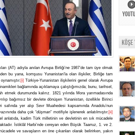
YOUT
KÖŞE
ları (AT) adıyla anılan Avrupa Birliği’ne 1987’de tam üye olmak
den bu yana, komşusu Yunanistan’la olan ilişkiler, Birliğe tam
l oynamıştır.
[i]
Türkiye-Yunanistan ilişkilerini genel olarak Avrupa
 dinamikleri bağlamında açıklamaya çalıştığımızda; bunu, tarihsel,
izah etmek durumunda kalırız. 1821 yılında Mora yarımadasında
ılıp bağımsız bir devlete dönüşen Yunanistan, özellikle Birinci
eri safında yer alıp Sevr Muahedesi kapsamında Anadolu’nun
 yazınında daha çok “
düşman
” motifiyle işlenerek anlatılmıştır.
[ii]
sel anlatıda, kadim Türk milletinin ve devletinin en sık mücadele
aktadır. İstiklâl Harbi’nde cereyan eden Büyük Taarruz, 1. ve 2.
cadele ve savaşların en öne çıkanları olarak belirirken, yakın