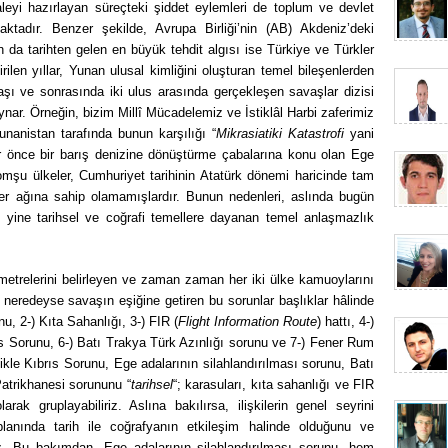
eyi hazırlayan süreçteki şiddet eylemleri de toplum ve devlet
aktadır. Benzer şekilde, Avrupa Birliği’nin (AB) Akdeniz’deki
 da tarihten gelen en büyük tehdit algısı ise Türkiye ve Türkler
ilen yıllar, Yunan ulusal kimliğini oluşturan temel bileşenlerden
vaşı ve sonrasında iki ulus arasında gerçekleşen savaşlar dizisi
nar. Örneğin, bizim Millî Mücadelemiz ve İstiklâl Harbi zaferimiz
Yunanistan tarafında bunun karşılığı “
Mikrasiatiki Katastrofi
yani
r önce bir barış denizine dönüştürme çabalarına konu olan Ege
komşu ülkeler, Cumhuriyet tarihinin Atatürk dönemi haricinde tam
iler ağına sahip olamamışlardır. Bunun nedenleri, aslında bugün
an yine tarihsel ve coğrafi temellere dayanan temel anlaşmazlık
ametrelerini belirleyen ve zaman zaman her iki ülke kamuoylarını
neredeyse savaşın eşiğine getiren bu sorunlar başlıklar hâlinde
nu, 2-) Kıta Sahanlığı, 3-) FIR (
Flight Information Route
) hattı, 4-)
rıs Sorunu, 6-) Batı Trakya Türk Azınlığı sorunu ve 7-) Fener Rum
kle Kıbrıs Sorunu, Ege adalarının silahlandırılması sorunu, Batı
atrikhanesi sorununu “
tarihsel
“; karasuları, kıta sahanlığı ve FIR
larak gruplayabiliriz. Aslına bakılırsa, ilişkilerin genel seyrini
planında tarih ile coğrafyanın etkileşim halinde olduğunu ve
iriz. Bu bakımdan, Ege adalarının silahlandırılması sorunu, hem