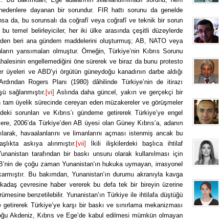
 nedenlere dayanan bir sorundur. FIR hattı sorunu da genelde
sa da, bu sorunsalı da coğrafî veya coğrafî ve teknik bir sorun
i bu temel belirleyiciler, her iki ülke arasında çeşitli düzeylerde
öteden beri ana gündem maddelerini oluşturmuş; AB, NATO veya
nların yansımaları olmuştur. Örneğin, Türkiye’nin Kıbrıs Sorunu
alesinin engellemediğini öne sürerek ve biraz da bunu protesto
r üyeleri ve ABD’yi örgütün güneydoğu kanadının darbe aldığı
 Ardından Rogers Planı (1980) dâhilinde Türkiye’nin de itirazı
şü sağlanmıştır.
[vi]
Aslında daha güncel, yakın ve gerçekçi bir
nin tam üyelik sürecinde cereyan eden müzakereler ve görüşmeler
eki sorunları ve Kıbrıs’ı gündeme getirerek Türkiye’ye engel
 üzere, 2006’da Türkiye’den AB üyesi olan Güney Kıbrıs’a, adanın
larak, havaalanlarını ve limanlarını açması istenmiş ancak bu
lıkta askıya alınmıştır.
[vii]
İkili ilişkilerdeki başlıca ihtilaf
Yunanistan tarafından bir baskı unsuru olarak kullanılması için
B’nin de çoğu zaman Yunanistan’ın hukuka uymayan, irrasyonel
çıkarmıştır. Bu bakımdan, Yunanistan’ın durumu akranıyla kavga
kadaş çevresine haber vererek bu defa tek bir bireyin üzerine
ümesine benzetilebilir. Yunanistan’ın Türkiye ile ihtilafa düştüğü
e getirerek Türkiye’ye karşı bir baskı ve sınırlama mekanizması
 Doğu Akdeniz, Kıbrıs ve Ege’de kabul edilmesi mümkün olmayan