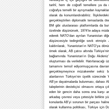
tarihî, hem de coğrafî temellere ya da
coğrafya temelli bir ayrışmadan kaynaklan
olarak da konumlandırabiliriz. İlişkilerdek
gerçekleştirilen diplomatik temaslarda 
BM gibi uluslararası platformlarda da bu
özelinde düşünürsek, 1974’te adaya müdah
ederek NATO’dan ayrılan Yunanistan diğe
düşüncesiyle tedirginliğe sevk etmiştir.
kaldırılarak, Yunanistan’ın NATO’ya dönü
örnek olarak, AB çatısı altında Türkiye’
bağlamında Yunanistan’ın Doğu Akdeniz’d
oluşturması da verilebilir. Hatırlanacağı
tamamını temsil ediyormuşçasına davranı
gerçekleşmeyince müzakereler sekiz baş
alanlarının Türkiye’nin üyelik sürecinde 
AB’ye dayatmalarda bulunması, dahası A
taleplerinin destekçisi olmasını ortaya 
eden bir gencin daha sonra ona karşı ar
arkadaş çevresi veya çetesiyle birlikte yür
konularda AB’yi sorunun bir parçası halin
olarak kullanma politikası, Türkiye için