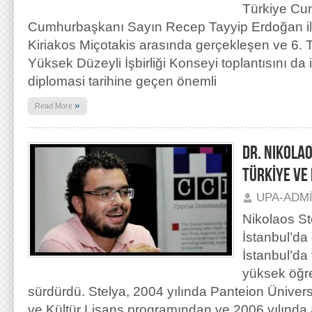
Türkiye Cum
Cumhurbaşkanı Sayın Recep Tayyip Erdoğan i
Kiriakos Miçotakis arasında gerçekleşen ve 6. 
Yüksek Düzeyli İşbirliği Konseyi toplantısını da
diplomasi tarihine geçen önemli
»
Read More
DR. NIKOLAO
TÜRKİYE VE
UPA-ADM
Nikolaos St
İstanbul’da
İstanbul’da
yüksek öğre
sürdürdü. Stelya, 2004 yılında Panteion Üniversi
ve Kültür Lisans programından ve 2006 yılında 