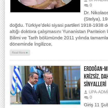
0
Dr. Nikolao
(Stelya), 19
doğdu. Türkiye’deki siyasi partileri 1918-1938
altığı doktora çalışmasını Yunanistan Panteion 
Bilimi ve Tarih bölümünde 2011 yılında tamaml
döneminde İngilizce,
»
Read More
ERDOĞAN-Mİ
KRİZSİZ, DA
SİNYALLERİ
UPA-ADM
0
Giriş 11 Şu