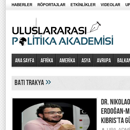
HABERLER
RÖPORTAJLAR
ETKİNLİKLER
VIDEOLAR
UP
Ana Sayfa
AFRİKA
AMERİKA
ASYA
AVRUPA
BALKA
»
batı trakya
DR. NIKOLA
ERDOĞAN-Mİ
KIBRIS’TA 
UPA-ADM