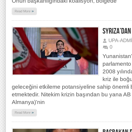
Onun başkanlığındaki koalisyon, bölgede
»
Read More
SYRIZA’DAN
UPA-ADM
0
Yunanistan’
parlamento 
2008 yılın
kriz ile bo
geleceğini etkileme potansiyeline sahip önemli
etmektedir. Nitekim krizin başından bu yana AB 
Almanya)’nin
»
Read More