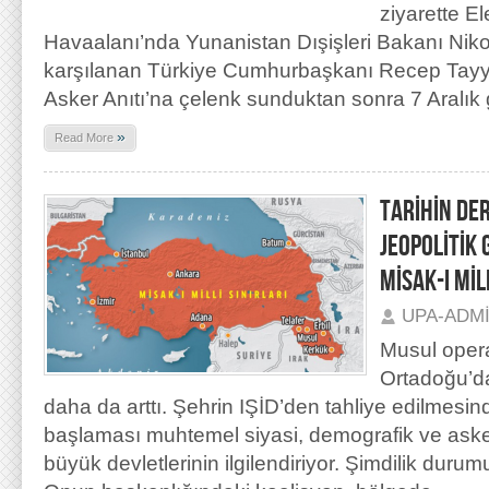
ziyarette E
Havaalanı’nda Yunanistan Dışişleri Bakanı Niko
karşılanan Türkiye Cumhurbaşkanı Recep Tayy
Asker Anıtı’na çelenk sunduktan sonra 7 Aralık
»
Read More
TARİHİN DE
JEOPOLİTİK
MİSAK-I MİL
UPA-ADM
Musul oper
Ortadoğu’da 
daha da arttı. Şehrin IŞİD’den tahliye edilmes
başlaması muhtemel siyasi, demografik ve asker
büyük devletlerinin ilgilendiriyor. Şimdilik duru