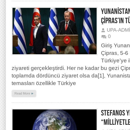
YUNANİSTAN
ÇİPRAS’IN T
UPA-ADM
0
Giriş Yunan
Çipras, 5-6
Türkiye’ye i
ziyareti gerçekleştirdi. Her ne kadar bu gezi Çip
toplamda dördüncü ziyaret olsa da[1], Yunanis
temasları özellikle Türkiye
»
Read More
STEFANOS Y
“MİLLİYETLE