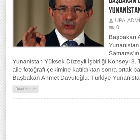
BAŞBAKAN 
YUNANİSTA
UPA-ADM
0
Başbakan A
Yunanistan
Samaras’ın 
Yunanistan Yüksek Düzeyli İşbirliği Konseyi 3. Top
aile fotoğrafı çekimine katıldıktan sonra ortak ba
Başbakan Ahmet Davutoğlu, Türkiye-Yunanista
»
Read More