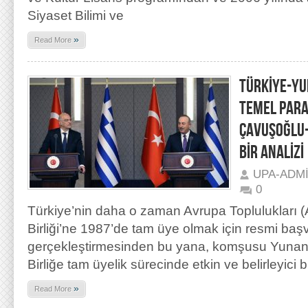
Siyaset Bilimi ve
»
Read More
TÜRKİYE-YU
TEMEL PARA
ÇAVUŞOĞLU-
BİR ANALİZİ
UPA-ADM
0
Türkiye’nin daha o zaman Avrupa Toplulukları (
Birliği’ne 1987’de tam üye olmak için resmi ba
gerçekleştirmesinden bu yana, komşusu Yunanista
Birliğe tam üyelik sürecinde etkin ve belirleyici bi
»
Read More