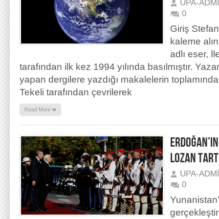
UPA-ADM
0
Giriş Stefa
kaleme alına
adlı eser, İl
tarafından ilk kez 1994 yılında basılmıştır. Yaz
yapan dergilere yazdığı makalelerin toplamından
Tekeli tarafından çevrilerek
»
Read More
ERDOĞAN’IN
LOZAN TART
UPA-ADM
0
Yunanistan’
gerçekleştir